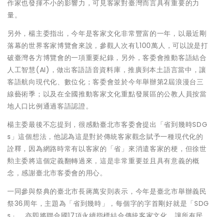
作家也發揮不小的影響力，可見客家對臺灣而言具有重要的力
量。
另外，楊主委指出，今年是客家文化非常豐富的一年，以最近剛
落幕的世界客家博覽會來說，參觀人次有1,100萬人，可以說是打
破臺灣各方博覽會的一項重要紀錄，另外，客委會推動客語結合
人工智慧(AI)，做出客語語音資料庫，推廣到本土語言當中，讓
客語航向現代化、數位化；客委會並於今年舉辦第2屆浪漫台三
線藝術季；以及在全國推動客家文化重點發展區的公教人員按當
地人口比例通過客語認證。
楊主委最後不忘提到，很感動臺北市客委會提出「省到幾時SDG
s」這個想法，他認為這是對於傳統客家觀念賦予一種現代化的
詮釋，因為網路時常有以客家的「省」來消遣客家的梗，但徐世
勲主委將這個定義翻轉過來，這是非常重要並且具有意義的概
念，感謝臺北市客委會的用心。
一同參與祭典的臺北市長蔣萬安則表示，今年是臺北市舉辦義民
祭36周年，主題為「省到幾時」，每個字的字首剛好就是「SDG
s」，亦即將聯合國17項永續指標結合傳統客家文化，讓所有民