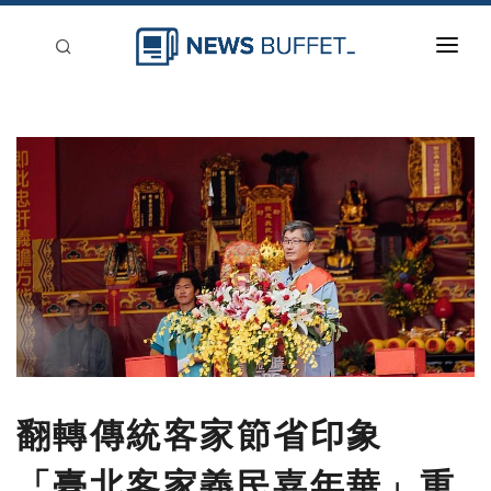
回到首頁
新聞稿分類
登入
刊登
翻轉傳統客家節省印象
「臺北客家義民嘉年華」重