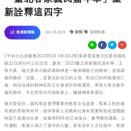
新詮釋這四字
Oct 23,2023
新聞
新聞時事
推廣新聞稿
(中央社訊息服務20231023 09:30:28)客家委員會主任委員楊長
鎮22日前往中正紀念堂，參加「2023臺北客家義民嘉年華」主
祭大典，楊主委表示義民爺精神是一種保鄉衛土的精神，並強調
義民爺的「忠義」，是要忠於自己的土地，對自己的同胞展現仁
義，相信這樣的精神在民主社會當中同樣適用，希望大家在敬拜
義民爺時，不忘世世代代做客家人，繼續傳承客家話。
楊主委提到，義民祭是臺灣重要的無形文化資產，客家人對於義
民爺的尊敬和崇拜，使得客家人在國家社會有需要幫助或是關鍵
時刻下就會站出來，就像1895年的乙未保台、臺灣農民運動、公
民運動，客家人就占了過半的人數，甚至在本土文化當中，客籍