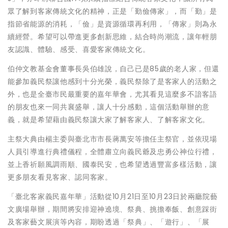
眾了解到客家傳統文化的精神，正是「勤儉傳家」，而「勤」是
指節省能源的消耗，「儉」是資源循環再利用，「傳家」則為永
續經營。希望可以帶進更多創新思維，結合時尚潮流，讓年輕朋
友認識、體驗、感受、喜愛客家傳統文化。
伯仲文教基金會董事長吳伯雄說，自己已是85歲的老人家，但還
能參加義民祭讓他感到十分光榮，義民祭除了是客家人的活動之
外，也是全臺市民最重要的嘉年華會，尤其看見這麼多不諳客語
的朋友也來一同共襄盛舉，讓人十分感動，這個活動舉辦的意
義，就是希望藉由義民祭讓大家了解客家人、了解客家文化。
主祭大典由楊主委與臺北市市長蔣萬安等擔任主祭官，並依現場
人員引導進行典禮儀程，全體肅立向義民爺及忠勇公神位行禮，
並上香祈願風調雨順、國泰民安，也希望透過豐富多樣活動，讓
更多朋友看見客家、認同客家。
「臺北客家義民嘉年華」活動從10月21日至10月23日於兩廳院藝
文廣場舉辦，期間將安排迎神遶境、祭典、挑擔奉飯、創意踩街
及客家藝文展演等內容，期盼透過「祭典」、「遊行」、「展