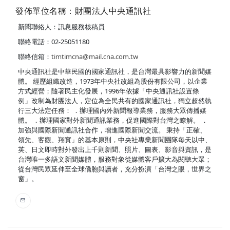
發佈單位名稱：財團法人中央通訊社
新聞聯絡人：訊息服務核稿員
聯絡電話：02-25051180
聯絡信箱：
timtimcna@mail.cna.com.tw
中央通訊社是中華民國的國家通訊社，是台灣最具影響力的新聞媒
體。 經歷組織改造，1973年中央社改組為股份有限公司，以企業
方式經營；隨著民主化發展，1996年依據「中央通訊社設置條
例」改制為財團法人，定位為全民共有的國家通訊社，獨立超然執
行三大法定任務： ．辦理國內外新聞報導業務，服務大眾傳播媒
體。 ．辦理國家對外新聞通訊業務，促進國際對台灣之瞭解。 ．
加強與國際新聞通訊社合作，增進國際新聞交流。 秉持「正確、
領先、客觀、翔實」的基本原則，中央社專業新聞團隊每天以中、
英、日文即時對外發出上千則新聞、照片、圖表、影音與資訊，是
台灣唯一多語文新聞媒體，服務對象從媒體客戶擴大為閱聽大眾；
從台灣民眾延伸至全球僑胞與讀者，充分扮演「台灣之眼，世界之
窗」。