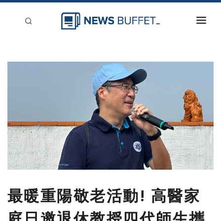
回到首頁
新聞稿分類
登入
刊登
最暖重陽敬老活動! 高醫家
庭日邀退休教授四代師生攜