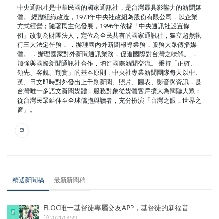
中央通訊社是中華民國的國家通訊社，是台灣最具影響力的新聞媒
體。 經歷組織改造，1973年中央社改組為股份有限公司，以企業
方式經營；隨著民主化發展，1996年依據「中央通訊社設置條
例」改制為財團法人，定位為全民共有的國家通訊社，獨立超然執
行三大法定任務： ．辦理國內外新聞報導業務，服務大眾傳播媒
體。 ．辦理國家對外新聞通訊業務，促進國際對台灣之瞭解。 ．
加強與國際新聞通訊社合作，增進國際新聞交流。 秉持「正確、
領先、客觀、翔實」的基本原則，中央社專業新聞團隊每天以中、
英、日文即時對外發出上千則新聞、照片、圖表、影音與資訊，是
台灣唯一多語文新聞媒體，服務對象從媒體客戶擴大為閱聽大眾；
從台灣民眾延伸至全球僑胞與讀者，充分扮演「台灣之眼，世界之
窗」。
精選新聞稿
最新新聞稿
FLOC唯一基督徒專屬交友APP，基督徒的新福音
2021/03/29