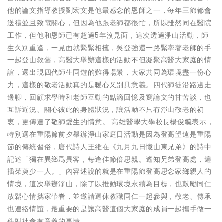
他的論文指導教授劉宏文是他最感念的恩師之一，每年三節都會
送禮並且致電關心，但因為他跟老師都很忙，所以雖然同在醫院
工作，但他和恩師已有超過5年沒見面，這次透過淨山活動，師
生久別重逢，一見面就緊緊相擁，吳登強還一路緊牽著老師的手
一起登山敘舊，高醫大舉辦這樣的活動不但凝聚高醫大家庭的情
誼，還出現四代師生同遊的難得場景，大家共同為環境盡一份心
力，這樣的敬老活動真的是暖心又別具意義。四代師徒沿路邊走
邊聊，回顧求學時和老師互動的點滴回憶及寫論文的甘苦談，也
互訴近況、關心彼此的身體狀況，讓活動不只有淨山敬老的初
衷，更傳達了敬師愛生的情意。 高雄醫學大學校長楊俊毓表示，
特別選在重陽節前夕舉辦淨山家庭日活動是因為登高望遠是重陽
節的傳統習俗，唐代詩人王維在《九月九日憶山東兄弟》的詩中
記述「獨在異鄉爲異客，每逢佳節倍思親。遙知兄弟登高處，遍
插茱萸少一人。」內容述說的就是在重陽節登高思念家鄉親人的
情境，這次舉辦淨山，除了以推動環境永續為目標，也鼓勵同仁
放鬆心情攜家帶眷，並邀請退休教職同仁一起參與，敬老、傳承
也連絡情誼，最重要的是讓高醫這個大家庭的成員一起攜手做一
件對社會有意義的事情。