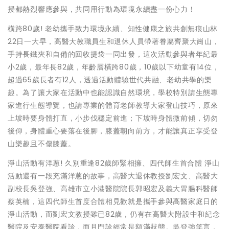
授都熱烈響應參與，共同用行動為環境永續盡一份心力！
橫跨80歲! 老幼攜手致力環境永續、知性健康之旅共創無痕山林
22日一大早，高醫大教職員生和退休人員帶著眷屬齊聚大崗山，
手持長鐵夾和自備的回收提袋一同出發，這次活動參與者年紀最
小2歲，最年長82歲，年齡層橫跨80歲，10歲以下幼童有14位，
超過65歲長者有12人，透過活動體驗世代共融、老幼共學的樂
趣。為了讓大家在活動中也能認識自然環境，學校特別請生態專
家進行生態導覽，也請專業的體育老師教導大家登山技巧，原來
上坡時要身體打直，小步伐穩定前進；下坡時身體微前傾，切勿
後仰，身體重心要落在後腳，膝蓋朝向前方，才能讓真正享受登
山樂趣且不傷膝蓋。
淨山活動有洋蔥! 久別重逢82歲師緊相擁、四代師生首合體 淨山
活動還有一段充滿洋蔥的故事，高醫大退休教授劉宏文、高醫大
副校長吳登強、高雄市立小港醫院院長郭昭宏及義大胃腸科醫師
蔡英楠，這四代師生首度合體相見歡就是攜手參與高醫家庭日的
淨山活動，而劉宏文教授雖已82歲，仍有在高醫大附設中和紀念
醫院及安泰醫院看診，而且門診經常是額滿狀態。吳登強笑言，