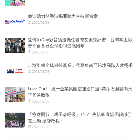
奧迪聽力於香港揭開聽力科技新篇章
2026/08/05
遠傳friDay影音獲邀擔任國際艾美獎評審 台灣本土影
音平台首登全球影視最高殿堂
2026/08/05
台灣引領全球科技產業，帶動東南亞跨境高階人才需求
2026/08/05
Love Dad！統一企業集團空運進口逾4萬朵石斛蘭向天
下爸爸致敬
2026/08/05
「療癒同行，親子森呼吸」115年失親家庭親子關係促
進活動 溫馨啟程！
2026/08/05