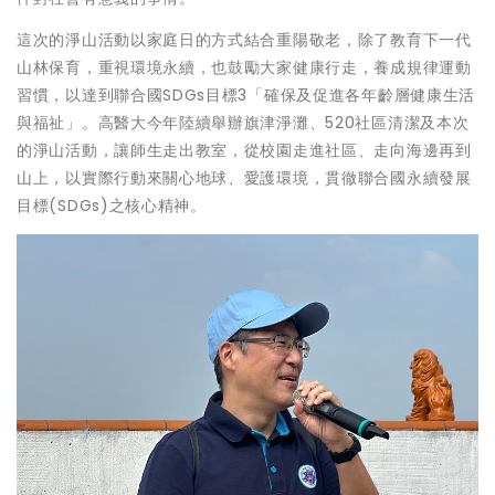
這次的淨山活動以家庭日的方式結合重陽敬老，除了教育下一代
山林保育，重視環境永續，也鼓勵大家健康行走，養成規律運動
習慣，以達到聯合國SDGs目標3「確保及促進各年齡層健康生活
與福祉」。高醫大今年陸續舉辦旗津淨灘、520社區清潔及本次
的淨山活動，讓師生走出教室，從校園走進社區、走向海邊再到
山上，以實際行動來關心地球、愛護環境，貫徹聯合國永續發展
目標(SDGs)之核心精神。