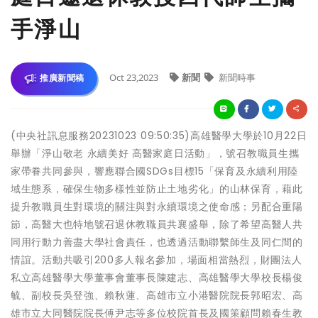
手淨山
Oct 23,2023
新聞
新聞時事
推廣新聞稿
(中央社訊息服務20231023 09:50:35)高雄醫學大學於10月22日
舉辦「淨山敬老 永續美好 高醫家庭日活動」，號召教職員生攜
家帶眷共同參與，響應聯合國SDGs目標15「保育及永續利用陸
域生態系，確保生物多樣性並防止土地劣化」的山林保育，藉此
提升教職員生對環境的關注與對永續環境之使命感；另配合重陽
節，高醫大也特地號召退休教職員共襄盛舉，除了希望高醫人共
同用行動力善盡大學社會責任，也透過活動聯繫師生及同仁間的
情誼。活動共吸引200多人報名參加，場面相當熱烈，財團法人
私立高雄醫學大學董事會董事長陳建志、高雄醫學大學校長楊俊
毓、副校長吳登強、賴秋蓮、高雄市立小港醫院院長郭昭宏、高
雄市立大同醫院院長傅尹志等多位校院首長及國策顧問賴春生教