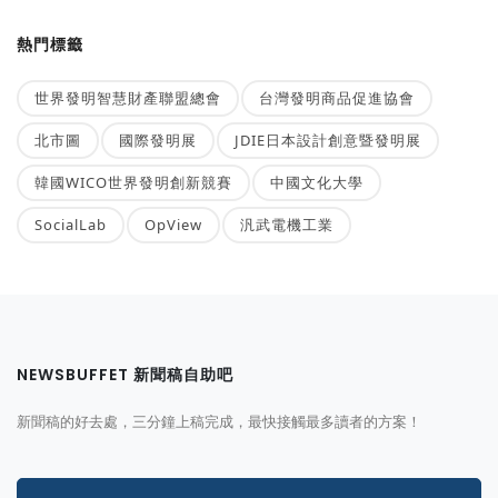
熱門標籤
世界發明智慧財產聯盟總會
台灣發明商品促進協會
北市圖
國際發明展
JDIE日本設計創意暨發明展
韓國WICO世界發明創新競賽
中國文化大學
SocialLab
OpView
汎武電機工業
NEWSBUFFET 新聞稿自助吧
新聞稿的好去處，三分鐘上稿完成，最快接觸最多讀者的方案！