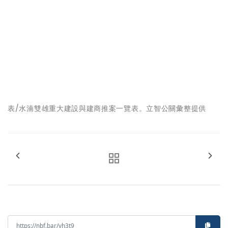
表/水湳雙雄重大建設與建商推案一覽表。立智公關彙整提供