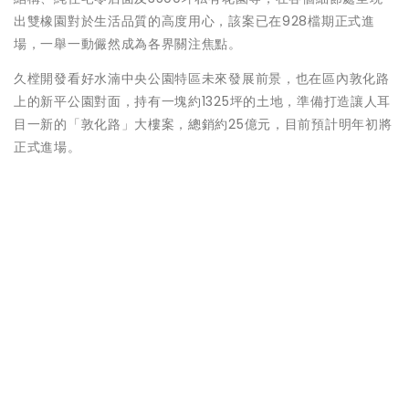
出雙橡園對於生活品質的高度用心，該案已在928檔期正式進
場，一舉一動儼然成為各界關注焦點。
久樘開發看好水湳中央公園特區未來發展前景，也在區內敦化路
上的新平公園對面，持有一塊約1325坪的土地，準備打造讓人耳
目一新的「敦化路」大樓案，總銷約25億元，目前預計明年初將
正式進場。