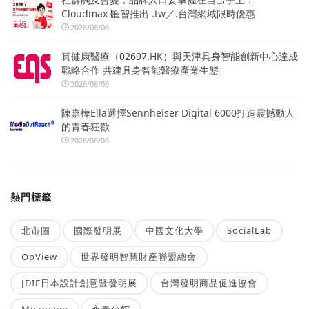
Cloudmax 匯智推出 .tw／.台灣網域限時優惠
2026/08/06
真健康醫療（02697.HK）與天津具身智能創新中心達成
戰略合作 共建具身智能醫療產業生態
2026/08/06
陳嘉樺Ella選擇Sennheiser Digital 6000打造震撼動人
的青春狂歡
2026/08/06
熱門標籤
北市圖
國際發明展
中國文化大學
SocialLab
OpView
世界發明智慧財產聯盟總會
JDIE日本設計創意暨發明展
台灣發明商品促進協會
Microchip
永春分館