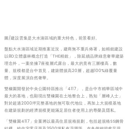
圖/建設雲集是大水湳區域的重大特色，前景看好。
盤點大水湳區域近期推案近況，建商無不重兵佈署，如精銳建設
以8D立體森林概念打造「THE精銳」，除延續品牌綠意奢華建築
理念外，一案坐擁7座複層式露台，最大的竟有三層樓高，數
量、規模都是台中首見，建築體拔高20層，超越100%綠覆量
體，深度展演自然奢華。
雙橡園開發於中央公園特區推出「4117」，是台中市精華區域中
最大的基地，也顯現出雙橡園在土地整合上，熟知「層峰人士」
對於超過2000坪完整基地的無可取代地位，再加上大規模基地
在建築規劃的經濟規模更能滿足居住者使用上的尊榮及隱私。
「雙橡園4117」全案將以最高住居規格規劃，包括超規格SS鋼骨
結構、純住宅零店面及3500坪私有花園等，在各個細節處呈現