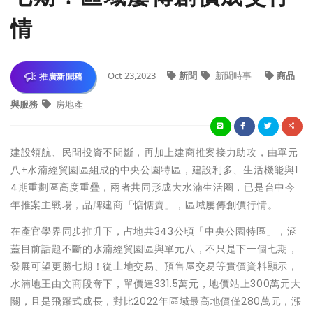
情
Oct 23,2023
新聞
新聞時事
商品
推廣新聞稿
與服務
房地產
建設領航、民間投資不間斷，再加上建商推案接力助攻，由單元
八+水湳經貿園區組成的中央公園特區，建設利多、生活機能與1
4期重劃區高度重疊，兩者共同形成大水湳生活圈，已是台中今
年推案主戰場，品牌建商「惦惦賣」，區域屢傳創價行情。
在產官學界同步推升下，占地共343公頃「中央公園特區」，涵
蓋目前話題不斷的水湳經貿園區與單元八，不只是下一個七期，
發展可望更勝七期！從土地交易、預售屋交易等實價資料顯示，
水湳地王由文商段奪下，單價達331.5萬元，地價站上300萬元大
關，且是飛躍式成長，對比2022年區域最高地價僅280萬元，漲