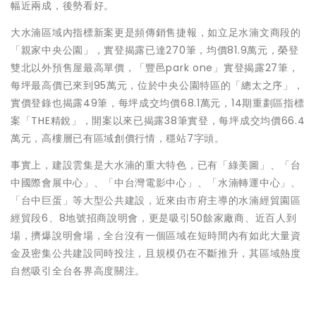
幅近兩成，後勢看好。
大水湳區域內指標新案更是頻傳銷售捷報，如立足水湳文商段的
「親家中央公園」，實登揭露已達270筆，均價81.9萬元，榮登
雙北以外預售屋最高單價，「豐邑park one」實登揭露27筆，
每坪最高價已來到95萬元，位於中央公園特區的「總太之序」，
實價登錄也揭露49筆，每坪成交均價68.1萬元，14期重劃區指標
案「THE精銳」，開案以來已揭露38筆實登，每坪成交均價66.4
萬元，高樓層已有區域創價行情，穩站7字頭。
事實上，建設雲集是大水湳的重大特色，已有「綠美圖」、「台
中國際會展中心」、「中台灣電影中心」、「水湳轉運中心」、
「台中巨蛋」等大型公共建設，近來由市府主導的水湳經貿園區
經貿段6、8地號招商說明會，更是吸引50餘家廠商、近百人到
場，擠爆說明會場，全台沒有一個區域在短時間內有如此大量資
金及密集公共建設同時投注，且規模仍在不斷推升，其區域熱度
自然吸引全台各界高度關注。