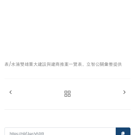
表/水湳雙雄重大建設與建商推案一覽表。立智公關彙整提供