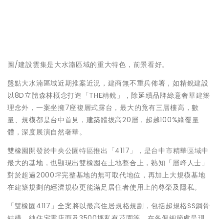
圖/建設雲集是大水湳區域的重大特色，前景看好。
盤點大水湳區域近期推案近況，建商無不重兵佈署，如精銳建設
以8D立體森林概念打造「THE精銳」，除延續品牌綠意奢華建築
理念外，一案坐擁7座複層式露台，最大的竟有三層樓高，數
量、規模都是台中首見，建築體拔高20層，超越100%綠覆量
體，深度展演自然奢華。
雙橡園開發於中央公園特區推出「4117」，是台中市精華區域中
最大的基地，也顯現出雙橡園在土地整合上，熟知「層峰人士」
對於超過2000坪完整基地的無可取代地位，再加上大規模基地
在建築規劃的經濟規模更能滿足居住者使用上的尊榮及隱私。
「雙橡園4117」全案將以最高住居規格規劃，包括超規格SS鋼骨
結構、純住宅零店面及3500坪私有花園等，在各個細節處呈現