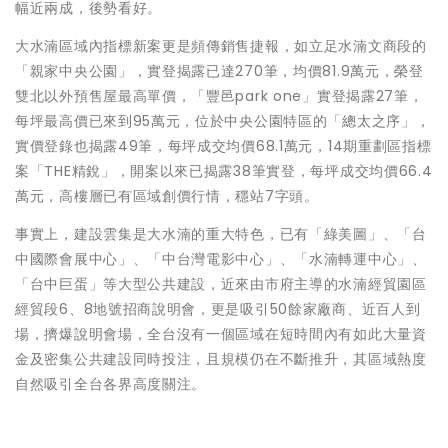
幅近兩成，後勢看好。
大水湳區域內指標新案更是頻傳銷售捷報，如立足水湳文商段的
「親家中央公園」，實登揭露已達270筆，均價81.9萬元，榮登
雙北以外預售屋最高單價，「豐邑park one」實登揭露27筆，
每坪最高價已來到95萬元，位於中央公園特區的「總太之序」，
實價登錄也揭露49筆，每坪成交均價68.1萬元，14期重劃區指標
案「THE精銳」，開案以來已揭露38筆實登，每坪成交均價66.4
萬元，高樓層已有區域創價行情，穩站7字頭。
事實上，建設雲集是大水湳的重大特色，已有「綠美圖」、「台
中國際會展中心」、「中台灣電影中心」、「水湳轉運中心」、
「台中巨蛋」等大型公共建設，近來由市府主導的水湳經貿園區
經貿段6、8地號招商說明會，更是吸引50餘家廠商、近百人到
場，擠爆說明會場，全台沒有一個區域在短時間內有如此大量資
金及密集公共建設同時投注，且規模仍在不斷推升，其區域熱度
自然吸引全台各界高度關注。