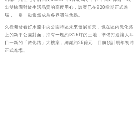
出雙橡園對於生活品質的高度用心，該案已在928檔期正式進
場，一舉一動儼然成為各界關注焦點。
久樘開發看好水湳中央公園特區未來發展前景，也在區內敦化路
上的新平公園對面，持有一塊約1325坪的土地，準備打造讓人耳
目一新的「敦化路」大樓案，總銷約25億元，目前預計明年初將
正式進場。