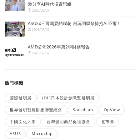
邀分享AI時代投資思維
2026/08/07
ASUSx三麗鷗耍酷聯萌 潮玩開學祭搶抱AI筆電！
2026/08/07
AMD公佈2026年第2季財務報告
2026/08/07
熱門標籤
國際發明展
JDIE日本設計創意暨發明展
世界發明智慧財產聯盟總會
SocialLab
OpView
中國文化大學
台灣發明商品促進協會
北市圖
ASUS
Microchip