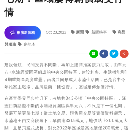
情
Oct 23,2023
新聞
新聞時事
商品
推廣新聞稿
與服務
房地產
建設領航、民間投資不間斷，再加上建商推案接力助攻，由單元
八+水湳經貿園區組成的中央公園特區，建設利多、生活機能與1
4期重劃區高度重疊，兩者共同形成大水湳生活圈，已是台中今
年推案主戰場，品牌建商「惦惦賣」，區域屢傳創價行情。
在產官學界同步推升下，占地共343公頃「中央公園特區」，涵
蓋目前話題不斷的水湳經貿園區與單元八，不只是下一個七期，
發展可望更勝七期！從土地交易、預售屋交易等實價資料顯示，
水湳地王由文商段奪下，單價達331.5萬元，地價站上300萬元大
關，且是飛躍式成長，對比2022年區域最高地價僅280萬元，漲