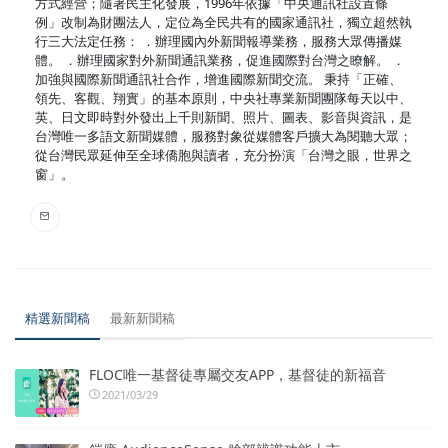
方式經營；隨著民主化發展，1996年依據「中央通訊社設置條
例」改制為財團法人，定位為全民共有的國家通訊社，獨立超然執
行三大法定任務： ．辦理國內外新聞報導業務，服務大眾傳播媒
體。 ．辦理國家對外新聞通訊業務，促進國際對台灣之瞭解。 ．
加強與國際新聞通訊社合作，增進國際新聞交流。 秉持「正確、
領先、客觀、翔實」的基本原則，中央社專業新聞團隊每天以中、
英、日文即時對外發出上千則新聞、照片、圖表、影音與資訊，是
台灣唯一多語文新聞媒體，服務對象從媒體客戶擴大為閱聽大眾；
從台灣民眾延伸至全球僑胞與讀者，充分扮演「台灣之眼，世界之
窗」。
精選新聞稿
最新新聞稿
FLOC唯一基督徒專屬交友APP，基督徒的新福音
2021/03/29