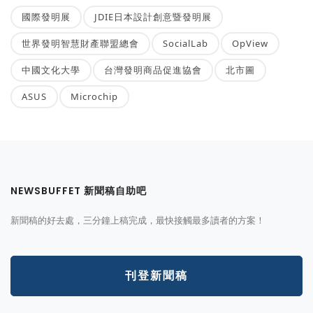
國際發明展
JDIE日本設計創意暨發明展
世界發明智慧財產聯盟總會
SocialLab
OpView
中國文化大學
台灣發明商品促進協會
北市圖
ASUS
Microchip
NEWSBUFFET 新聞稿自助吧
新聞稿的好去處，三分鐘上稿完成，最快接觸最多讀者的方案！
刊登新聞稿