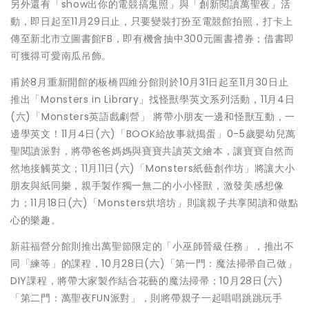
另外還有「show出你的電競搞鬼照」與「創新閱讀萬聖夜」活
動，即日起至11月29日止，只要變裝打扮至電競館拍照，打卡上
傳至新北市立圖書館FB，即有機會抽中300元圖書禮券；借書即
可獲得可愛南瓜吊飾。
甫於8月重新開館的板橋四維分館則於10月31日起至11月30日止
推出「Monsters in Library」找怪獸學英文系列活動，11月4日
(六)「Monsters英語戲劇營」 將帶小朋友一邊和怪獸互動，一
邊學英文！11月4日(六)「BOOK給故事就搗蛋」0-5歲嬰幼兒萬
聖閱讀派對，將帶爸爸媽媽與寶寶共讀英文繪本，讓寶寶自然而
然地接觸英文；11月11日(六)「Monsters紙藝創作坊」將讓大小
朋友與紙同樂，親手製作獨一無二的小小怪獸，激發美感想像
力；11月18日(六)「Monsters烘培坊」則讓親子共享閱讀和做點
心的樂趣。
新莊福營分館則推出萬聖節限定的「小巫師晉級任務」，推出不
同「練等」的課程，10月28日(六)「第一門：魔法掃帚自己做」
DIY課程，將帶大家製作結合花藝的魔法掃帚；10月28日(六)
「第二門：萬聖夜FUN派對」，則將帶親子一起唱唱跳跳玩手