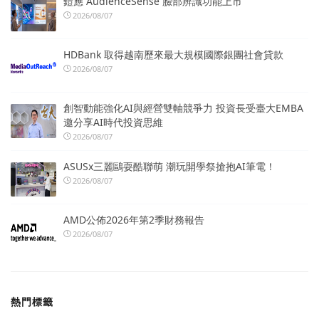
鎧應 AudienceSense 臉部辨識功能上市
2026/08/07
HDBank 取得越南歷來最大規模國際銀團社會貸款
2026/08/07
創智動能強化AI與經營雙軸競爭力 投資長受臺大EMBA
邀分享AI時代投資思維
2026/08/07
ASUSx三麗鷗耍酷聯萌 潮玩開學祭搶抱AI筆電！
2026/08/07
AMD公佈2026年第2季財務報告
2026/08/07
熱門標籤