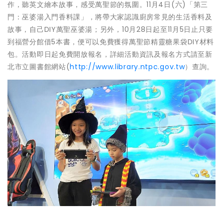
作，聽英文繪本故事，感受萬聖節的氛圍。11月4日(六)「第三
門：巫婆湯入門香料課」，將帶大家認識廚房常見的生活香料及
故事，自己DIY萬聖巫婆湯；另外，10月28日起至11月5日止只要
到福營分館借5本書，便可以免費獲得萬聖節精靈糖果袋DIY材料
包。活動即日起免費開放報名，詳細活動資訊及報名方式請至新
北市立圖書館網站(
http://www.library.ntpc.gov.tw
）查詢。