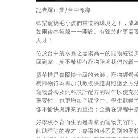
記者羅正業/台中報導
歡樂寵物毛小孩們當道的環境之下，成
如雨後春筍般一一開設。有鑒於此更需
人才！
位於台中清水區之嘉陽高中的寵物經營
回到家，莫不希望有寵物陪著我們放鬆
廖芊樺是嘉陽博士級的老師，寵物經營
察寵物行為再加以教授保護與照護之方
寵物營養及飼料設計配方的製作以使充
重要性；也更增加了課堂中，學生歡樂
卻不愉快與課業的重擔；全新在課程中
好學校孕育而生的是專業的寵物美容師
師助理等的專才；嘉陽的科系是別的學