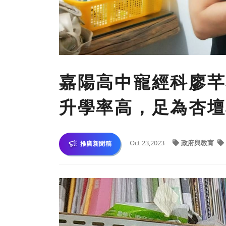
嘉陽高中寵經科廖芊
升學率高，足為杏壇
Oct 23,2023
政府與教育
推廣新聞稿