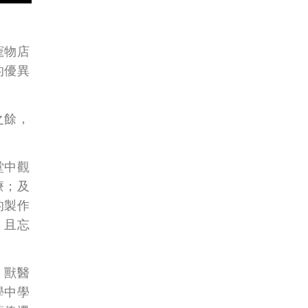
寵物店
的優異
之餘，
堂中觀
療；及
的製作
，且忘
、獸醫
學中學