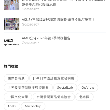
邀分享AI時代投資思維
2026/08/07
ASUSx三麗鷗耍酷聯萌 潮玩開學祭搶抱AI筆電！
2026/08/07
AMD公佈2026年第2季財務報告
2026/08/07
熱門標籤
國際發明展
JDIE日本設計創意暨發明展
世界發明智慧財產聯盟總會
SocialLab
OpView
中國文化大學
台灣發明商品促進協會
北市圖
ASUS
Microchip