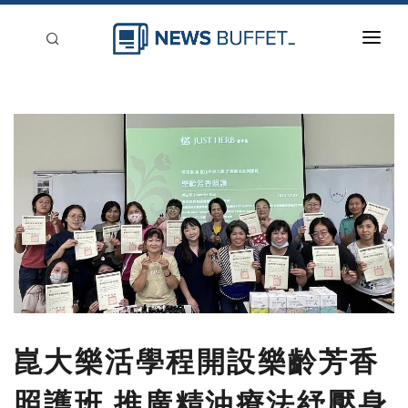
回到首頁
新聞稿分類
登入
刊登
崑大樂活學程開設樂齡芳香
照護班 推廣精油療法紓壓身