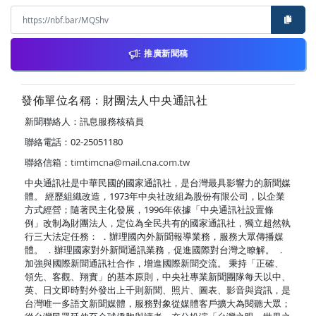
推廣新聞稿
發佈單位名稱：財團法人中央通訊社
新聞聯絡人：訊息服務核稿員
聯絡電話：02-25051180
聯絡信箱：
timtimcna@mail.cna.com.tw
中央通訊社是中華民國的國家通訊社，是台灣最具影響力的新聞媒
體。 經歷組織改造，1973年中央社改組為股份有限公司，以企業
方式經營；隨著民主化發展，1996年依據「中央通訊社設置條
例」改制為財團法人，定位為全民共有的國家通訊社，獨立超然執
行三大法定任務： ．辦理國內外新聞報導業務，服務大眾傳播媒
體。 ．辦理國家對外新聞通訊業務，促進國際對台灣之瞭解。 ．
加強與國際新聞通訊社合作，增進國際新聞交流。 秉持「正確、
領先、客觀、翔實」的基本原則，中央社專業新聞團隊每天以中、
英、日文即時對外發出上千則新聞、照片、圖表、影音與資訊，是
台灣唯一多語文新聞媒體，服務對象從媒體客戶擴大為閱聽大眾；