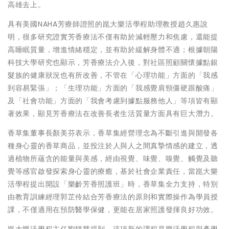
高雄去上。
具有美國NAHA芳療師證照的崑大樂活學程助理教授趙久惠說
明，很多研究證實芳香療法不僅有助於減輕壓力和焦慮，還能提
高睡眠質量，增進情緒穩定，並有助於緩解身體不適；根據朝陽
科技大學研究也顯示，芳香療法介入後，對社區照顧關懷據點銀
髮族的健康狀況也有所改善，不管在「心理功能」方面的「我感
到容易緊張」；「生理功能」方面的「我感覺肩頸僵硬跟酸痛」
及「社會功能」方面的「我會考慮到據點服務他人」等項皆有顯
著效果，顯見芳香療法在改善長者生活質量方面具有巨大潛力。
香草集董事長顏美芬表示，香草集經營理念為不斷引進與開發各
種身心靈的香草商品，並投注於人與人之間真摯情感的建立，透
過植物所蘊含的能量與美感，經由視覺、味覺、嗅覺、觸覺及聽
覺等感官啟發探索身心靈的療癒，基於社會企業責任，當崑大樂
活學程提出開設「樂齡芳香照護班」時，香草集全力支持，特別
由教育訓練經理郭芷伶結合芳香療法的原則和實際操作為學員授
課，不僅適用在預防醫學保健，更能在居家照護發揮良好功效。
崑大樂活學程主任劉靜慧提到，這項新的課程是樂活學程與產學