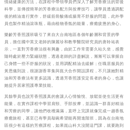
情緒健康的方法，在課程中帶領學員們深入了解芳香療法的背後
科學，並傳授簡單的芳香療法配方與按摩技巧，讓學員透過調配
後的精油進行實作，舒緩筋骨酸痛或腸胃不舒服的問題，此外學
員也製作精油滾珠瓶，藉由植物香氛的能量，療癒疲憊的身心。
樂齡芳香照護班吸引了來自大台南地區各個年齡層和背景的學
員，擔任國中英文老師的陳麗珍和教學醫院研究員的唐聆祐表
示，一直對芳香療法很有興趣，由於工作常需要久站久坐，感覺
隨時處於壓力緊繃狀態，透過老師的詳盡解說，漸漸可以掌握自
己身體一些不舒服的狀況，並用調配精油去緩解；任職居服員的
黃恩儀則說，很謝謝香草集與崑大合作開設課程，不只讓她對精
油和芳香療法有更多認識，透過芳香照護安定長者的身心，也讓
她提升居家照護專業技能。
其餘學員也說芳香照護真的會讓人心情愉悅、放鬆並使生活更有
能量，在實作課程中學習肩頸、手部按摩，並認識一群喜好精油
和芳療的同學，讓他們收穫滿滿，直呼上完課就像完成一趟香氛
療癒旅程，甚至已有學員敲碗希望能再開進階班，因為在台南地
區很少有這樣的芳療課程，如果崑山科大沒開這門課，就要跑到