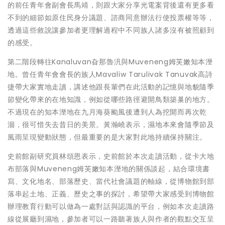
的前任青年會副會長馬靖，則跟大家分享光電案背後還有更多看
不到的細節如原住民身分議題、諮商同意辦法行使投票權等等，
透過這些敘說讓參加者更理解過程中不同族人諸多沒有被照顧到
的感受。
第二階段轉往Kanaluvan旮那魯汎與Muveneng姆芙嫩知本溼
地。曾任青年會會長的族人Mavaliw Tarulivak Tanuvak高詩
捷帶大家實地走讀，講述他跟長輩們在此活動的記憶與地貌隨季
節變化帶來的在地知識，例如從哪些路徑避開鳥類築巢的地方。
不過現在的知本溼地在九月海葵颱風後遭到人為挖開而再次乾
涸，很可惜失去昔日的美景。黃瀚嶢表示，濕地本來會隨季節及
風雨呈現變動狀態，但最重要的是大家對此地持續保持關注。
史前館副研究員林頌恩表示，史前館於本次走讀活動，從卡大地
布部落與Muveneng姆芙嫩知本溼地的關係談起，結合環境書
寫、文化地名、部落歷史、當代社會議題的軸線，從博物館到部
落串起土地、正義、歷史之事的探討，希望帶大家感受到博物館
辦理教育行動可以做為一處對話與認識的平台，例如本次走讀路
線從展廳到濕地，參加者可以一路聽著族人與作者的觀點交互呈