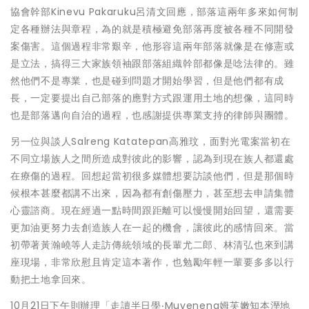
協會幹部Kinevu Pakaruku呂清文回應，部落這兩年多來如何制
定各種辦法與章程，為的就是積極避免部落再度被各種不同開發
案傷害。這個過程非常艱辛，他形容這兩年部落就像是在修憲或
是立法，搞得三大家族領袖跟部落組織幹部都像是唸法律的。雖
然他們不是專業，也是碰到問題才開始學習，但是他們都有成
長，一定要提出自己部落的應對方式跟運用土地的想像，這同時
也是部落邁向自治的過程，也感謝提供專業支持的律師與團體。
另一位與談人Salreng Katatepan高雅玟，面對光電案當初在
不同立場族人之間所造成對彼此的影響，認為到現在族人都還處
在療傷的過程。回想起當初很多媒體想要訪談他們，但是那個時
候根本甚麼都講不出來，因為都有創傷壓力，甚至想去申請集體
心靈諮商。現在經過一點時間跟距離可以慢慢開始回望，還需要
更加油更努力去創造族人在一起的機會，讓彼此的感情回來。當
初帶著黃瀚嶢等人走訪傳統領域的長輩尤二郎、林清弘也來到講
座現場，非常欣慰且肯定這本著作，也勉勵年輕一輩要多多以行
動把土地拿回來。
10月21日下午則辦理「走讀半日學‧Muveneng姆芙嫩知本溼地