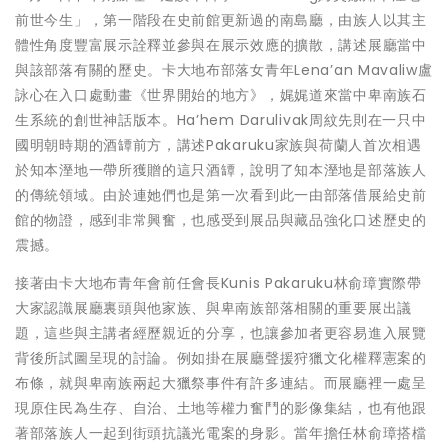
前世今生」，第一階段在史前館更新過的南島廳，由族人以其主
體性角度豐富展示詮釋並參與在展示效應的擴散，講述展廳當中
與該部落有關的歷史。卡大地布部落女青年Lena’an Mavaliw盧
詠心在入口處動畫《世界開始的地方》，娓娓道來當中卑南族石
生系統的創世神話版本。Ha’hem Darulivak周紋先則在一只中
國明朝時期的酒罈前方，講述Pakaruku家族與荷蘭人首次相遇
於知本溼地一帶所獲贈的這只酒罈，說明了知本溼地是部落族人
的傳統領域。由於連她們也是第一次看到此一由部落借展給史前
館的物證，感到非常興奮，也感受到展品與藏品強化口述歷史的
震撼。
接著由卡大地布青年會前任會長Kunis Pakaruku林俞璋實際帶
大家認識展廳裏頭與他家族、與卑南族部落相關的重要展出議
題，這些與主講者經歷親近的分享，也讓參加者更容易進入展覽
背後所試圖呈現的討論。例如掛在展廳聲援狩獵文化權釋憲案的
布條，就與卑南族兩起大獵祭事件有許多連結。而展廳裡一處呈
現原住民為生存、自治、土地等權力奮鬥的影像集結，也有他跟
著部落族人一起到街頭抗議光電案的身影。當年擔任林俞璋搭檔