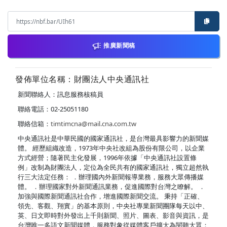
推廣新聞稿
發佈單位名稱：財團法人中央通訊社
新聞聯絡人：訊息服務核稿員
聯絡電話：02-25051180
聯絡信箱：
timtimcna@mail.cna.com.tw
中央通訊社是中華民國的國家通訊社，是台灣最具影響力的新聞媒
體。 經歷組織改造，1973年中央社改組為股份有限公司，以企業
方式經營；隨著民主化發展，1996年依據「中央通訊社設置條
例」改制為財團法人，定位為全民共有的國家通訊社，獨立超然執
行三大法定任務： ．辦理國內外新聞報導業務，服務大眾傳播媒
體。 ．辦理國家對外新聞通訊業務，促進國際對台灣之瞭解。 ．
加強與國際新聞通訊社合作，增進國際新聞交流。 秉持「正確、
領先、客觀、翔實」的基本原則，中央社專業新聞團隊每天以中、
英、日文即時對外發出上千則新聞、照片、圖表、影音與資訊，是
台灣唯一多語文新聞媒體，服務對象從媒體客戶擴大為閱聽大眾；