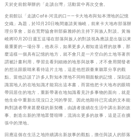
天於史前館舉辦的「走讀台灣」活動當中再次交會。
史前館以「走讀Café‧河流的口——卡大地布與知本溼地的記憶
交織」為題，於10月20日晚間邀請黃瀚嶢，前來卡大地布部落辦
理分享會，並在荒野協會幹部蘇雅婷的主持下與族人對談。黃瀚
嶢將10月20日週五這場在部落與族人的對談視為應該是出版以來
最重要的一場分享，他表示，如果更多人都知道這裡的故事，那
麼這樣一個具有記憶的地方，就不會只是一片空白的土地等著所
謂被計畫利用，學習去看到細緻的地形與故事，才不會用開發者
的想法跟眼睛來看待這片土地，這是他想跟臺東聽眾分享的觀
點。當他訪談了許多人對知本溼地不同時期面貌的記憶，深刻認
識當地人的在地知識才能寫出這本書，而當他把卡大地布的眼睛
帶回居住的地方，重新帶著在地知識看見許多事物的面向，就是
他生命中重新出現沒口之河的學習。因此他期待已完成的文本能
夠對讀者帶來甚麼樣的新契機，由讀者接續在生活中講出新的故
事、創造出新的溼地眾聲喧嘩，流淌出更多的故事，這是正在擴
張中的溼地。
回應這個在生活之地持續講出新故事的觀點，擔任與談人的部落