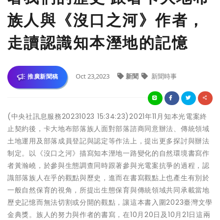
族人與《沒口之河》作者，
走讀認識知本溼地的記憶
Oct 23,2023
新聞
新聞時事
推廣新聞稿
(中央社訊息服務20231023 15:34:23)2021年11月知本光電案終
止契約後，卡大地布部落族人面對部落諮商同意辦法、傳統領域
土地運用及部落成員登記與認定等作法上，提出更多探討與辦法
制定。以《沒口之河》描寫知本溼地一路變化的自然環境書寫作
者黃瀚嶢，於參與生態調查同時跟著參與光電案抗爭的過程，認
識部落族人在乎的觀點與歷史，進而在書寫觀點上也產生有別於
一般自然保育的視角，所提出生態保育與傳統領域共同承載當地
歷史記憶而無法切割或分開的觀點，讓這本書入圍2023臺灣文學
金典獎。族人的努力與作者的書寫，在10月20日及10月21日這兩