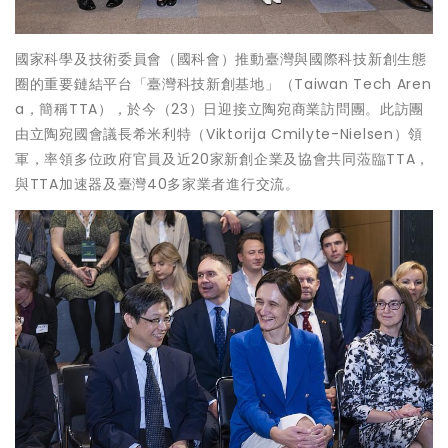
國家科學及技術委員會（國科會）推動臺灣與國際科技新創生態
圈的重要鏈結平台「臺灣科技新創基地」（Taiwan Tech Aren
a，簡稱TTA），於今（23）日迎接立陶宛商業訪問團。此訪團
由立陶宛國會議長希米利特（Viktorija Cmilyte-Nielsen）領
軍，率領多位政府官員及近20家新創企業及協會共同蒞臨TTA，
與TTA加速器及臺灣40多家業者進行交流。