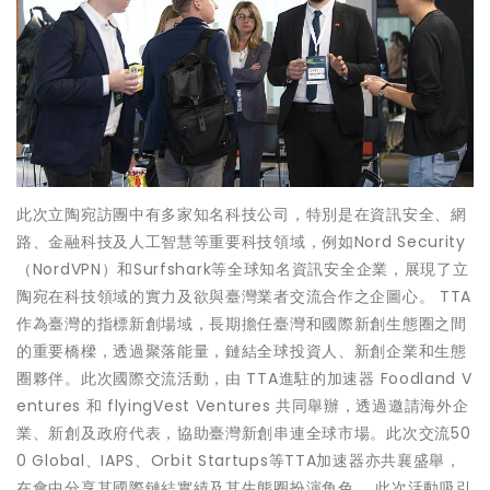
此次立陶宛訪團中有多家知名科技公司，特別是在資訊安全、網
路、金融科技及人工智慧等重要科技領域，例如Nord Security
（NordVPN）和Surfshark等全球知名資訊安全企業，展現了立
陶宛在科技領域的實力及欲與臺灣業者交流合作之企圖心。 TTA
作為臺灣的指標新創場域，長期擔任臺灣和國際新創生態圈之間
的重要橋樑，透過聚落能量，鏈結全球投資人、新創企業和生態
圈夥伴。此次國際交流活動，由 TTA進駐的加速器 Foodland V
entures 和 flyingVest Ventures 共同舉辦，透過邀請海外企
業、新創及政府代表，協助臺灣新創串連全球市場。此次交流50
0 Global、IAPS、Orbit Startups等TTA加速器亦共襄盛舉，
在會中分享其國際鏈結實績及其生態圈扮演角色。 此次活動吸引