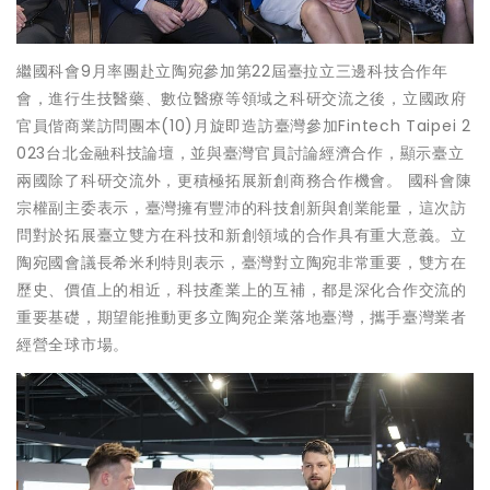
繼國科會9月率團赴立陶宛參加第22屆臺拉立三邊科技合作年
會，進行生技醫藥、數位醫療等領域之科研交流之後，立國政府
官員偕商業訪問團本(10)月旋即造訪臺灣參加Fintech Taipei 2
023台北金融科技論壇，並與臺灣官員討論經濟合作，顯示臺立
兩國除了科研交流外，更積極拓展新創商務合作機會。 國科會陳
宗權副主委表示，臺灣擁有豐沛的科技創新與創業能量，這次訪
問對於拓展臺立雙方在科技和新創領域的合作具有重大意義。立
陶宛國會議長希米利特則表示，臺灣對立陶宛非常重要，雙方在
歷史、價值上的相近，科技產業上的互補，都是深化合作交流的
重要基礎，期望能推動更多立陶宛企業落地臺灣，攜手臺灣業者
經營全球市場。