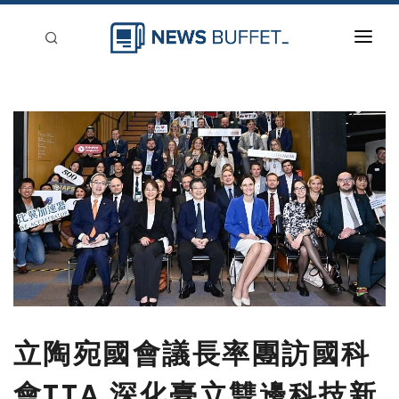
回到首頁
新聞稿分類
登入
刊登
立陶宛國會議長率團訪國科
會TTA 深化臺立雙邊科技新