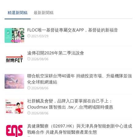
精選新聞稿
最新新聞稿
FLOC唯一基督徒專屬交友APP，基督徒的新福音
2021/03/29
遠傳召開2026年第二季法說會
2026/08/06
聯合航空深耕台灣40週年 持續投資市場、升級機隊並強
化全球航網連結
2026/08/06
社群觸及會變，品牌入口要掌握在自己手上：
Cloudmax 匯智推出 .tw／.台灣網域限時優惠
2026/08/06
真健康醫療（02697.HK）與天津具身智能創新中心達成
戰略合作 共建具身智能醫療產業生態