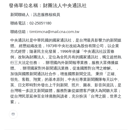
發佈單位名稱：財團法人中央通訊社
新聞聯絡人：訊息服務核稿員
聯絡電話：02-25051180
聯絡信箱：
timtimcna@mail.cna.com.tw
中央通訊社是中華民國的國家通訊社，是台灣最具影響力的新聞媒
體。 經歷組織改造，1973年中央社改組為股份有限公司，以企業
方式經營；隨著民主化發展，1996年依據「中央通訊社設置條
例」改制為財團法人，定位為全民共有的國家通訊社，獨立超然執
行三大法定任務： ．辦理國內外新聞報導業務，服務大眾傳播媒
體。 ．辦理國家對外新聞通訊業務，促進國際對台灣之瞭解。 ．
加強與國際新聞通訊社合作，增進國際新聞交流。 秉持「正確、
領先、客觀、翔實」的基本原則，中央社專業新聞團隊每天以中、
英、日文即時對外發出上千則新聞、照片、圖表、影音與資訊，是
台灣唯一多語文新聞媒體，服務對象從媒體客戶擴大為閱聽大眾；
從台灣民眾延伸至全球僑胞與讀者，充分扮演「台灣之眼，世界之
窗」。