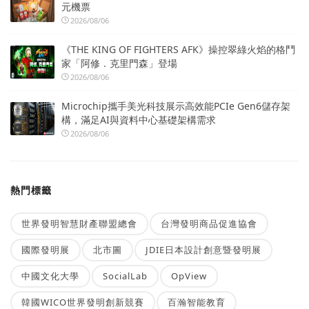
元機票
2026/08/06
《THE KING OF FIGHTERS AFK》操控翠綠火焰的格鬥
家「阿修．克里門森」登場
2026/08/06
Microchip攜手美光科技展示高效能PCIe Gen6儲存架
構，滿足AI與資料中心基礎架構需求
2026/08/06
熱門標籤
世界發明智慧財產聯盟總會
台灣發明商品促進協會
國際發明展
北市圖
JDIE日本設計創意暨發明展
中國文化大學
SocialLab
OpView
韓國WICO世界發明創新競賽
百瀚智能教育