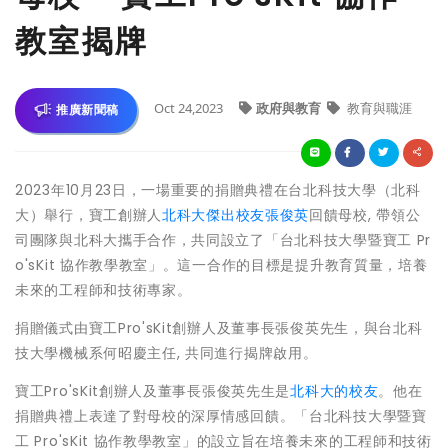
教室揭牌
Oct 24,2023
政府與教育
教育與職涯
推廣新聞稿
2023年10月23日，一場重要的捐贈典禮在台北科技大學（北科
大）舉行，寶工創辦人
北科大傑出校友張俊英
回饋母校, 帶領公
司團隊與北科大攜手合作，共同設立了「台北科技大學暨寶工 Pr
o'sKit 協作教學教室」。這一合作的目標是提升教育質量，培養
未來的工程師和技術專家。
捐贈儀式由寶工Pro'sKit創辦人及董事長張俊英先生，與台北科
技大學機械系何昭慶主任, 共同進行揭牌啟用。
寶工Pro'sKit創辦人及董事長張俊英先生是
北科大的校友
。他在
捐贈典禮上表達了對母校的深厚情感回饋。「台北科技大學暨寶
工 Pro'sKit 協作教學教室」的設立旨在培養未來的工程師和技術