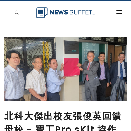
回到首頁
新聞稿分類
登入
刊登
北科大傑出校友張俊英回饋
母校 - 寶工Pro'sKit 協作