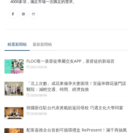
4000多項，滿足市場一次購足的需求。
精選新聞稿
最新新聞稿
FLOC唯一基督徒專屬交友APP，基督徒的新福音
2021/03/29
「北上次數」成花東備孕夫妻困境！宜蘊串聯花蓮門諾
醫院：減輕交通、時間、經濟負擔
2026/08/06
韓國新任駐台代表黃載皓返回母校 巧遇文化大學同窗
2026/08/06
配客嘉推全台首創可循環禮盒 RePresent！滿千再抽萬