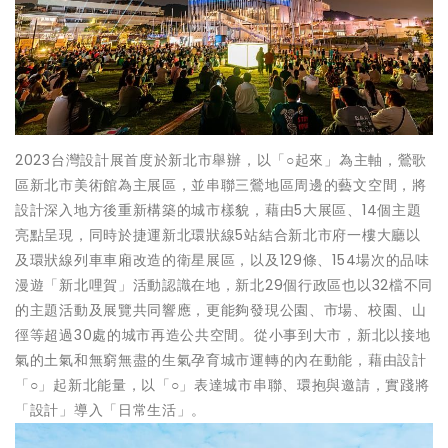
2023台灣設計展首度於新北市舉辦，以「○起來」為主軸，鶯歌
區新北市美術館為主展區，並串聯三鶯地區周邊的藝文空間，將
設計深入地方後重新構築的城市樣貌，藉由5大展區、14個主題
亮點呈現，同時於捷運新北環狀線5站結合新北市府一樓大廳以
及環狀線列車車廂改造的衛星展區，以及129條、154場次的品味
漫遊「新北哩賀」活動認識在地，新北29個行政區也以32檔不同
的主題活動及展覽共同響應，更能夠發現公園、市場、校園、山
徑等超過30處的城市再造公共空間。從小事到大市，新北以接地
氣的土氣和無窮無盡的生氣孕育城市運轉的內在動能，藉由設計
「○」起新北能量，以「○」表達城市串聯、環抱與邀請，實踐將
「設計」導入「日常生活」。