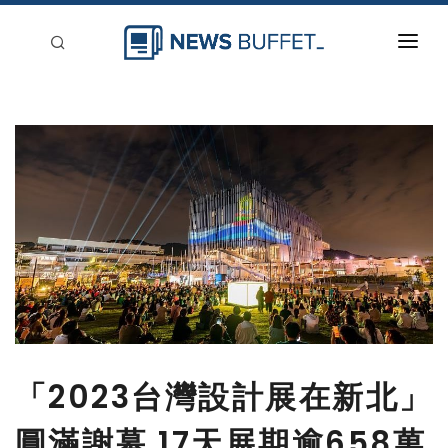
回到首頁
新聞稿分類
登入
刊登
「2023台灣設計展在新北」
圓滿謝幕 17天展期逾658萬