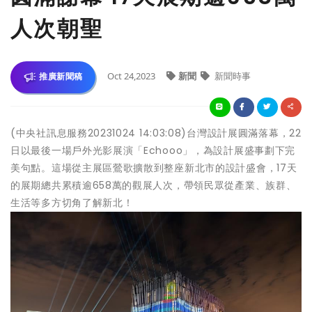
人次朝聖
Oct 24,2023
新聞
新聞時事
推廣新聞稿
(中央社訊息服務20231024 14:03:08)台灣設計展圓滿落幕，22
日以最後一場戶外光影展演「Echooo」，為設計展盛事劃下完
美句點。這場從主展區鶯歌擴散到整座新北市的設計盛會，17天
的展期總共累積逾658萬的觀展人次，帶領民眾從產業、族群、
生活等多方切角了解新北！