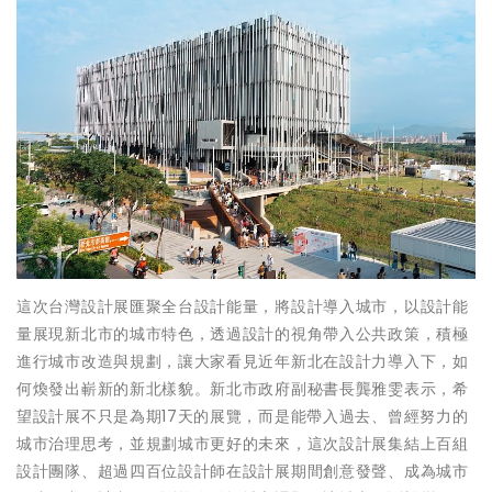
這次台灣設計展匯聚全台設計能量，將設計導入城市，以設計能
量展現新北市的城市特色，透過設計的視角帶入公共政策，積極
進行城市改造與規劃，讓大家看見近年新北在設計力導入下，如
何煥發出嶄新的新北樣貌。新北市政府副秘書長龔雅雯表示，希
望設計展不只是為期17天的展覽，而是能帶入過去、曾經努力的
城市治理思考，並規劃城市更好的未來，這次設計展集結上百組
設計團隊、超過四百位設計師在設計展期間創意發聲、成為城市