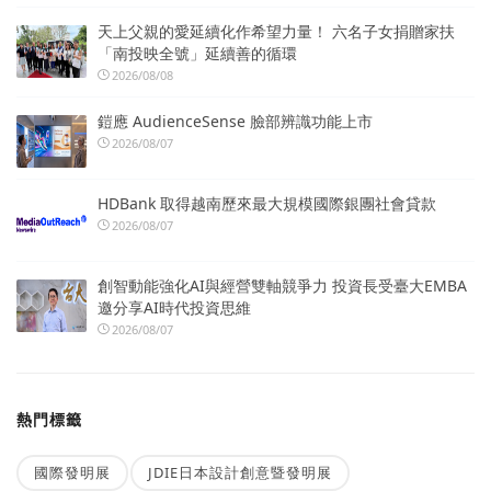
天上父親的愛延續化作希望力量！ 六名子女捐贈家扶
「南投映全號」延續善的循環
2026/08/08
鎧應 AudienceSense 臉部辨識功能上市
2026/08/07
HDBank 取得越南歷來最大規模國際銀團社會貸款
2026/08/07
創智動能強化AI與經營雙軸競爭力 投資長受臺大EMBA
邀分享AI時代投資思維
2026/08/07
熱門標籤
國際發明展
JDIE日本設計創意暨發明展