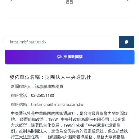
推廣新聞稿
發佈單位名稱：財團法人中央通訊社
新聞聯絡人：訊息服務核稿員
聯絡電話：02-25051180
聯絡信箱：
timtimcna@mail.cna.com.tw
中央通訊社是中華民國的國家通訊社，是台灣最具影響力的新聞媒
體。 經歷組織改造，1973年中央社改組為股份有限公司，以企業
方式經營；隨著民主化發展，1996年依據「中央通訊社設置條
例」改制為財團法人，定位為全民共有的國家通訊社，獨立超然執
行三大法定任務： ．辦理國內外新聞報導業務，服務大眾傳播媒