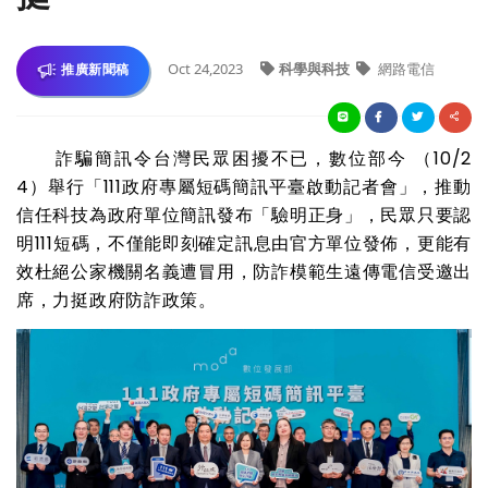
Oct 24,2023
科學與科技
網路電信
推廣新聞稿
詐騙簡訊令台灣民眾困擾不已，數位部今 （10/2
4）舉行「111政府專屬短碼簡訊平臺啟動記者會」，推動
信任科技為政府單位簡訊發布「驗明正身」，民眾只要認
明111短碼，不僅能即刻確定訊息由官方單位發佈，更能有
效杜絕公家機關名義遭冒用，防詐模範生遠傳電信受邀出
席，力挺政府防詐政策。