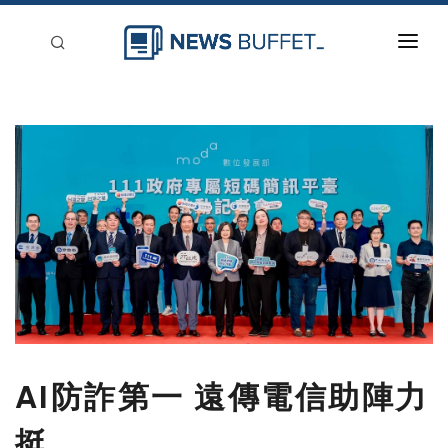
回到首頁
新聞稿分類
登入
刊登
AI防詐第一 遠傳電信助陣力
挺