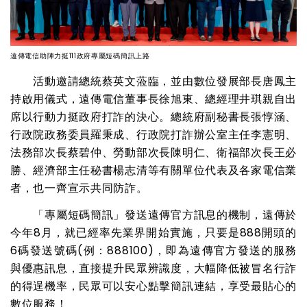
遠傳電信助陣力挺111政府專屬短碼簡訊上路
活動邀請總統蔡英文蒞臨，並由數位發展部長唐鳳主
持啟用儀式，遠傳電信董事長徐旭東、總經理井琪親自出
席以行動力挺政府打詐的決心。總統府副秘書長張惇涵、
行政院政務委員羅秉成、行政院打詐辦公室主任李憲明、
法務部次長蔡碧仲、勞動部次長陳明仁、衛福部次長王必
勝、經濟部主任秘書楊志清等有關單位代表及各家電信業
者，也一齊宣示共同防詐。
「專屬短碼簡訊」發送遠傳官方訊息的機制，遠傳於
今年8月，就已經率先業界開始實施，只要是888開頭的
6碼發送號碼(例：888100)，即為遠傳官方發送的服務
與優惠訊息，直接提升民眾辨識度，大幅降低被冒名行詐
的得逞機率，民眾可以安心點擊簡訊連結，享受最貼心的
數位服務！