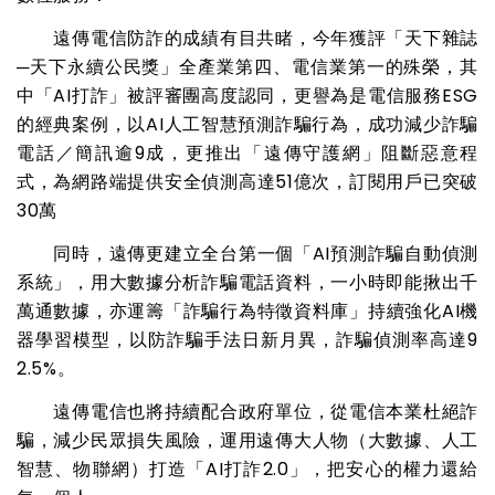
遠傳電信防詐的成績有目共睹，今年獲評「天下雜誌
─天下永續公民獎」全產業第四、電信業第一的殊榮，其
中「AI打詐」被評審團高度認同，更譽為是電信服務ESG
的經典案例，以AI人工智慧預測詐騙行為，成功減少詐騙
電話／簡訊逾9成，更推出「遠傳守護網」阻斷惡意程
式，為網路端提供安全偵測高達51億次，訂閱用戶已突破
30萬
同時，遠傳更建立全台第一個「AI預測詐騙自動偵測
系統」，用大數據分析詐騙電話資料，一小時即能揪出千
萬通數據，亦運籌「詐騙行為特徵資料庫」持續強化AI機
器學習模型，以防詐騙手法日新月異，詐騙偵測率高達9
2.5%。
遠傳電信也將持續配合政府單位，從電信本業杜絕詐
騙，減少民眾損失風險，運用遠傳大人物（大數據、人工
智慧、物聯網）打造「AI打詐2.0」，把安心的權力還給