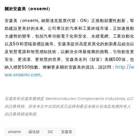
關於安森美（onsemi）
安森美（onsemi, 納斯達克股票代號：ON）正推動顛覆性創新，幫
助建設更美好的未來。公司專注於汽車和工業終端市場，正加速推動
大趨勢的變革，包括汽車功能電子化和安全、永續電網、工業自動化
以及5G和雲端基礎設施等。安森美提供高度差異化的創新產品組合以
及智慧電源和智慧感知技術，以解決全球最複雜的挑戰，引領創造更
安全、更清潔、更智慧的世界。安森美名列《財富》美國500強，也
納入標普500指數。瞭解更多關於安森美的資訊，請訪問：
http://w
ww.onsemi.com
。
安森美和安森美圖標是 Semiconductor Components Industries, LLC
的註冊商標。所有本文中出現的其
它
品牌和
產
品名稱分別
為
其相應持有人
的註冊商標或商標。
onsemi
碳化矽
SiC
安森美