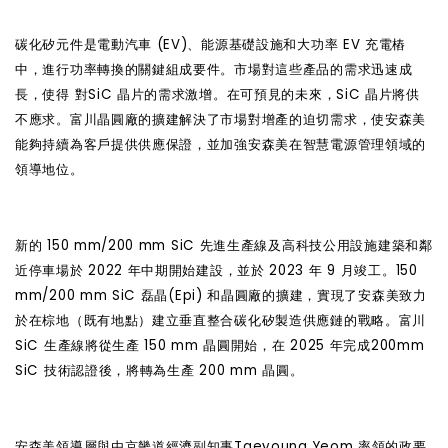
碳化矽元件是電動汽車 (EV)、能源基礎設施和大功率 EV 充電樁
中，進行功率轉換的關鍵組成要件。市場對這些產品的需求迅速成
長，使得 對SiC 晶片的需求激增。在可預見的未來，SiC 晶片將供
不應求。富川晶圓廠的擴建解決了市場對增產的迫切需求，使安森美
能夠持續為客戶提供供應保證，並加強安森美在智慧電源管理領域的
領導地位。
新的 150 mm/200 mm SiC 先進生產線及高科技公用設施建築和鄰
近停車場於 2022 年中期開始建設，並於 2023 年 9 月竣工。150
mm/200 mm SiC 磊晶(Epi) 和晶圓廠的擴建，實現了安森美致力
於在棕地（既有地點）建立垂直整合碳化矽製造供應鏈的戰略。富川
SiC 生產線將從生產 150 mm 晶圓開始，在 2025 年
完成200mm
SiC 技術認證後
，將轉為生產 200 mm 晶圓。
安森美領導層與由京畿道經濟副知事Taeyoung Yeom 率領的政要