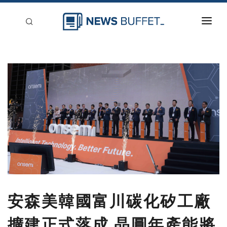
回到首頁
新聞稿分類
登入
刊登
安森美韓國富川碳化矽工廠
擴建正式落成 晶圓年產能將