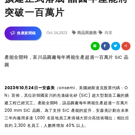
突破一百萬片
Oct 24,2023
商品與服務
商業
推廣新聞稿
產能全開時，富川晶圓廠每年將能生產超過一百萬片 SiC 晶
圓
2023
年10月24日—
安森美
（onsemi，美國納斯達克股票代碼：O
N）宣佈，其位於韓國富川的先進碳化矽 (SiC) 超大型製造工廠的擴
建工程已經完工。產能全開時，
該晶圓廠
每年將能生產超過一百萬片
200 mm SiC 晶圓。為了支持 SiC 產能的提升，安森美計劃在未來
三年內僱用多達 1,000 名當地員工來填補大部分高技術職位；相比目
前約 2,300 名員工，人數將增加 40% 以上。