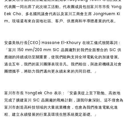
代表團一同出席了此次竣工活動。代表團成員包括富川市市長 Yong
Eek Cho、多名國民議會代表以及富川工商會主席 JongHuem Ki
m。現場還有來自當地社區、客戶、供應商和半導體產業的代表。
安森美執行長(CEO) Hassane El-Khoury 在竣工儀式致開幕詞：
「富川 150 mm/200 mm SiC 晶圓廠對於我們全面整合的 SiC 供
應鏈的持續成功至關重要，使我們能夠支持全球電氣化的加速發展。
過去五年，我們的富川團隊表現非凡。我們相信，與政府機構及社會
團體攜手，將助力我們邁向更永續未來的共同目標。」
富川市市長 YongEek Cho 表示：「安森美從上至下勤勉、高效地
完成了擴建富川 SiC 晶圓廠的戰略計劃，讓我印象深刻。這不僅會為
富川市創造高科技領域的大量就業機會，也會為我們推進電氣化進
程、建立永續發展的行業及環境生態系統奠定基礎。」