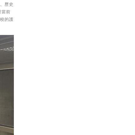
制、歷史
對當前
兩校的護