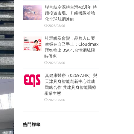
聯合航空深耕台灣40週年 持
續投資市場、升級機隊並強
化全球航網連結
2026/08/06
社群觸及會變，品牌入口要
掌握在自己手上：Cloudmax
匯智推出 .tw／.台灣網域限
時優惠
2026/08/06
真健康醫療（02697.HK）與
天津具身智能創新中心達成
戰略合作 共建具身智能醫療
產業生態
2026/08/06
熱門標籤