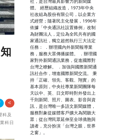
社，是台灣最具影響力的新聞媒
體。 經歷組織改造，1973年中央
社改組為股份有限公司，以企業方
式經營；隨著民主化發展，1996年
依據「中央通訊社設置條例」改制
為財團法人，定位為全民共有的國
家通訊社，獨立超然執行三大法定
任務： ．辦理國內外新聞報導業
護知
務，服務大眾傳播媒體。 ．辦理國
家對外新聞通訊業務，促進國際對
台灣之瞭解。 ．加強與國際新聞通
訊社合作，增進國際新聞交流。 秉
持「正確、領先、客觀、翔實」的
基本原則，中央社專業新聞團隊每
天以中、英、日文即時對外發出上
千則新聞、照片、圖表、影音與資
訊，是台灣唯一多語文新聞媒體，
服務對象從媒體客戶擴大為閱聽大
理科及
眾；從台灣民眾延伸至全球僑胞與
事業科日
讀者，充分扮演「台灣之眼，世界
之窗」。