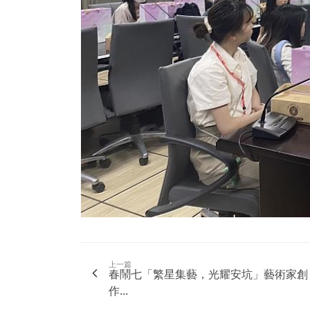
上一篇
春鬧七「繁星集藝，光耀安坑」藝術家創
作...