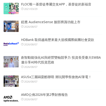
FLOC唯一基督徒專屬交友APP，基督徒的新福音
2021/03/29
鎧應 AudienceSense 臉部辨識功能上市
2026/08/07
HDBank 取得越南歷來最大規模國際銀團社會貸款
2026/08/07
創智動能強化AI與經營雙軸競爭力 投資長受臺大EMBA
邀分享AI時代投資思維
2026/08/07
ASUSx三麗鷗耍酷聯萌 潮玩開學祭搶抱AI筆電！
2026/08/07
AMD公佈2026年第2季財務報告
2026/08/07