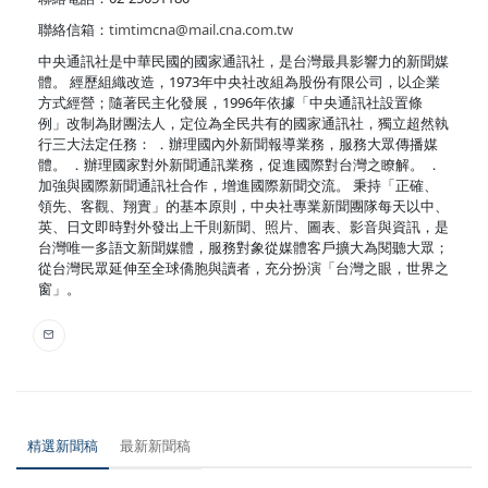
聯絡信箱：
timtimcna@mail.cna.com.tw
中央通訊社是中華民國的國家通訊社，是台灣最具影響力的新聞媒
體。 經歷組織改造，1973年中央社改組為股份有限公司，以企業
方式經營；隨著民主化發展，1996年依據「中央通訊社設置條
例」改制為財團法人，定位為全民共有的國家通訊社，獨立超然執
行三大法定任務： ．辦理國內外新聞報導業務，服務大眾傳播媒
體。 ．辦理國家對外新聞通訊業務，促進國際對台灣之瞭解。 ．
加強與國際新聞通訊社合作，增進國際新聞交流。 秉持「正確、
領先、客觀、翔實」的基本原則，中央社專業新聞團隊每天以中、
英、日文即時對外發出上千則新聞、照片、圖表、影音與資訊，是
台灣唯一多語文新聞媒體，服務對象從媒體客戶擴大為閱聽大眾；
從台灣民眾延伸至全球僑胞與讀者，充分扮演「台灣之眼，世界之
窗」。
精選新聞稿
最新新聞稿