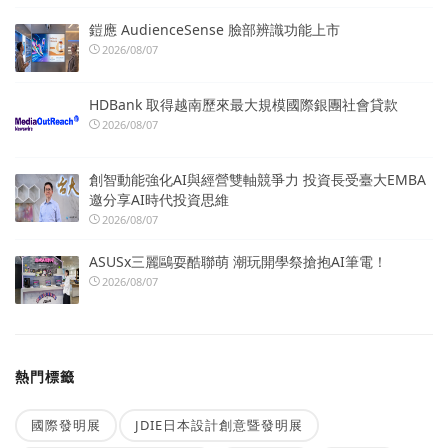
鎧應 AudienceSense 臉部辨識功能上市
2026/08/07
HDBank 取得越南歷來最大規模國際銀團社會貸款
2026/08/07
創智動能強化AI與經營雙軸競爭力 投資長受臺大EMBA
邀分享AI時代投資思維
2026/08/07
ASUSx三麗鷗耍酷聯萌 潮玩開學祭搶抱AI筆電！
2026/08/07
熱門標籤
國際發明展
JDIE日本設計創意暨發明展