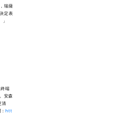
驗，瑞薩
的決定表
。」
業終端
。安森
更
清
問：
htt