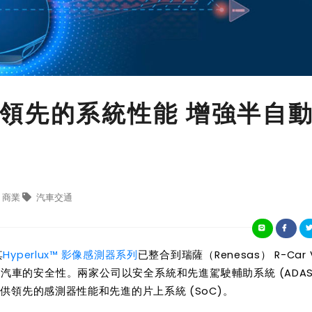
領先的系統性能 增強半自
商業
汽車交通
其
Hyperlux
™
影像
感
測
器系列
已整合到瑞薩（Renesas） R-Car 
車的安全性。兩家公司以安全系統和先進駕駛輔助系統 (ADAS
供領先的感測器性能和先進的片上系統 (SoC)。