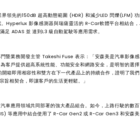
界領先的150dB 超高動態範圍 (HDR) 和減少LED 閃爍(LFM) 
perlux 影像
感測
器與瑞薩靈活的 R-Car軟體平
台
相結合，
 ADAS 並 達到L3 級自動駕駛等應用需求。
暨業務開發主管 Takeshi Fuse 表示：「安森美是汽車影像
感
將為客戶提供超高系統性能、功能安全和網路安全，是明智的選擇
的開箱即用相容性和雙方在下一代產品上的持續合作，證明了我們
宗旨相契合，即讓客戶的生活更輕鬆。」
在汽車應用領域共同部署的強大產品組合。如今，上路行駛的數百
等應用中結合使用了 R-Car Gen2 或 R-Car Gen3 和安森