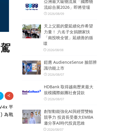
亞洲最大級物流展「國際物
流綜合展2026」即將登場
2026/08/09
天上父親的愛延續化作希望
力量！ 六名子女捐贈家扶
「南投映全號」延續善的循
環
動駕
2026/08/08
鎧應 AudienceSense 臉部辨
識功能上市
2026/08/07
HDBank 取得越南歷來最大
規模國際銀團社會貸款
2026/08/07
V4x 平
創智動能強化AI與經營雙軸
) 為戰
競爭力 投資長受臺大EMBA
邀分享AI時代投資思維
2026/08/07