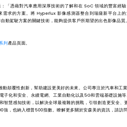
 表示：「憑藉對汽車應用深厚技術的了解和在 SoC 領域的豐富經
求的方案。將 Hyperlux 影像感測器整合到瑞薩新平台上
 和自動駕駛方案的關鍵技術，能夠提供客戶所期望的出色影像品質
系列
產品頁面。
推動
顛
覆性創新，幫助建設更美好的未來。公司專注於汽車和工
電子化和安全、永續電網、工業自動化以及
5G
和雲端基礎設施等
和智慧感知技術，以解決全球最複雜的挑戰，引領創造更安全、
0
強
，也納入標普
500
指數。瞭解更多關於安森美的資訊，請訪