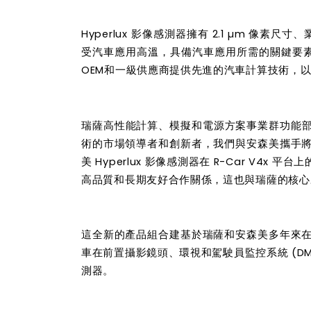
Hyperlux
影像感測器擁有 2.1 µm 像素尺寸、業
受汽車應用高溫，具備汽車應用所需的關鍵要素。Hy
OEM和一級供應商提供先進的汽車計算技術，以滿足
瑞薩高性能計算、模擬和電源
方案
事業群功能部門
術的市場領導者和創新者，我們與安森美攜手
美 Hyperlux 影像感測器在 R-Car V4x 平
台
上
高品質和長期友好合作關係，這也與瑞薩的核心
這全新的產品組合建基於瑞薩和安森美多年來
車在前置攝影鏡頭、環視和駕駛員監控系統 (DMS) 
測
器。