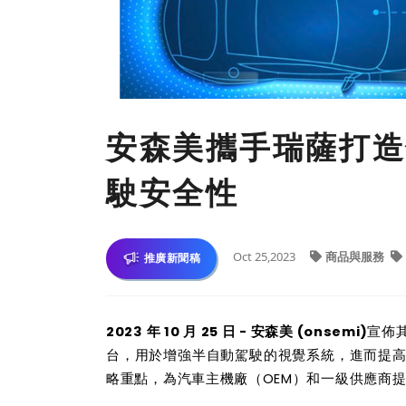
安森美攜手瑞薩打造
駛安全性
Oct 25,2023
商品與服務
推廣新聞稿
2023
年 10 月 25 日 - 安森美 (onsemi)
宣佈
台
，用於增強半自動駕駛的視覺系統，進而提高汽
略重點，為汽車主機廠（OEM）和一級供應商提