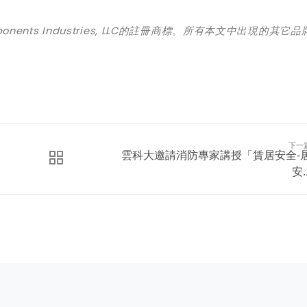
onents Industries, LLC的註冊商標。所有本文中出現的其
它
品
下一
雲科大邀請消防專家講授「賃居安全-
安..