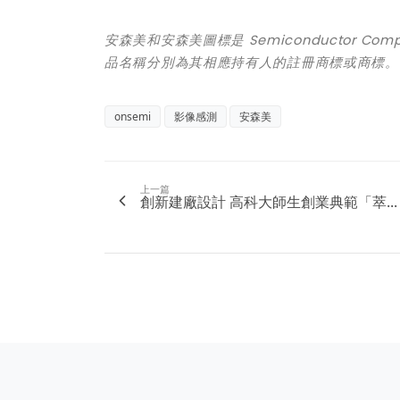
安森美和安森美圖標是 Semiconductor Comp
品名稱分別
為
其相應持有人的註冊商標或商標。
onsemi
影像感測
安森美
上一篇
創新建廠設計 高科大師生創業典範「萃...