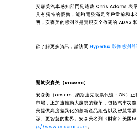
安森美汽車感知部門副總裁 Chris Adams
具有獨特的優勢，能夠開發滿足客戶當前和未來需
明，安森美的感測器是實現安全攸關的 ADAS
欲
了
解更多
資訊
，請訪問
Hyperlux
影像感測器
關於安森美（onsemi）
安森美（onsemi, 納斯達克股票代號：ON）正
市場，正加速推動大趨勢的變革，包括汽車功能
美提供高度差異化的創新
產
品組合以及智慧電源
潔、更智慧的世界。
安森美名列《財富》美國50
p://www.onsemi.com
。