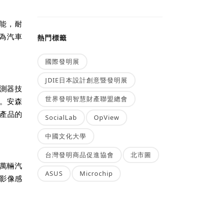
功能，耐
為汽車
熱門標籤
國際發明展
JDIE日本設計創意暨發明展
測
器技
世界發明智慧財產聯盟總會
。安森
產品的
SocialLab
OpView
中國文化大學
台灣發明商品促進協會
北市圖
萬輛汽
ASUS
Microchip
美影像
感