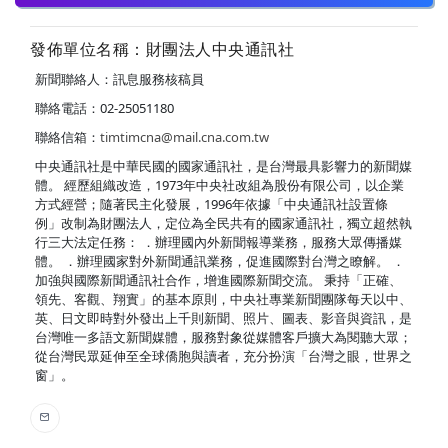
發佈單位名稱：財團法人中央通訊社
新聞聯絡人：訊息服務核稿員
聯絡電話：02-25051180
聯絡信箱：
timtimcna@mail.cna.com.tw
中央通訊社是中華民國的國家通訊社，是台灣最具影響力的新聞媒
體。 經歷組織改造，1973年中央社改組為股份有限公司，以企業
方式經營；隨著民主化發展，1996年依據「中央通訊社設置條
例」改制為財團法人，定位為全民共有的國家通訊社，獨立超然執
行三大法定任務： ．辦理國內外新聞報導業務，服務大眾傳播媒
體。 ．辦理國家對外新聞通訊業務，促進國際對台灣之瞭解。 ．
加強與國際新聞通訊社合作，增進國際新聞交流。 秉持「正確、
領先、客觀、翔實」的基本原則，中央社專業新聞團隊每天以中、
英、日文即時對外發出上千則新聞、照片、圖表、影音與資訊，是
台灣唯一多語文新聞媒體，服務對象從媒體客戶擴大為閱聽大眾；
從台灣民眾延伸至全球僑胞與讀者，充分扮演「台灣之眼，世界之
窗」。