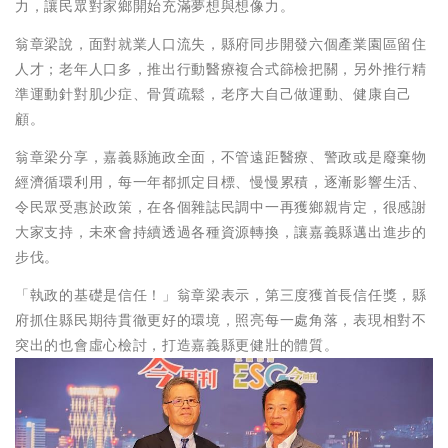
力，讓民眾對家鄉開始充滿夢想與想像力。
翁章梁說，面對就業人口流失，縣府同步開發六個產業園區留住
人才；老年人口多，推出行動醫療複合式篩檢把關，另外推行精
準運動針對肌少症、骨質疏鬆，老序大自己做運動、健康自己
顧。
翁章梁分享，嘉義縣施政全面，不管遠距醫療、警政或是廢棄物
經濟循環利用，每一年都抓定目標、慢慢累積，逐漸影響生活、
令民眾受惠於政策，在各個雜誌民調中一再獲鄉親肯定，很感謝
大家支持，未來會持續透過各種資源轉換，讓嘉義縣邁出進步的
步伐。
「執政的基礎是信任！」翁章梁表示，第三度獲首長信任獎，縣
府抓住縣民期待貫徹更好的環境，照亮每一處角落，表現相對不
突出的也會虛心檢討，打造嘉義縣更健壯的體質。