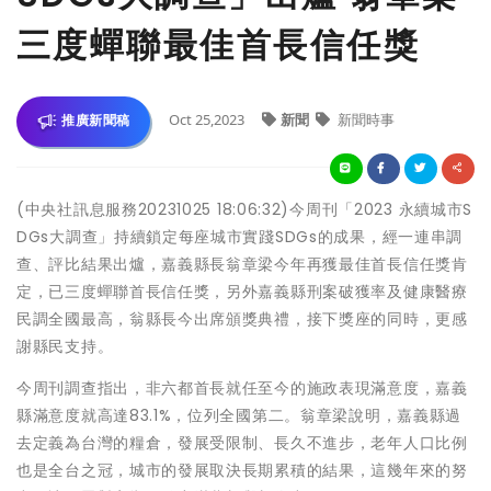
三度蟬聯最佳首長信任獎
Oct 25,2023
新聞
新聞時事
推廣新聞稿
(中央社訊息服務20231025 18:06:32)今周刊「2023 永續城市S
DGs大調查」持續鎖定每座城市實踐SDGs的成果，經一連串調
查、評比結果出爐，嘉義縣長翁章梁今年再獲最佳首長信任獎肯
定，已三度蟬聯首長信任獎，另外嘉義縣刑案破獲率及健康醫療
民調全國最高，翁縣長今出席頒獎典禮，接下獎座的同時，更感
謝縣民支持。
今周刊調查指出，非六都首長就任至今的施政表現滿意度，嘉義
縣滿意度就高達83.1%，位列全國第二。翁章梁說明，嘉義縣過
去定義為台灣的糧倉，發展受限制、長久不進步，老年人口比例
也是全台之冠，城市的發展取決長期累積的結果，這幾年來的努