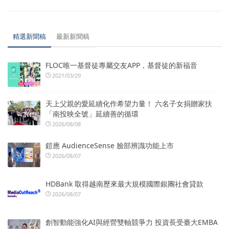
精選新聞稿
最新新聞稿
FLOC唯一基督徒專屬交友APP，基督徒的新福音
2021/03/29
天上父親的愛延續化作希望力量！ 六名子女捐贈家扶
「南投映全號」延續善的循環
2026/08/08
鎧應 AudienceSense 臉部辨識功能上市
2026/08/07
HDBank 取得越南歷來最大規模國際銀團社會貸款
2026/08/07
創智動能強化AI與經營雙軸競爭力 投資長受臺大EMBA