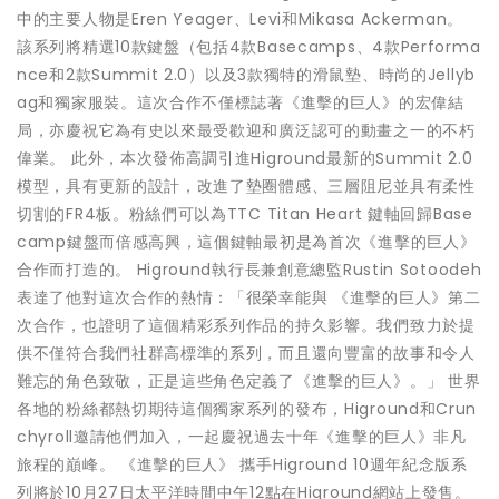
中的主要人物是Eren Yeager、Levi和Mikasa Ackerman。
該系列將精選10款鍵盤（包括4款Basecamps、4款Performa
nce和2款Summit 2.0）以及3款獨特的滑鼠墊、時尚的Jellyb
ag和獨家服裝。這次合作不僅標誌著《進擊的巨人》的宏偉結
局，亦慶祝它為有史以來最受歡迎和廣泛認可的動畫之一的不朽
偉業。 此外，本次發佈高調引進Higround最新的Summit 2.0
模型，具有更新的設計，改進了墊圈體感、三層阻尼並具有柔性
切割的FR4板。粉絲們可以為TTC Titan Heart 鍵軸回歸Base
camp鍵盤而倍感高興，這個鍵軸最初是為首次《進擊的巨人》
合作而打造的。 Higround執行長兼創意總監Rustin Sotoodeh
表達了他對這次合作的熱情：「很榮幸能與 《進擊的巨人》第二
次合作，也證明了這個精彩系列作品的持久影響。我們致力於提
供不僅符合我們社群高標準的系列，而且還向豐富的故事和令人
難忘的角色致敬，正是這些角色定義了《進擊的巨人》。」 世界
各地的粉絲都熱切期待這個獨家系列的發布，Higround和Crun
chyroll邀請他們加入，一起慶祝過去十年《進擊的巨人》非凡
旅程的巔峰。 《進擊的巨人》 攜手Higround 10週年紀念版系
列將於10月27日太平洋時間中午12點在Higround網站上發售。