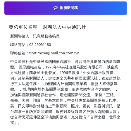
推廣新聞稿
發佈單位名稱：財團法人中央通訊社
新聞聯絡人：訊息服務核稿員
聯絡電話：02-25051180
聯絡信箱：
timtimcna@mail.cna.com.tw
中央通訊社是中華民國的國家通訊社，是台灣最具影響力的新聞媒
體。 經歷組織改造，1973年中央社改組為股份有限公司，以企業
方式經營；隨著民主化發展，1996年依據「中央通訊社設置條
例」改制為財團法人，定位為全民共有的國家通訊社，獨立超然執
行三大法定任務： ．辦理國內外新聞報導業務，服務大眾傳播媒
體。 ．辦理國家對外新聞通訊業務，促進國際對台灣之瞭解。 ．
加強與國際新聞通訊社合作，增進國際新聞交流。 秉持「正確、
領先、客觀、翔實」的基本原則，中央社專業新聞團隊每天以中、
英、日文即時對外發出上千則新聞、照片、圖表、影音與資訊，是
台灣唯一多語文新聞媒體，服務對象從媒體客戶擴大為閱聽大眾；
從台灣民眾延伸至全球僑胞與讀者，充分扮演「台灣之眼，世界之
窗」。