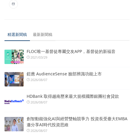
精選新聞稿
最新新聞稿
FLOC唯一基督徒專屬交友APP，基督徒的新福音
2021/03/29
鎧應 AudienceSense 臉部辨識功能上市
2026/08/07
HDBank 取得越南歷來最大規模國際銀團社會貸款
2026/08/07
創智動能強化AI與經營雙軸競爭力 投資長受臺大EMBA
邀分享AI時代投資思維
2026/08/07