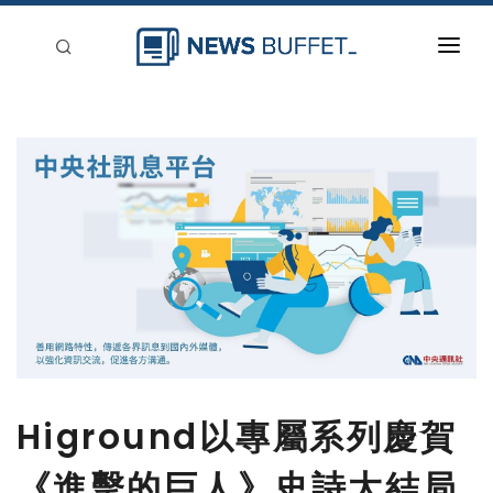
回到首頁
新聞稿分類
登入
刊登
Higround以專屬系列慶賀
《進擊的巨人》史詩大結局