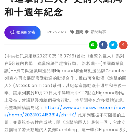
和十週年紀念
Oct 25,2023
新聞
新聞時事
推廣新聞稿
(中央社訊息服務20231025 16:37:16)首批《進擊的巨人》系列
在5分鐘內售罄，建議粉絲們趕快行動。 洛杉磯--(美國商業資
訊)--風尚與遊戲周邊品牌Higround和全球動漫品牌Crunchyr
oll宣布再次展開廣受歡迎的動漫合作，推出著名動漫《進擊的巨
人》(Attack on Titan)系列，以紀念這部動漫十週年和最後一
季。該系列將於10月27日太平洋時間中午12點在Higround網站
上發布，建議動漫粉絲們盡快行動。 本新聞稿包含多媒體資訊。
完整新聞稿請見此：
https://www.businesswire.com/new
s/home/20231024153814/zh-HK/
此系列遵循不可阻擋的主
題，並慶祝突破性的成就，即《進擊的巨人》最後一季，它建立
並描繪了驚天動地的大災難Rumbling。這一季和Higround系列