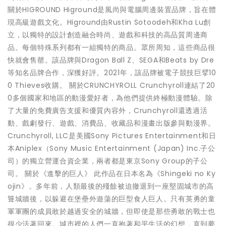
關於HIGROUND Higround是風尚與電腦周邊裝置品牌，旨在體
現高級遊戲文化。Higround由Rustin Sotoodeh和Kha Lu創
立，以獨特的設計創造融合時尚、遊戲和科技的高品質周邊商
品。每個特殊系列都有一組獨特的商品。眾所周知，這些商品很
快就會售罄。該品牌與Dragon Ball Z、SEGA和Beats by Dre
等知名品牌合作，深獲好評。2021年，該品牌被電子競技巨擘10
0 Thieves收購。 關於CRUNCHYROLL Crunchyroll連結了20
0多個國家和地區的動漫愛好者，為他們提供終極動漫體驗。除
了大量的免費廣告支援和優質內容外，Crunchyroll還透過活
動、戲劇發行、遊戲、消費品、收藏品和漫畫出版參與動漫界。
Crunchyroll, LLC是美國Sony Pictures Entertainment和日
本Aniplex（Sony Music Entertainment (Japan) Inc.子公
司）的獨立營運合資企業，兩者都是東京Sony Group的子公
司。 關於《進擊的巨人》 此作品在日本名為《Shingeki no Ky
ojin》。多年前，人類最後的殘餘被迫撤退到一座堅固城市的高
聳城牆後，以躲避在堡壘外遊蕩的巨型食人巨人。只有英勇的童
軍軍團的成員敢於越過安全的城牆，但即使是那些勇敢的戰士也
很少活著回來。城市裡的人們一直抱著和平生活的幻想，直到夢