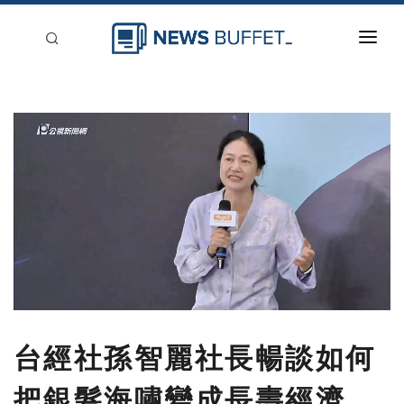
回到首頁
新聞稿分類
登入
刊登
台經社孫智麗社長暢談如何
把銀髮海嘯變成長壽經濟