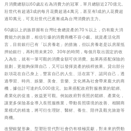
月消費總額以60歲左右為消費力的冠軍，單月總額近270億元。
壯世代有超過3成的每月花費超過4萬元，甚至有1成的人花費超
過10萬元，可見壯世代已逐漸成為台灣消費的主力。
60歲以上的族群握有台灣社會總資產的70％以上，仍有龐大消
費能力的族群，相信引爆的消費商機不容小覷。就資產活化而
言，目前銀行已有「以房養老」的措施，但以房養老是以房屋抵
押給銀行，再利用未來20、30年的時間，每個月取出固定的收
入為生，就有一筆可觀的消費金額可供消費。如果再搭配保險的
規劃，更能夠保障自己，又可以發揮資產的槓桿效果。貸出部分
款項花在自己身上，豐富自己的人生、活在當下、認同自己，透
過學習、時尚、娛樂、美食、音樂、文化將為社會帶來龐大的商
機，據估計可達約5,000億元。如果搭配政府對服務業的鬆綁、
產業化的促進，效益更可觀。例如政府對長照的鬆綁、產業化，
讓更多保險基金導入長照服務業，帶動長照環境的改善、相關商
業模式的精進，將可衍生理財、醫材、養生、陪伴及觀光旅遊等
商機。
改變銀髮形象、型塑壯世代對社會仍有積極貢獻，對未來的勞動