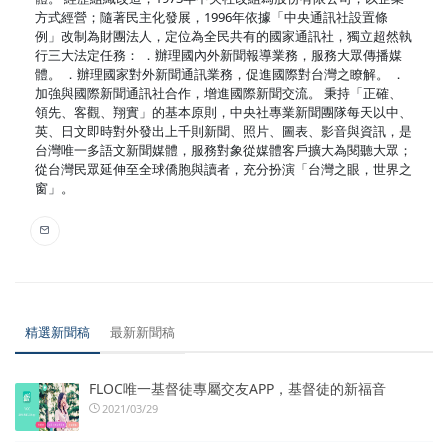
方式經營；隨著民主化發展，1996年依據「中央通訊社設置條
例」改制為財團法人，定位為全民共有的國家通訊社，獨立超然執
行三大法定任務： ．辦理國內外新聞報導業務，服務大眾傳播媒
體。 ．辦理國家對外新聞通訊業務，促進國際對台灣之瞭解。 ．
加強與國際新聞通訊社合作，增進國際新聞交流。 秉持「正確、
領先、客觀、翔實」的基本原則，中央社專業新聞團隊每天以中、
英、日文即時對外發出上千則新聞、照片、圖表、影音與資訊，是
台灣唯一多語文新聞媒體，服務對象從媒體客戶擴大為閱聽大眾；
從台灣民眾延伸至全球僑胞與讀者，充分扮演「台灣之眼，世界之
窗」。
精選新聞稿
最新新聞稿
FLOC唯一基督徒專屬交友APP，基督徒的新福音
2021/03/29