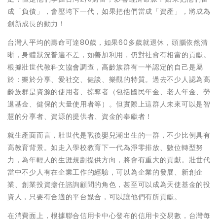
成「負債」，會壓垮下一代，如果把他們當成「資產」，將成為
創新成長的動力！
台灣人平均的壽命可達80歲，如果60多歲就退休，頭腦依然清
晰，身體狀況普遍不差，如善加利用，仍對社會有相當的貢獻。
根據壯世代教科文協會調查，高齡族群有一半認定的自己是屬
於：樂於分享、愛社交、健談、樂觀的特質。過去不少人認為高
齡族群是資源的使用者、掠奪者（包括國民年金、老人年金、勞
退基金、健保的大量使用者等）。但實際上這群人未來可以是智
慧的分享者、資源的提供者、資金的奉獻者！
就生產面而言，壯世代是戰後嬰兒潮出生的一群，不少比例具有
高教育背景。如走入學校教育下一代為淨零排放、數位轉型努
力，為年輕人的生涯規劃提供方向，將會有重大的貢獻。壯世代
當中不少人有在企業工作的經驗，可以為企業的發展、新創企
業、創業投資擔任諮詢顧問的角色，甚至可以成為天使基金的投
資人，只要有合適的平台媒合，可以讓他們有所貢獻。
在消費面上，根據聯合信用卡中心發布的信用卡交易數，台灣每