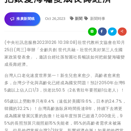
Oct 26,2023
新聞
新聞時事
推廣新聞稿
(中央社訊息服務20231026 10:38:08)壯世代教科文協會在10月
25日(周三)舉辦「全齡共創 世代共融－壯世代美好第三人生國
家政策發表會」，邀請台經社孫智麗社長暢談如何把銀髮海嘯變
成長壽經濟。
台灣人口老化速度世界第一！新生兒愈來愈少、高齡者愈來愈
多，台灣少子化與高齡化已經成為國安問題！預計2050年台灣6
5歲以上佔人口1/3，扶老比50.5（2名青壯年要照顧1位老人）！
65歲以上勞動率只有8.4%（遠低於美國19.6%，日本的24.7%，
韓國的32.2%）！台灣高齡族臥床時間長達8年，持續下去將更
成為國家發展沉重的負擔！社福年度預算已超過7,000億元，9
5%的長照預算只能照顧15%失能者，85%的高齡者需求未被滿
足，但是他們掌握台灣2/3財富，影響經濟命脈！如果把他們當