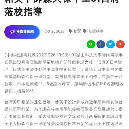
蒞校指導
Oct 26,2023
新聞
新聞時事
推廣新聞稿
(中央社訊息服務20231026 13:33:49)崑山科技大學時尚展演事
業系繼10月份國際影星福地祐介開設戲劇課之後，10月31日將辦
理「日式美甲暨運動健甲專業技術研習」，邀請到日本美甲界重
量級講師森久保千里蒞臨，親自指導專業美甲創作，並擔任全台
首場「日本運動健甲」B級證照考官。該場研習限額150名卻報名
超額，相當熱門！
台灣美甲產業的蓬勃發展，使美甲設計師成為近年來年輕女孩首
選的新興行業。為了讓在校生所學能接軌國際美業發展趨勢，提
升美業專業技術，崑大國際暨兩岸交流處與時尚系特別邀請日本
美甲大師森久保千里老師蒞臨傳授日本最新的流行美甲技術與運