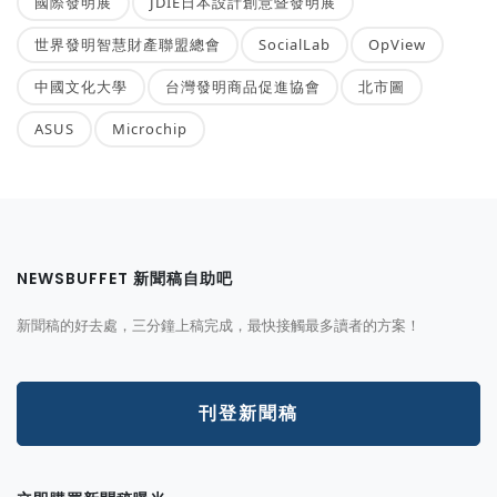
國際發明展
JDIE日本設計創意暨發明展
世界發明智慧財產聯盟總會
SocialLab
OpView
中國文化大學
台灣發明商品促進協會
北市圖
ASUS
Microchip
NEWSBUFFET 新聞稿自助吧
新聞稿的好去處，三分鐘上稿完成，最快接觸最多讀者的方案！
刊登新聞稿