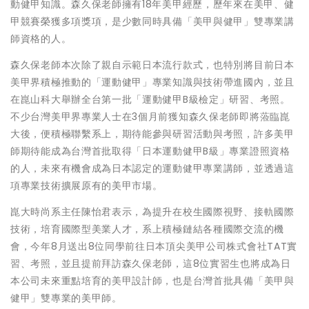
動健甲知識。森久保老師擁有18年美甲經歷，歷年來在美甲、健
甲競賽榮獲多項獎項，是少數同時具備「美甲與健甲」雙專業講
師資格的人。
森久保老師本次除了親自示範日本流行款式，也特別將目前日本
美甲界積極推動的「運動健甲」專業知識與技術帶進國內，並且
在崑山科大舉辦全台第一批「運動健甲B級檢定」研習、考照。
不少台灣美甲界專業人士在3個月前獲知森久保老師即將蒞臨崑
大後，便積極聯繫系上，期待能參與研習活動與考照，許多美甲
師期待能成為台灣首批取得「日本運動健甲B級」專業證照資格
的人，未來有機會成為日本認定的運動健甲專業講師，並透過這
項專業技術擴展原有的美甲市場。
崑大時尚系主任陳怡君表示，為提升在校生國際視野、接軌國際
技術，培育國際型美業人才，系上積極鏈結各種國際交流的機
會，今年8月送出8位同學前往日本頂尖美甲公司株式會社TAT實
習、考照，並且提前拜訪森久保老師，這8位實習生也將成為日
本公司未來重點培育的美甲設計師，也是台灣首批具備「美甲與
健甲」雙專業的美甲師。