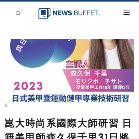
回到首頁
新聞稿分類
登入
刊登
崑大時尚系國際大師研習 日
籍美甲師森久保千里31日將