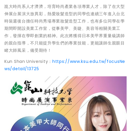
崑大時尚系人才濟濟，培育時尚產業各項專業人才，除了在大型
伸展台展演大放異彩，熱愛妝髮造型的同學也連續三年進入台北
時裝週後台擔任時尚秀場專業妝髮造型工作，也有多位同學在學
期間即開設美業工作室，從事美甲、美睫、美容等相關美業工
作，發揮在學即創業的精神。此次將獲得日本美甲界重量級講師
的親自指導，不只能提升學生們的專業技能，更能讓師生親眼目
睹大師風采，備受期待！
Kun Shan University：
https://www.ksu.edu.tw/focusNe
ws/detail/13725