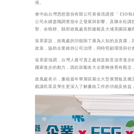
係。
會中由台灣恩慈股份有限公司黃俊清講授「 ESG
公司永續盡職調查指令之發展與影響」及陳永松講
聖、余曉靜、縣府政風處長郭建毅及大埔美園區廠
翁章梁說，政風處的功能除了廣為人知的反貪腐，
政策，協助企業維持公司治理，同時照顧環境與社
翁章梁強調，台灣人最可貴之處就是願意追求進步
國家進步的動力，因此鼓勵各大企業轉換舊有觀念
政風處表示，廉能嘉年華展區展出大型展覽板及圖
戲讓民眾及學生更深入了解廉政工作的功能及效益