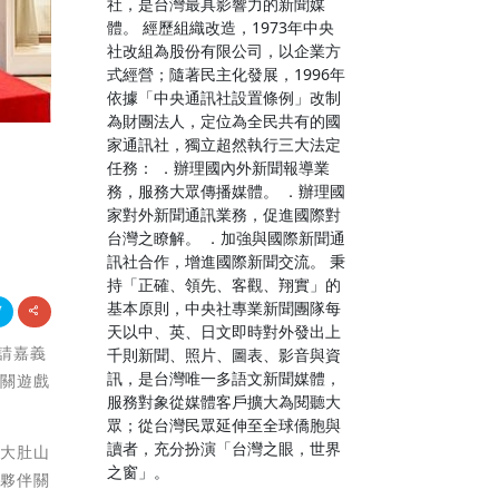
社，是台灣最具影響力的新聞媒
體。 經歷組織改造，1973年中央
社改組為股份有限公司，以企業方
式經營；隨著民主化發展，1996年
依據「中央通訊社設置條例」改制
為財團法人，定位為全民共有的國
家通訊社，獨立超然執行三大法定
任務： ．辦理國內外新聞報導業
務，服務大眾傳播媒體。 ．辦理國
家對外新聞通訊業務，促進國際對
台灣之瞭解。 ．加強與國際新聞通
訊社合作，增進國際新聞交流。 秉
持「正確、領先、客觀、翔實」的
基本原則，中央社專業新聞團隊每
天以中、英、日文即時對外發出上
邀請嘉義
千則新聞、照片、圖表、影音與資
訊，是台灣唯一多語文新聞媒體，
闖關遊戲
服務對象從媒體客戶擴大為閱聽大
眾；從台灣民眾延伸至全球僑胞與
讀者，充分扮演「台灣之眼，世界
、大肚山
之窗」。
立夥伴關