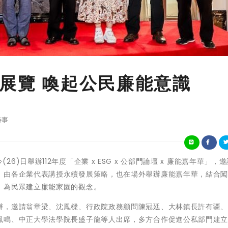
華展覽 喚起公民廉能意識
時事
府今(26)日舉辦112年度「企業 x ESG x 公部門論壇 x 廉能嘉年華」，
，由各企業代表講授永續發展策略，也在場外舉辦廉能嘉年華，結合
，為民眾建立廉能家園的觀念。
辦，邀請翁章梁、沈鳳樑、行政院政務顧問陳冠廷、大林鎮長許有疆
鳳鳴、中正大學法學院長盛子龍等人出席，多方合作促進公私部門建