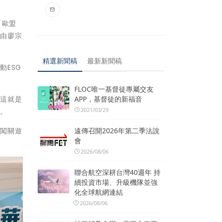
「歐盟
後由廖宗
精選新聞稿
最新新聞稿
ESG
FLOC唯一基督徒專屬交友
APP，基督徒的新福音
，這就是
2021/03/29
好。
遠傳召開2026年第二季法說
謎闖關遊
會
2026/08/06
聯合航空深耕台灣40週年 持
續投資市場、升級機隊並強
化全球航網連結
2026/08/06