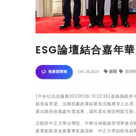
ESG論壇結合嘉年
Oct 26,2023
新聞
新聞
推廣新聞稿
(中央社訊息服務20231026 13:33:36)嘉義縣政
縣長翁章梁、法務部廉政署副署長沈鳳樑等人出席
展出縣府政風處年度成果，讓民眾在展區輕鬆互動
活動與中正大學法學院、中華法律風險管理學會合
產業創新基金會董事長施茂林、中正大學副校長郝