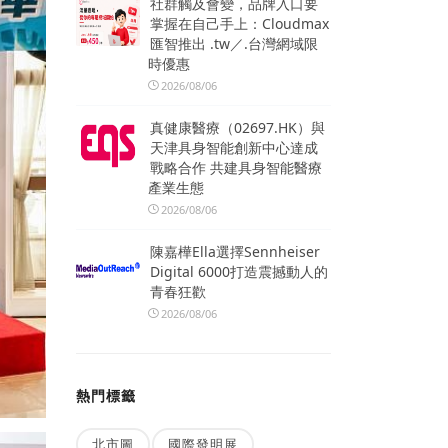
社群觸及會變，品牌入口要
掌握在自己手上：Cloudmax
匯智推出 .tw／.台灣網域限
時優惠
2026/08/06
真健康醫療（02697.HK）與
天津具身智能創新中心達成
戰略合作 共建具身智能醫療
產業生態
2026/08/06
陳嘉樺Ella選擇Sennheiser
Digital 6000打造震撼動人的
青春狂歡
2026/08/06
熱門標籤
北市圖
國際發明展