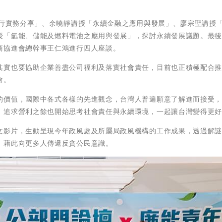
執行實務分享」、余曉靜講授「永續金融之應用與發展」、廖宗聖講授
授「氫能、儲能及燃料電池之應用與發展」，探討永續發展議題。最
商協進會總幹事王仁鴻進行四人座談。
其實也要協助企業善盡公司福利及落實社會責任，目前也正積極配合推動
會。
的價值，國際中各式各樣的先進觀念，台灣人普遍願意了解進而接受
，追求營利之餘也開始思考社會責任與永續環境，一起讓台灣變得更
文影片，生動呈現今年政風處及所屬局政風機構的工作成果，透過解
，藉此向更多人傳遞反貪公民意識。