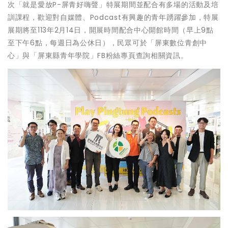
次「就是愛放P-屏青好嗨聲」特展期間並配合有多場的活動及培
訓課程，歡迎對自媒體、Podcast有興趣的青年踴躍參加，特展
展期將至113年2月14日，開展時間配合中心開館時間（早上9點
至下午6點，每週日為公休日），民眾可於「屏東數位青創中
心」與「屏東縣青年學院」FB粉絲專頁查詢相關資訊。