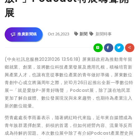
展
Oct 26,2023
新聞
新聞時事
推廣新聞稿
(中央社訊息服務20231026 13:56:18) 屏東縣政府為推動青年留
鄉就業、創業，並將數位科技產業發展及應用扎根，積極培育新
興產業人才，也讓有意從事數位產業的青年做好準備，屏東數位
青創中心成立將滿周年之際，於10月26日起推出全新一季數位特
展—「就是愛放P-屏青好嗨聲 」Podcast展，除了讓在地民眾
更加了解自媒體、數位發展現況與未來趨勢，也期待為產業注入
新的數位能量。
勞青處處長李雨蓁表示，隨著網紅時代來臨，近年來自媒體成為
青年族群選擇創業、斜槓的首選，但如何經營內容、流量等反而
成為待解的習題。本次數位展中除了有介紹Podcast產業歷史與