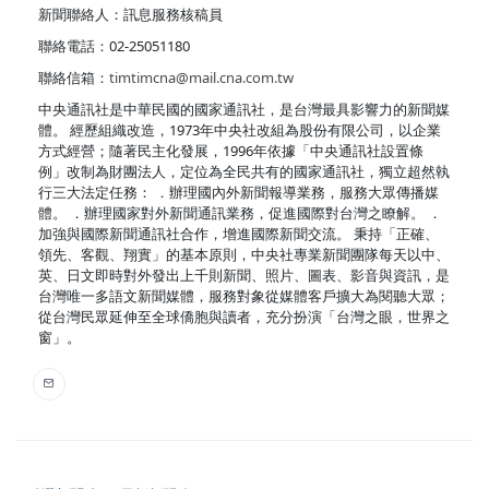
新聞聯絡人：訊息服務核稿員
聯絡電話：02-25051180
聯絡信箱：
timtimcna@mail.cna.com.tw
中央通訊社是中華民國的國家通訊社，是台灣最具影響力的新聞媒
體。 經歷組織改造，1973年中央社改組為股份有限公司，以企業
方式經營；隨著民主化發展，1996年依據「中央通訊社設置條
例」改制為財團法人，定位為全民共有的國家通訊社，獨立超然執
行三大法定任務： ．辦理國內外新聞報導業務，服務大眾傳播媒
體。 ．辦理國家對外新聞通訊業務，促進國際對台灣之瞭解。 ．
加強與國際新聞通訊社合作，增進國際新聞交流。 秉持「正確、
領先、客觀、翔實」的基本原則，中央社專業新聞團隊每天以中、
英、日文即時對外發出上千則新聞、照片、圖表、影音與資訊，是
台灣唯一多語文新聞媒體，服務對象從媒體客戶擴大為閱聽大眾；
從台灣民眾延伸至全球僑胞與讀者，充分扮演「台灣之眼，世界之
窗」。