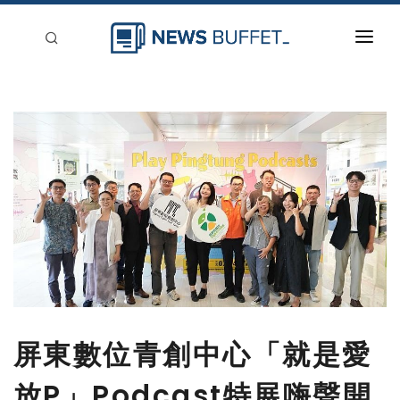
回到首頁
新聞稿分類
登入
刊登
屏東數位青創中心「就是愛
放P」Podcast特展嗨聲開