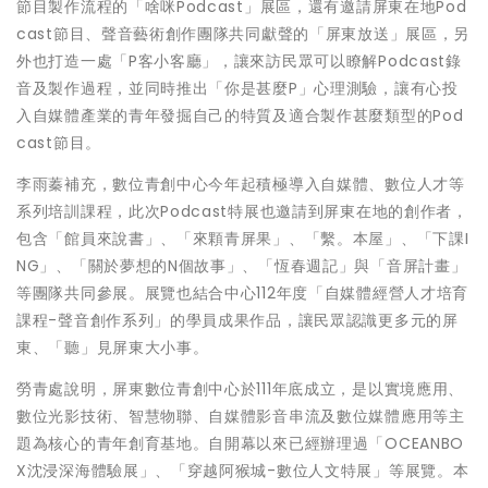
節目製作流程的「啥咪Podcast」展區，還有邀請屏東在地Pod
cast節目、聲音藝術創作團隊共同獻聲的「屏東放送」展區，另
外也打造一處「P客小客廳」，讓來訪民眾可以瞭解Podcast錄
音及製作過程，並同時推出「你是甚麼P」心理測驗，讓有心投
入自媒體產業的青年發掘自己的特質及適合製作甚麼類型的Pod
cast節目。
李雨蓁補充，數位青創中心今年起積極導入自媒體、數位人才等
系列培訓課程，此次Podcast特展也邀請到屏東在地的創作者，
包含「館員來說書」、「來顆青屏果」、「繫。本屋」、「下課I
NG」、「關於夢想的N個故事」、「恆春週記」與「音屏計畫」
等團隊共同參展。展覽也結合中心112年度「自媒體經營人才培育
課程-聲音創作系列」的學員成果作品，讓民眾認識更多元的屏
東、「聽」見屏東大小事。
勞青處說明，屏東數位青創中心於111年底成立，是以實境應用、
數位光影技術、智慧物聯、自媒體影音串流及數位媒體應用等主
題為核心的青年創育基地。自開幕以來已經辦理過「OCEANBO
X沈浸深海體驗展」、「穿越阿猴城-數位人文特展」等展覽。本