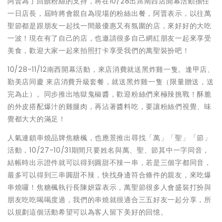
阿晋為了回饋粉絲的支持，將在10/28出席南西店開幕活動擔任
一日店長，屆時將會親自為現場的粉絲出餐，阿晋表示，以往萬
聖節都是跟朋友一起找一間最優惠又有氛圍的店，來好好的大吃
一波！現在有了自己的店，也邀請很多自己網紅朋友一起來享受
美食，歡迎大家一起來拍照打卡享受我們的萬聖裝扮吧！
10/28-11/12南西開幕活動，來店消費就送黑炸雞一隻。逢甲店、
勤美店同慶 來店消費升級套餐，就送黑炸雞一隻（限量贈送，送
完為止）。同步推出地獄鬼椒醬，歡迎粉絲們來極辣挑戰！酥脆
的外皮搭配爆汁的雞腿肉，再沾著醬料吃，要讓粉絲們視覺、味
覺都大大的滿足！
人氣連鎖串燒品牌焦糖楓，也應景推出尋找「萬」「聖」「節」
活動，10/27-10/31期間只要姓名與萬、聖、節其中一字同音，
結帳時出示證件就可以得到圓甜不辣一串，若是三個字都同音，
最多可以得到三串圓甜不辣，快找身邊符合條件的親友，來吃爆
串燒囉！焦糖楓執行長陳妍霖表示，萬聖節很多人會盛裝打扮與
朋友吃吃喝喝度過，我們的串燒就很適合三五好友一起分享，所
以規劃這個活動希望可以為客人留下美好的回憶。