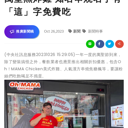
「這」字免費吃
Oct 26,2023
新聞
新聞時事
推廣新聞稿
(中央社訊息服務20231026 15:29:05)一年一度的萬聖節到來，
除了變裝搞怪之外，餐飲業者也應景推出相關折扣優惠，包含O
h！MAMA Chicken美式炸雞、人氣漢方串燒焦糖楓等，要讓粉
絲們吃飽喝足不搗蛋。