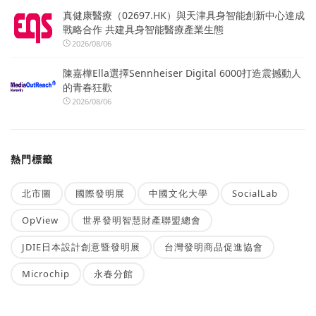
真健康醫療（02697.HK）與天津具身智能創新中心達成
戰略合作 共建具身智能醫療產業生態
2026/08/06
陳嘉樺Ella選擇Sennheiser Digital 6000打造震撼動人
的青春狂歡
2026/08/06
熱門標籤
北市圖
國際發明展
中國文化大學
SocialLab
OpView
世界發明智慧財產聯盟總會
JDIE日本設計創意暨發明展
台灣發明商品促進協會
Microchip
永春分館