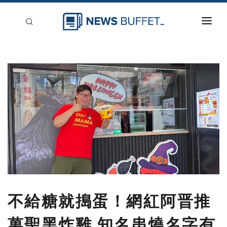
回到首頁
新聞稿分類
登入
刊登
不給糖就搗蛋！網紅阿晋推
萬聖黑炸雞 知名串燒名字有