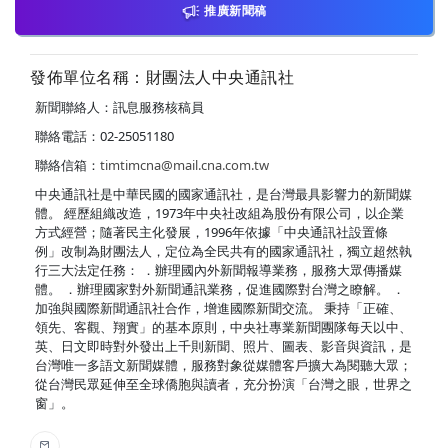
推廣新聞稿
發佈單位名稱：財團法人中央通訊社
新聞聯絡人：訊息服務核稿員
聯絡電話：02-25051180
聯絡信箱：
timtimcna@mail.cna.com.tw
中央通訊社是中華民國的國家通訊社，是台灣最具影響力的新聞媒
體。 經歷組織改造，1973年中央社改組為股份有限公司，以企業
方式經營；隨著民主化發展，1996年依據「中央通訊社設置條
例」改制為財團法人，定位為全民共有的國家通訊社，獨立超然執
行三大法定任務： ．辦理國內外新聞報導業務，服務大眾傳播媒
體。 ．辦理國家對外新聞通訊業務，促進國際對台灣之瞭解。 ．
加強與國際新聞通訊社合作，增進國際新聞交流。 秉持「正確、
領先、客觀、翔實」的基本原則，中央社專業新聞團隊每天以中、
英、日文即時對外發出上千則新聞、照片、圖表、影音與資訊，是
台灣唯一多語文新聞媒體，服務對象從媒體客戶擴大為閱聽大眾；
從台灣民眾延伸至全球僑胞與讀者，充分扮演「台灣之眼，世界之
窗」。