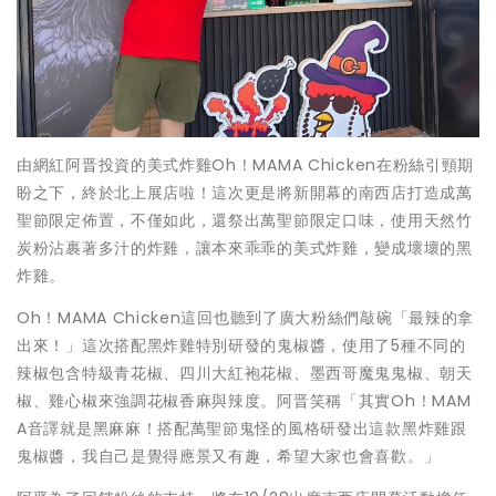
由網紅阿晋投資的美式炸雞Oh！MAMA Chicken在粉絲引頸期
盼之下，終於北上展店啦！這次更是將新開幕的南西店打造成萬
聖節限定佈置，不僅如此，還祭出萬聖節限定口味，使用天然竹
炭粉沾裹著多汁的炸雞，讓本來乖乖的美式炸雞，變成壞壞的黑
炸雞。
Oh！MAMA Chicken這回也聽到了廣大粉絲們敲碗「最辣的拿
出來！」這次搭配黑炸雞特別研發的鬼椒醬，使用了5種不同的
辣椒包含特級青花椒、四川大紅袍花椒、墨西哥魔鬼鬼椒、朝天
椒、雞心椒來強調花椒香麻與辣度。阿晋笑稱「其實Oh！MAM
A音譯就是黑麻麻！搭配萬聖節鬼怪的風格研發出這款黑炸雞跟
鬼椒醬，我自己是覺得應景又有趣，希望大家也會喜歡。」