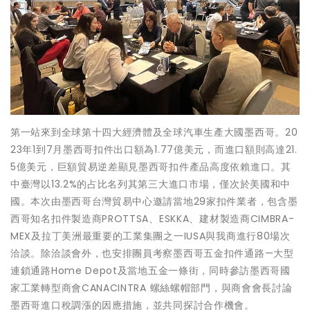
第一站來到全球第十四大經濟體及全球汽車生產大國墨西哥。20
23年1到7月墨西哥扣件出口額為1.77億美元，而進口額則高達21.
5億美元，巨額貿易逆差顯見墨西哥扣件產品高度依賴進口。其
中臺灣以13.2%的占比名列其第三大進口市場，僅次於美國和中
國。本次由墨西哥台灣貿易中心邀請當地29家扣件業者，包含墨
西哥知名扣件製造商PROTTSA、ESKKA、建材製造商CIMBRA-
MEX及拉丁美洲最重要的工業集團之一IUSA與我商進行80場次
洽談。除洽談會外，也安排團員考察墨西哥五金扣件通路—大型
連鎖通路Home Depot及當地五金一條街，同時參訪墨西哥國
家工業轉型商會CANACINTRA 螺絲螺帽部門，與商會會長討論
墨西哥進口稅調漲的因應措施，並共同探討合作機會。