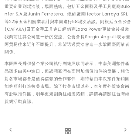
重要企業到場洽談，場面熱絡。包括五金園藝及手工具廠商Bulo
nfer S.A.及Junin Ferretera、螺絲廠商Hector Larraya SRL
等22家五金相關業者計與本團進行58場次洽談。阿根廷五金公會
(CAFARA)及五金手工具進口經銷商Extra Power更於會後盛邀
我商前往其公司進一步的交流。公會會長Sergio Angiulli表示臺
阿貿易往來近年不斷提升，希望透過貿洽會進一步鞏固臺阿業者
關係。
本團團長舜倡發企業公司執行副總吳耿同表示，中南美洲扣件產
品雖多由美中進口，但憑藉臺灣在高附加價值扣件的發展，相信
對各市場都會是值得信賴的合作夥伴，期待藉由本次扣件拓銷團
能夠順利打進拉美市場。除了拉美市場以外，本年度外貿協會尚
有赴歐扣件團，明年更規劃前往紐澳拓銷，詳情再請關注台灣經
貿網活動資訊。