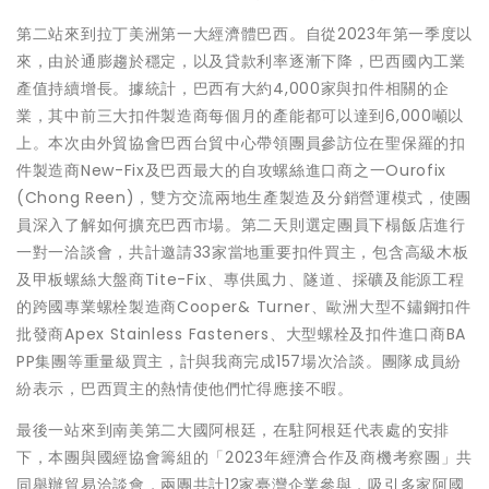
第二站來到拉丁美洲第一大經濟體巴西。自從2023年第一季度以
來，由於通膨趨於穩定，以及貸款利率逐漸下降，巴西國內工業
產值持續增長。據統計，巴西有大約4,000家與扣件相關的企
業，其中前三大扣件製造商每個月的產能都可以達到6,000噸以
上。本次由外貿協會巴西台貿中心帶領團員參訪位在聖保羅的扣
件製造商New-Fix及巴西最大的自攻螺絲進口商之一Ourofix
(Chong Reen)，雙方交流兩地生產製造及分銷營運模式，使團
員深入了解如何擴充巴西市場。第二天則選定團員下榻飯店進行
一對一洽談會，共計邀請33家當地重要扣件買主，包含高級木板
及甲板螺絲大盤商Tite-Fix、專供風力、隧道、採礦及能源工程
的跨國專業螺栓製造商Cooper& Turner、歐洲大型不鏽鋼扣件
批發商Apex Stainless Fasteners、大型螺栓及扣件進口商BA
PP集團等重量級買主，計與我商完成157場次洽談。團隊成員紛
紛表示，巴西買主的熱情使他們忙得應接不暇。
最後一站來到南美第二大國阿根廷，在駐阿根廷代表處的安排
下，本團與國經協會籌組的「2023年經濟合作及商機考察團」共
同舉辦貿易洽談會，兩團共計12家臺灣企業參與，吸引多家阿國