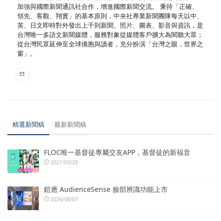
加強與國際新聞通訊社合作，增進國際新聞交流。 秉持「正確、
領先、客觀、翔實」的基本原則，中央社專業新聞團隊每天以中、
英、日文即時對外發出上千則新聞、照片、圖表、影音與資訊，是
台灣唯一多語文新聞媒體，服務對象從媒體客戶擴大為閱聽大眾；
從台灣民眾延伸至全球僑胞與讀者，充分扮演「台灣之眼，世界之
窗」。
精選新聞稿
最新新聞稿
FLOC唯一基督徒專屬交友APP，基督徒的新福音
2021/03/29
鎧應 AudienceSense 臉部辨識功能上市
2026/08/07