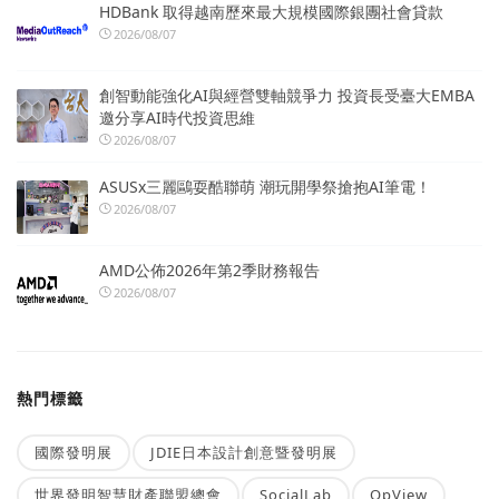
HDBank 取得越南歷來最大規模國際銀團社會貸款
2026/08/07
創智動能強化AI與經營雙軸競爭力 投資長受臺大EMBA
邀分享AI時代投資思維
2026/08/07
ASUSx三麗鷗耍酷聯萌 潮玩開學祭搶抱AI筆電！
2026/08/07
AMD公佈2026年第2季財務報告
2026/08/07
熱門標籤
國際發明展
JDIE日本設計創意暨發明展
世界發明智慧財產聯盟總會
SocialLab
OpView