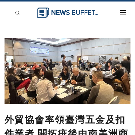
回到首頁
新聞稿分類
登入
刊登
外貿協會率領臺灣五金及扣
件業者 開拓疫後中南美洲商