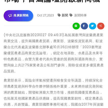
Oct 27,2023
新聞
新聞時事
推廣新聞稿
(中央社訊息服務20231027 09:46:31)為拓展臺灣與波蘭農產業
商業交流，提升兩國農產貿易，農業部、波蘭投資貿易局、駐波
蘭台北代表處及波蘭臺北辦事處10月26日特辦理「2023臺灣波
蘭優質農產品商業交流論壇」，鎖定在地茶飲、水產品及水果等
特色農產品，由雙方業者代表向受邀的貿易商與通路商推介。實
體與線上共計75家業者及公私部門參與，期盼促成更多優質農產
品貿易。
農業部表示，面臨全球氣候變遷與糧食安全等議題，持續深化全
球農產貿易與科學合作夥伴關係格外重要，未來將持續完善與歐
洲的農業鏈結，開發歐洲龐大潛力市場，推銷我國優質農產品，
也拓展其他國家農產品供應鏈，提高我國農業韌性，穩定農產品
供應，共創雙贏。農業部國際事務司補充，我國自2017年與波蘭