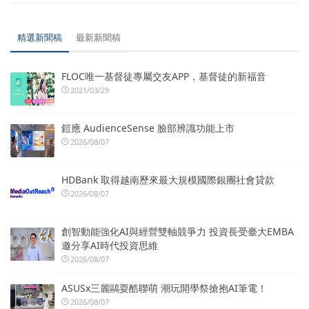
精選新聞稿
最新新聞稿
FLOC唯一基督徒專屬交友APP，基督徒的新福音
2021/03/29
鎧應 AudienceSense 臉部辨識功能上市
2026/08/07
HDBank 取得越南歷來最大規模國際銀團社會貸款
2026/08/07
創智動能強化AI與經營雙軸競爭力 投資長受臺大EMBA
邀分享AI時代投資思維
2026/08/07
ASUSx三麗鷗耍酷聯萌 潮玩開學祭搶抱AI筆電！
2026/08/07