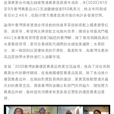
簽署農業合作備忘錄後雙邊農產貿易逐年成長，本(2023)年1月
至9月臺灣農產品出口至波蘭總值達550萬美元，較去年同期成
長百分之46.6，也顯示雙方農產貿易市場仍有許多發展空間。
論壇中臺灣業者透過全球首創的快速萃茶技術搭配上國產蜜香紅
茶、酒茶等，希望再次將茶飲文化推向世界；獲得全球最高門檻
ASC(水產養殖管理委員會)驗證的臺灣鯛，除了展現我國負責任
水產養殖管理，更符合養殖取代捕撈的永續漁業趨勢；水果部
分，第一階段則以質優味美的芒果乾、鳳梨乾等，為臺灣生產的
高品質熱帶水果快速打入波蘭市場。
首屆「2023臺灣波蘭優質農產品商業交流論壇」係為了深化長期
農業合作的夥伴關係，促進兩國優質農產品貿易。除了各自推介
優質農產品外，也藉由對應貿易商的邀請，更實質推動雙邊共贏
共好的農業交流。透過臺灣與波蘭公私部門共同協力，開拓雙方
農產品外銷，最終提供消費者有更多樣且豐富的優質農產品選
擇。