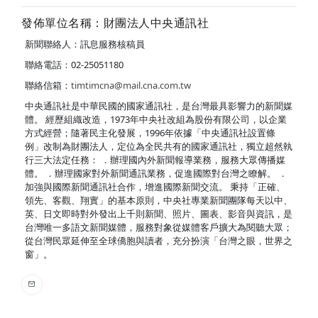
發佈單位名稱：財團法人中央通訊社
新聞聯絡人：訊息服務核稿員
聯絡電話：02-25051180
聯絡信箱：
timtimcna@mail.cna.com.tw
中央通訊社是中華民國的國家通訊社，是台灣最具影響力的新聞媒
體。 經歷組織改造，1973年中央社改組為股份有限公司，以企業
方式經營；隨著民主化發展，1996年依據「中央通訊社設置條
例」改制為財團法人，定位為全民共有的國家通訊社，獨立超然執
行三大法定任務： ．辦理國內外新聞報導業務，服務大眾傳播媒
體。 ．辦理國家對外新聞通訊業務，促進國際對台灣之瞭解。 ．
加強與國際新聞通訊社合作，增進國際新聞交流。 秉持「正確、
領先、客觀、翔實」的基本原則，中央社專業新聞團隊每天以中、
英、日文即時對外發出上千則新聞、照片、圖表、影音與資訊，是
台灣唯一多語文新聞媒體，服務對象從媒體客戶擴大為閱聽大眾；
從台灣民眾延伸至全球僑胞與讀者，充分扮演「台灣之眼，世界之
窗」。