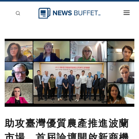
回到首頁
新聞稿分類
登入
刊登
助攻臺灣優質農產推進波蘭
市場，首屆論壇開啟新商機