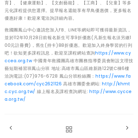
育】、【健康運動】、【文創藝能】、【工商】、【兒童】等多
元化課程提供您選擇。提早報名還能享有早鳥優惠價，更多報名
優惠好康！歡迎來電洽詢詳細內容。
救國團鳳山中心邀請您加入FB、LINE等網站即可獲得最新資訊，
並於112年10月28日前報名新生可享9折優惠(凡新生報名須另繳1
00元註冊費)，舊生(持卡)88折優惠。歡迎加入終身學習的行列
吧！欲知更多課程訊息，歡迎至課程網站查詢
https://www.cy
ccea.org.tw
中國青年救國團高雄市團務指導委員會附設文理技
藝短期補習班鳳山分班 地址:高雄市鳳山區維新路122號C棟6樓
洽詢電話:(07)976-6728 鳳山分班粉絲團：
https://www.fa
cebook.com/cyc2621126
高雄市團委會網站:
http://khmt
c.cyc.org.tw/
線上報名及課程查詢網址:
http://www.cycce
a.org.tw/