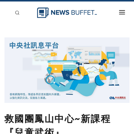
回到首頁
新聞稿分類
登入
刊登
救國團鳳山中心~新課程
『兒童武術』