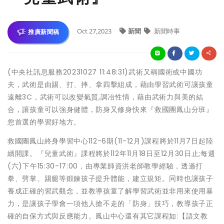
Oct 27,2023
新聞
新聞時事
推廣新聞稿
(中央社訊息服務20231027 11:48:31)武術又稱國術或中國功
夫，武術是由踢、打、摔、拿四擊組成，藉由學習武術可讓孩童
遠離3C，武術可以改變氣質,調冶性情，藉由武術力與美的結
合，讓孩童可以強身健體，防身又修身快來『救國團鳳山分班』
您首選的學習好地方。
救國團鳳山終身學習中心112-6期(11-12月)課程將於11月7日起陸
續開課。『兒童武術』課程將於112年11月18日至12月30日止;每週
(六)下午15:30-17:00，由專業師資洪老師教學經驗，透過打
拳、劈掌、踢腿等鍛鍊孩子提升體能，建立規矩。同時也讓孩子
養成正確的習武觀念，並教導孩童了解學習武術並非用來使用暴
力，是讓孩子學會一項他人搶不走的「防身」技巧，教導孩子正
確的自保方式與反應能力。鳳山中心還有其它課程如:【語文教