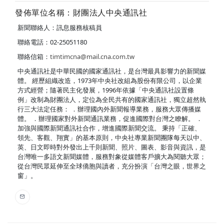
發佈單位名稱：財團法人中央通訊社
新聞聯絡人：訊息服務核稿員
聯絡電話：02-25051180
聯絡信箱：
timtimcna@mail.cna.com.tw
中央通訊社是中華民國的國家通訊社，是台灣最具影響力的新聞媒
體。 經歷組織改造，1973年中央社改組為股份有限公司，以企業
方式經營；隨著民主化發展，1996年依據「中央通訊社設置條
例」改制為財團法人，定位為全民共有的國家通訊社，獨立超然執
行三大法定任務： ．辦理國內外新聞報導業務，服務大眾傳播媒
體。 ．辦理國家對外新聞通訊業務，促進國際對台灣之瞭解。 ．
加強與國際新聞通訊社合作，增進國際新聞交流。 秉持「正確、
領先、客觀、翔實」的基本原則，中央社專業新聞團隊每天以中、
英、日文即時對外發出上千則新聞、照片、圖表、影音與資訊，是
台灣唯一多語文新聞媒體，服務對象從媒體客戶擴大為閱聽大眾；
從台灣民眾延伸至全球僑胞與讀者，充分扮演「台灣之眼，世界之
窗」。