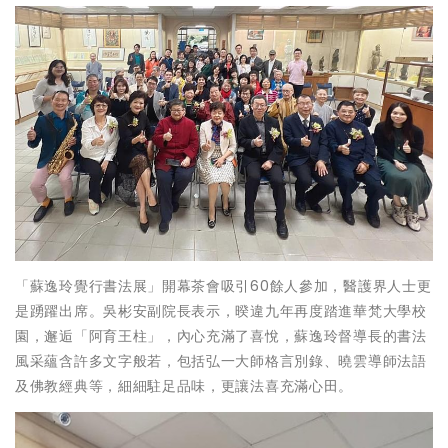
「蘇逸玲覺行書法展」開幕茶會吸引60餘人參加，醫護界人士更
是踴躍出席。吳彬安副院長表示，暌違九年再度踏進華梵大學校
園，邂逅「阿育王柱」，內心充滿了喜悅，蘇逸玲督導長的書法
風采蘊含許多文字般若，包括弘一大師格言別錄、曉雲導師法語
及佛教經典等，細細駐足品味，更讓法喜充滿心田。