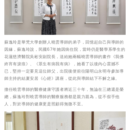
蘇逸玲是華梵大學創辦人曉雲導師的弟子，回憶起自己與導師的
因緣，蘇逸玲說，民國67年她因病住院，當時仍是醫學系學生的
花蓮慈濟醫院吳彬安副院長，送給她兩幅曉雲導師的畫作《我佛
終宵有淚痕》、《眾生有病我有病》，她看了以後內心震撼不
已，堅持一定要見這位師父，出院後便前往陽明山永明寺參加導
師主持的結夏安居《心經》講座，從此與導師結下不解之緣。
擔任曉雲導師的醫療健康守護者將近三十年，無論在三總還是榮
總，蘇逸玲對曉雲導師的醫療服務都是親力親為，從不假手他
人，對於導師的健康更是照顧得無微不至。