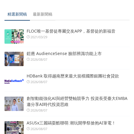
精選新聞稿
最新新聞稿
FLOC唯一基督徒專屬交友APP，基督徒的新福音
2021/03/29
鎧應 AudienceSense 臉部辨識功能上市
2026/08/07
HDBank 取得越南歷來最大規模國際銀團社會貸款
2026/08/07
創智動能強化AI與經營雙軸競爭力 投資長受臺大EMBA
邀分享AI時代投資思維
2026/08/07
ASUSx三麗鷗耍酷聯萌 潮玩開學祭搶抱AI筆電！
2026/08/07