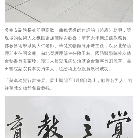
吳彬安副院長並即興高歌一曲曉雲導師作詞的《䁱霧》助興，讓
現場的藝術人文氛圍更加濃厚與歡喜；華梵大學簡江儒教務長、
佛教藝術學系吳大仁老師、華梵文物館陳娟珠主任，以及北榮護
理部主任明金蓮、前北榮護理部主任陳玉枝、國防醫學院校友總
會秘書長夏菊玲、護理人員愛滋病防治基金會董事長劉麗芳、書
田醫院副院長李文貞等人，也紛紛上台祝賀展出成功。
「蘇逸玲覺行書法展」展出期間至11月8日為止，歡迎各界人士前
往華梵文物館免費參觀。