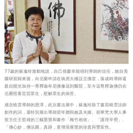
77歲的蘇逸玲激動地說，自己很慶幸能得到導師的信任，她自美
國研習歸來後，向北榮申請在病房大樓設立佛堂，落成時導師還
親自開光加持一尊釋迦牟尼佛像送到醫院，至今這尊釋迦佛仍在
北榮照看芸芸眾生，慰解眾生的病苦。
感念曉雲導師的恩澤，此次書法展中，蘇逸玲除了書寫曉雲法師
創作的詞，還特別展出導師當年贈與她及夫婿、前華梵大學人事
室主任王哲雄的三幅墨寶和畫作「梅竹相依」、「護理辛勞」、
「佛心妙，佛法圓」真跡，更增添展覽的珍貴與豐富性。