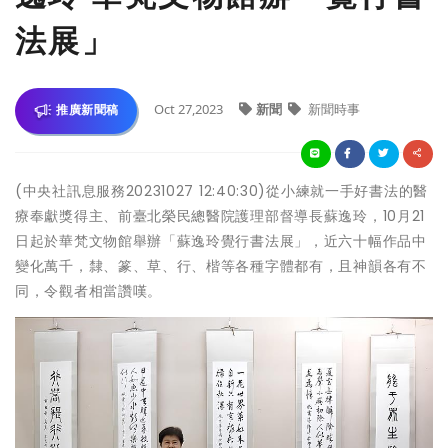
法展」
Oct 27,2023
新聞
新聞時事
推廣新聞稿
(中央社訊息服務20231027 12:40:30)從小練就一手好書法的醫
療奉獻獎得主、前臺北榮民總醫院護理部督導長蘇逸玲，10月21
日起於華梵文物館舉辦「蘇逸玲覺行書法展」，近六十幅作品中
變化萬千，隸、篆、草、行、楷等各種字體都有，且神韻各有不
同，令觀者相當讚嘆。