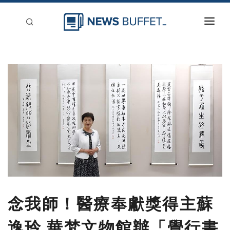
回到首頁
新聞稿分類
登入
刊登
念我師！醫療奉獻獎得主蘇
逸玲 華梵文物館辦「覺行書