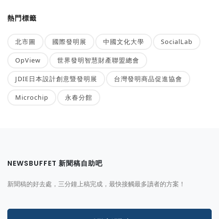
熱門標籤
北市圖
國際發明展
中國文化大學
SocialLab
OpView
世界發明智慧財產聯盟總會
JDIE日本設計創意暨發明展
台灣發明商品促進協會
Microchip
永春分館
NEWSBUFFET 新聞稿自助吧
新聞稿的好去處，三分鐘上稿完成，最快接觸最多讀者的方案！