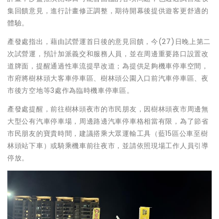
集回饋意見，進行計畫修正調整，期待開幕後提供遊客更舒適的
體驗。
產發處指出，藉由試營運首日後的意見回饋，今(27)日晚上第二
次試營運，預計加派義交和服務人員，並在周邊重要路口設置改
道牌面，提醒通過性車流提早改道；為提供足夠機車停車空間，
市府將樹林頭大客車停車區、樹林頭公園入口前汽車停車區、夜
市後方空地等3處作為臨時機車停車區。
產發處提醒，前往樹林頭夜市的市民朋友，因樹林頭夜市周邊無
大型公有汽車停車場，周邊路邊汽車停車格相當有限，為了節省
市民朋友的寶貴時間，建議搭乘大眾運輸工具（藍15區公車至樹
林頭站下車）或騎乘機車前往夜市，並請依照現場工作人員引導
停放。