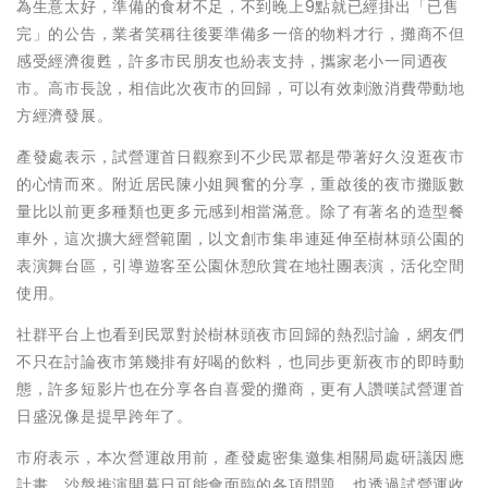
為生意太好，準備的食材不足，不到晚上9點就已經掛出「已售
完」的公告，業者笑稱往後要準備多一倍的物料才行，攤商不但
感受經濟復甦，許多市民朋友也紛表支持，攜家老小一同迺夜
市。高市長說，相信此次夜市的回歸，可以有效刺激消費帶動地
方經濟發展。
產發處表示，試營運首日觀察到不少民眾都是帶著好久沒逛夜市
的心情而來。附近居民陳小姐興奮的分享，重啟後的夜市攤販數
量比以前更多種類也更多元感到相當滿意。除了有著名的造型餐
車外，這次擴大經營範圍，以文創市集串連延伸至樹林頭公園的
表演舞台區，引導遊客至公園休憩欣賞在地社團表演，活化空間
使用。
社群平台上也看到民眾對於樹林頭夜市回歸的熱烈討論，網友們
不只在討論夜市第幾排有好喝的飲料，也同步更新夜市的即時動
態，許多短影片也在分享各自喜愛的攤商，更有人讚嘆試營運首
日盛況像是提早跨年了。
市府表示，本次營運啟用前，產發處密集邀集相關局處研議因應
計畫，沙盤推演開幕日可能會面臨的各項問題，也透過試營運收