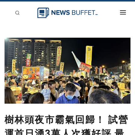
回到首頁
新聞稿分類
登入
刊登
樹林頭夜市霸氣回歸！ 試營
運首日湧3萬人次獲好評 最