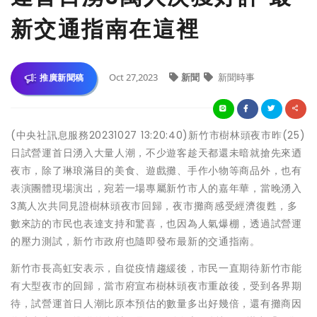
新交通指南在這裡
Oct 27,2023
新聞
新聞時事
推廣新聞稿
(中央社訊息服務20231027 13:20:40)新竹市樹林頭夜市昨(25)
日試營運首日湧入大量人潮，不少遊客趁天都還未暗就搶先來迺
夜市，除了琳琅滿目的美食、遊戲攤、手作小物等商品外，也有
表演團體現場演出，宛若一場專屬新竹市人的嘉年華，當晚湧入
3萬人次共同見證樹林頭夜市回歸，夜市攤商感受經濟復甦，多
數來訪的市民也表達支持和驚喜，也因為人氣爆棚，透過試營運
的壓力測試，新竹市政府也隨即發布最新的交通指南。
新竹市長高虹安表示，自從疫情趨緩後，市民一直期待新竹市能
有大型夜市的回歸，當市府宣布樹林頭夜市重啟後，受到各界期
待，試營運首日人潮比原本預估的數量多出好幾倍，還有攤商因