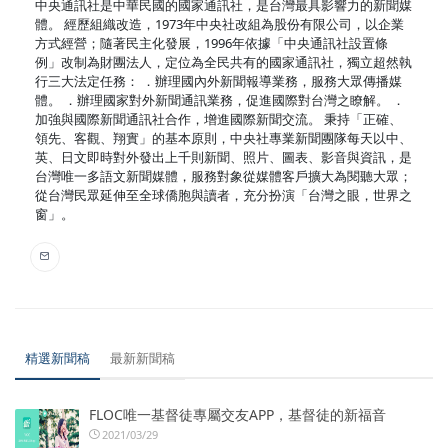
中央通訊社是中華民國的國家通訊社，是台灣最具影響力的新聞媒
體。 經歷組織改造，1973年中央社改組為股份有限公司，以企業
方式經營；隨著民主化發展，1996年依據「中央通訊社設置條
例」改制為財團法人，定位為全民共有的國家通訊社，獨立超然執
行三大法定任務： ．辦理國內外新聞報導業務，服務大眾傳播媒
體。 ．辦理國家對外新聞通訊業務，促進國際對台灣之瞭解。 ．
加強與國際新聞通訊社合作，增進國際新聞交流。 秉持「正確、
領先、客觀、翔實」的基本原則，中央社專業新聞團隊每天以中、
英、日文即時對外發出上千則新聞、照片、圖表、影音與資訊，是
台灣唯一多語文新聞媒體，服務對象從媒體客戶擴大為閱聽大眾；
從台灣民眾延伸至全球僑胞與讀者，充分扮演「台灣之眼，世界之
窗」。
精選新聞稿
最新新聞稿
FLOC唯一基督徒專屬交友APP，基督徒的新福音
2021/03/29