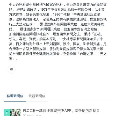
中央通訊社是中華民國的國家通訊社，是台灣最具影響力的新聞媒
體。 經歷組織改造，1973年中央社改組為股份有限公司，以企業
方式經營；隨著民主化發展，1996年依據「中央通訊社設置條
例」改制為財團法人，定位為全民共有的國家通訊社，獨立超然執
行三大法定任務： ．辦理國內外新聞報導業務，服務大眾傳播媒
體。 ．辦理國家對外新聞通訊業務，促進國際對台灣之瞭解。 ．
加強與國際新聞通訊社合作，增進國際新聞交流。 秉持「正確、
領先、客觀、翔實」的基本原則，中央社專業新聞團隊每天以中、
英、日文即時對外發出上千則新聞、照片、圖表、影音與資訊，是
台灣唯一多語文新聞媒體，服務對象從媒體客戶擴大為閱聽大眾；
從台灣民眾延伸至全球僑胞與讀者，充分扮演「台灣之眼，世界之
窗」。
精選新聞稿
最新新聞稿
FLOC唯一基督徒專屬交友APP，基督徒的新福音
2021/03/29