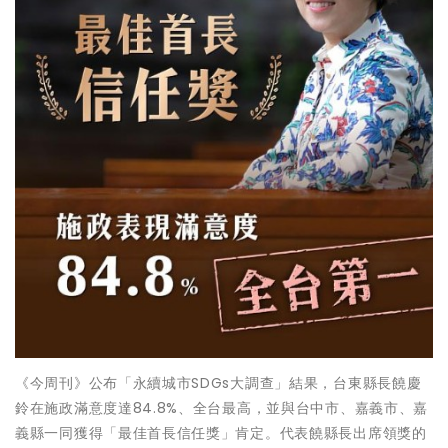
《今周刊》公布「永續城市SDGs大調查」結果，台東縣長饒慶
鈴在施政滿意度達84.8%、全台最高，並與台中市、嘉義市、嘉
義縣一同獲得「最佳首長信任獎」肯定。代表饒縣長出席領獎的