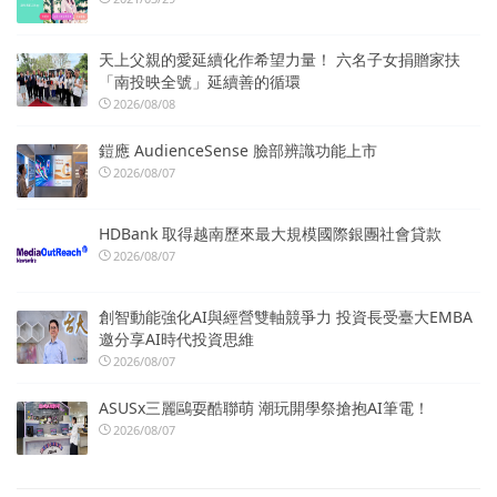
天上父親的愛延續化作希望力量！ 六名子女捐贈家扶
「南投映全號」延續善的循環
2026/08/08
鎧應 AudienceSense 臉部辨識功能上市
2026/08/07
HDBank 取得越南歷來最大規模國際銀團社會貸款
2026/08/07
創智動能強化AI與經營雙軸競爭力 投資長受臺大EMBA
邀分享AI時代投資思維
2026/08/07
ASUSx三麗鷗耍酷聯萌 潮玩開學祭搶抱AI筆電！
2026/08/07