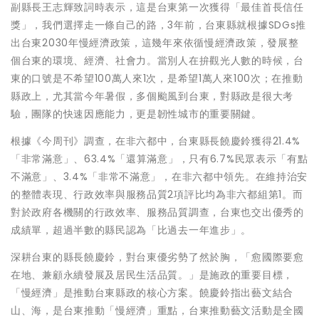
副縣長王志輝致詞時表示，這是台東第一次獲得「最佳首長信任
獎」，我們選擇走一條自己的路，3年前，台東縣就根據SDGs推
出台東2030年慢經濟政策，這幾年來依循慢經濟政策，發展整
個台東的環境、經濟、社會力。當別人在拚觀光人數的時候，台
東的口號是不希望100萬人來1次，是希望1萬人來100次；在推動
縣政上，尤其當今年暑假，多個颱風到台東，對縣政是很大考
驗，團隊的快速因應能力，更是韌性城市的重要關鍵。
根據《今周刊》調查，在非六都中，台東縣長饒慶鈴獲得21.4%
「非常滿意」、63.4%「還算滿意」，只有6.7%民眾表示「有點
不滿意」、3.4%「非常不滿意」，在非六都中領先。在維持治安
的整體表現、行政效率與服務品質2項評比均為非六都組第1。而
對於政府各機關的行政效率、服務品質調查，台東也交出優秀的
成績單，超過半數的縣民認為「比過去一年進步」。
深耕台東的縣長饒慶鈴，對台東優劣勢了然於胸，「愈國際要愈
在地、兼顧永續發展及居民生活品質。」是施政的重要目標，
「慢經濟」是推動台東縣政的核心方案。饒慶鈴指出藝文結合
山、海，是台東推動「慢經濟」重點，台東推動藝文活動是全國