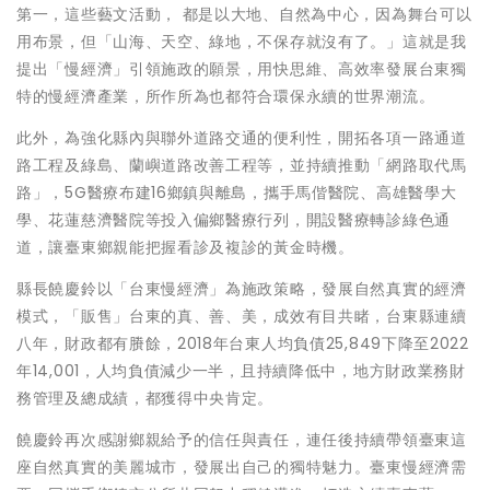
第一，這些藝文活動， 都是以大地、自然為中心，因為舞台可以
用布景，但「山海、天空、綠地，不保存就沒有了。」這就是我
提出「慢經濟」引領施政的願景，用快思維、高效率發展台東獨
特的慢經濟產業，所作所為也都符合環保永續的世界潮流。
此外，為強化縣內與聯外道路交通的便利性，開拓各項一路通道
路工程及綠島、蘭嶼道路改善工程等，並持續推動「網路取代馬
路」，5G醫療布建16鄉鎮與離島，攜手馬偕醫院、高雄醫學大
學、花蓮慈濟醫院等投入偏鄉醫療行列，開設醫療轉診綠色通
道，讓臺東鄉親能把握看診及複診的黃金時機。
縣長饒慶鈴以「台東慢經濟」為施政策略，發展自然真實的經濟
模式，「販售」台東的真、善、美，成效有目共睹，台東縣連續
八年，財政都有賸餘，2018年台東人均負債25,849下降至2022
年14,001，人均負債減少一半，且持續降低中，地方財政業務財
務管理及總成績，都獲得中央肯定。
饒慶鈴再次感謝鄉親給予的信任與責任，連任後持續帶領臺東這
座自然真實的美麗城市，發展出自己的獨特魅力。臺東慢經濟需