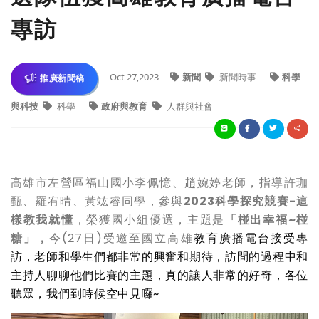
專訪
Oct 27,2023
新聞
新聞時事
科學
推廣新聞稿
與科技
科學
政府與教育
人群與社會
高雄市左營區福山國小李佩憶、趙婉婷老師，指導許珈
甄、羅宥晴、黃竑睿同學，參與
2023
科學探究競賽
-
這
樣教我就懂
，榮獲國小組優選，主題是
「椪出幸福
~
椪
糖」，
今(27日)受邀至國立高雄
教育廣播電台接受專
訪，老師和學生們都非常的興奮和期待，訪問的過程中和
主持人聊聊他們比賽的主題，真的讓人非常的好奇，各位
聽眾，我們到時候空中見囉
~