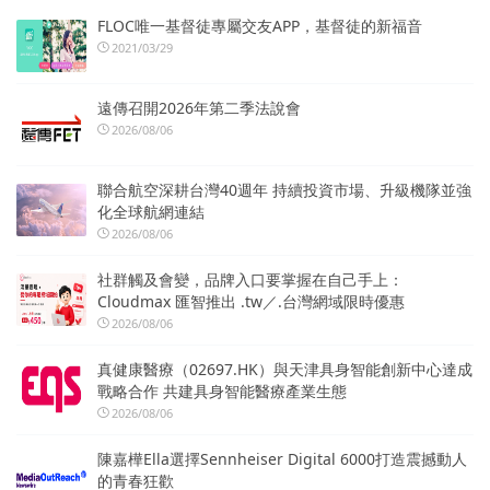
FLOC唯一基督徒專屬交友APP，基督徒的新福音
2021/03/29
遠傳召開2026年第二季法說會
2026/08/06
聯合航空深耕台灣40週年 持續投資市場、升級機隊並強
化全球航網連結
2026/08/06
社群觸及會變，品牌入口要掌握在自己手上：
Cloudmax 匯智推出 .tw／.台灣網域限時優惠
2026/08/06
真健康醫療（02697.HK）與天津具身智能創新中心達成
戰略合作 共建具身智能醫療產業生態
2026/08/06
陳嘉樺Ella選擇Sennheiser Digital 6000打造震撼動人
的青春狂歡