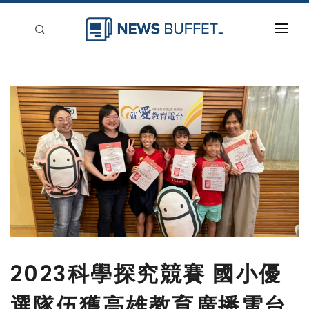
回到首頁
新聞稿分類
登入
刊登
2023科學探究競賽 國小優
選隊伍獲高雄教育廣播電台