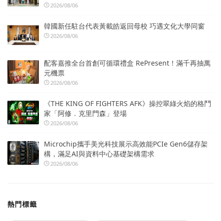
2026/08/06
韓國新任駐台代表黃載皓返回母校 巧遇文化大學同窗
2026/08/06
配客嘉推全台首創可循環禮盒 RePresent！滿千再抽萬
元機票
2026/08/06
《THE KING OF FIGHTERS AFK》操控翠綠火焰的格鬥
家「阿修．克里門森」登場
2026/08/06
Microchip攜手美光科技展示高效能PCIe Gen6儲存架
構，滿足AI與資料中心基礎架構需求
2026/08/06
熱門標籤