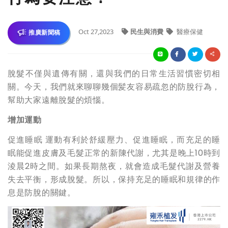
Oct 27,2023
民生與消費
醫療保健
推廣新聞稿
脫髮不僅與遺傳有關，還與我們的日常生活習慣密切相
關。今天，我們就來聊聊幾個髪友容易疏忽的防脫行為，
幫助大家遠離脫髮的煩惱。
增加運動
促進睡眠 運動有利於舒緩壓力、促進睡眠，而充足的睡
眠能促進皮膚及毛髮正常的新陳代謝，尤其是晚上10時到
淩晨2時之間。如果長期熬夜，就會造成毛髮代謝及營養
失去平衡，形成脫髮。所以，保持充足的睡眠和規律的作
息是防脫的關鍵。