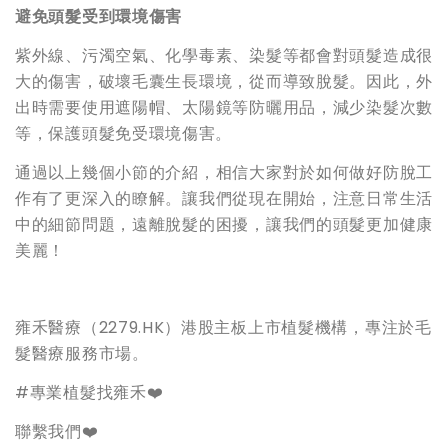
避免頭髮受到環境傷害
紫外線、污濁空氣、化學毒素、染髮等都會對頭髮造成很
大的傷害，破壞毛囊生長環境，從而導致脫髮。因此，外
出時需要使用遮陽帽、太陽鏡等防曬用品，減少染髮次數
等，保護頭髮免受環境傷害。
通過以上幾個小節的介紹，相信大家對於如何做好防脫工
作有了更深入的瞭解。讓我們從現在開始，注意日常生活
中的細節問題，遠離脫髮的困擾，讓我們的頭髮更加健康
美麗！
雍禾醫療（2279.HK）港股主板上市植髮機構，專注於毛
髮醫療服務市場。
#專業植髮找雍禾❤️
聯繫我們❤️