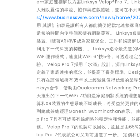
em家庭連接解決方案Linksys Velop®Pro 
人難以置信的串流、協作與遊戲體驗，並可在不到1
s://www.businesswire.com/news/home/20
用 其設計初衷是讓所有人都能簡便輕鬆地連接家庭
還短的時間內使整個家擁有網路覆蓋。 Linksys負
裝置。i隨著AR和VR成為家庭保全、工作和娛樂解決方案
利用下一代科技的契機。」 Linksys迄今最先進的Mesh
WiFi運作模式，速度比WiFi 6*快5倍，可
驗。 Velop Pro 7採用「水滴」設計，源自Linksy
定義了家庭連接的概念，並提高了審美標準。Des
只有在該領域擁有35年以上經驗且值得信賴的業界
nksys合作，借助由Qualcomm Networkin
天推出的下一代WiFi 7功能是家庭網狀系統的理想解決
算和XR裝置的生態系統不斷成長，將受益於更佳的WiFi 
副總裁兼總經理Ganesh Swaminathan表示。 由最新
p Pro 7具有可媲美有線網路的穩定性和性能
務。 Velop Pro 7的包裝可以回收，並且是由
lop Pro 7代表該公司又向前邁進了一步。 