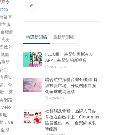
帶來令
http
可輕鬆享
堆衣服
0台聯網
精選新聞稿
最新新聞稿
了充分
最高效的
FLOC唯一基督徒專屬交友
遊戲體
APP，基督徒的新福音
產品重新
2021/03/29
靠性。
與Li
聯合航空深耕台灣40週年 持
費者。今
續投資市場、升級機隊並強
化全球航網連結
行動、運
2026/08/06
構與網路
Velo
社群觸及會變，品牌入口要
等服
掌握在自己手上：Cloudmax
響，Ve
匯智推出 .tw／.台灣網域限
時優惠
候全球