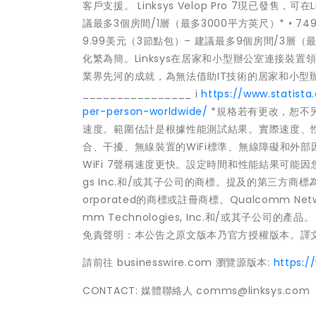
客戶支援。 Linksys Velop Pro 7現已發售，可在L
議最多3個房間/1層（最多3000平方英尺）* • 74
9.99美元（3節點包）– 建議最多9個房間/3層（最多
化繁為簡。Linksys在居家和小型辦公室連接裝置
業界先河的成就，為無法借助IT技術的居家和小型辦公
________________ i
https://www.statist
per-person-worldwide/
*規格若有更改，恕不另行
速度。範圍估計是根據性能測試結果。實際速度、
合、干擾、無線裝置的WiFi標準、無線障礙和外部
WiFi 7聲稱速度更快。設定時間和性能結果可能因您獨特
gs Inc.和/或其子公司的商標。提及的第三方商標為其
orporated的商標或註冊商標。Qualcomm Network
mm Technologies, Inc.和/或其子公司的產品。
免責聲明：本公告之原文版本乃官方授權版本。譯
請前往 businesswire.com 瀏覽源版本:
https:
CONTACT: 媒體聯絡人 comms@linksys.com