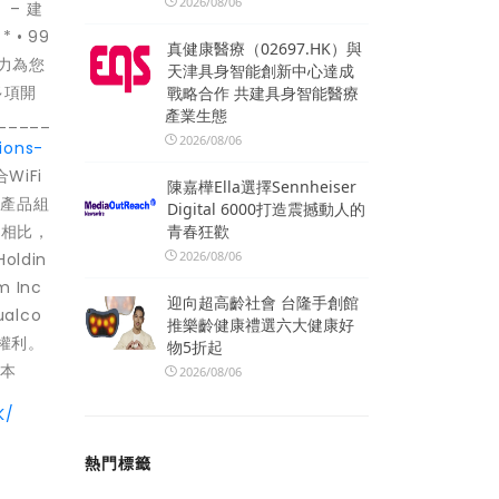
2026/08/06
）– 建
• 99
真健康醫療（02697.HK）與
致力為您
天津具身智能創新中心達成
多項開
戰略合作 共建具身智能醫療
產業生態
____
2026/08/06
ions-
WiFi
陳嘉樺Ella選擇Sennheiser
線產品組
Digital 6000打造震撼動人的
青春狂歡
6相比，
2026/08/06
ldin
 Inc
迎向超高齡社會 台隆手創館
alco
推樂齡健康禮選六大健康好
有權利。
物5折起
版本
2026/08/06
K/
熱門標籤