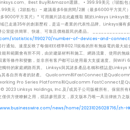
inksys.com、Best Buy和Amazon選購。 • 399.99美元（1節點包
9.99美元（2節點包）– 建議最多6個房間/2層（最多6000平方英尺）* 
9000平方英尺）* 可用圖片請在此處獲取 關於Linksys Linksys
領域已走過35年的創新歷程，是這一產業的代表性品牌。Linksys擁有
室提供簡單、快速、可靠且價格親民的產品。 ______________
a.com/statistics/1190270/number-of-devices-and-connect
通知。速度反映了每個IEEE標準802.11規格的所有無線電的最大組合
性能和範圍會有所不同，由於建築材料和施工、網路流量、使用的無
因素等條件和變數，並非所有客戶都可以使用最大支援速度。與WiFi 
的家庭網路而異。 Linksys與其諸多產品名稱和標誌是Linksys Ho
各自所有者的財產。 Qualcomm和FastConnect是Qualcomm
ing Pro Series Platforms和Qualcomm FastConnect是Qu
 © 2023 Linksys Holdings, Inc.及/或其子公司版權所有。保留所
文僅供方便瞭解之用，煩請參照原文，原文版本乃唯一具法律效力之
//www.businesswire.com/news/home/20231026028716/zh-H