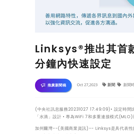
Linksys®推出其首
分鐘內快速設定
Oct 27,2023
新聞
新聞
推廣新聞稿
(中央社訊息服務20231027 17:49:09)• 設定時間比先
「水滴」設計 • 專為WiFi 7和多重連接模式(MLO
加州爾灣--(美國商業資訊)-- Linksys是具代表