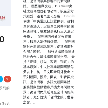
社，是台灣最具影響力的新聞媒
體。 經歷組織改造，1973年中央
社改組為股份有限公司，以企業方
式經營；隨著民主化發展，1996年
依據「中央通訊社設置條例」改制
為財團法人，定位為全民共有的國
家通訊社，獨立超然執行三大法定
0
任務： ．辦理國內外新聞報導業
務，服務大眾傳播媒體。 ．辦理國
家對外新聞通訊業務，促進國際對
台灣之瞭解。 ．加強與國際新聞通
訊社合作，增進國際新聞交流。 秉
持「正確、領先、客觀、翔實」的
基本原則，中央社專業新聞團隊每
天以中、英、日文即時對外發出上
千則新聞、照片、圖表、影音與資
訊，是台灣唯一多語文新聞媒體，
服務對象從媒體客戶擴大為閱聽大
er系列的
眾；從台灣民眾延伸至全球僑胞與
讀者，充分扮演「台灣之眼，世界
之窗」。
Syst