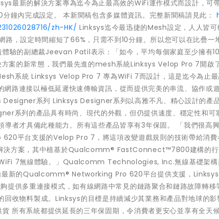
7。Linksys最新的解決方案專為迄今為止最高效的WiFi運作模式而設計，可
0分鐘內完成設定。 本新聞稿包含多媒體資訊。完整新聞稿請見此：
231026028716/zh-HK/
Linksys迄今最迅捷的Mesh設定，人人皆
網路，設定時間縮短了66%，只需不到10分鐘。所以您可以在比疊一
責體驗的副總裁Jeevan Patil表示：「如今，平均每個家庭至少擁有1
的新常態，我們最先進的mesh系統Linksys Velop Pro 7開啟
系統 Linksys Velop Pro 7 專為WiFi 7而設計，這是迄今為止
透過穩定的網路連接以極低延遲快速傳輸資訊，從而提供完美的串流、協作或
s Designer系列 Linksys Designer系列以高雅不凡、精心設計的
igner系列的產品具有時尚、現代的外觀，但仍提供速度、穩定性和可
領導者才具備此種能力。所有這些產品皆享有3年保固。 「我們很高興能
g Pro 620平台支援的Velop Pro 7，將這項改變遊戲規則的技術帶給消
方案，其中植基於Qualcomm® FastConnect™7800建構的
7無線體驗。」Qualcomm Technologies, Inc.無線基礎架
的Qualcomm® Networking Pro 620平台提供支援，Linksys 
，並能夠提供多重連接模式，如有線網路中常見的鏈路聚合和鏈路故障轉移
65%的回收物料製成。Linksys的目標是持續減少其業務和產品對地球的影
定價和供貨 所有系統都提供延長的三年保固期，令消費者更安心並享有全天