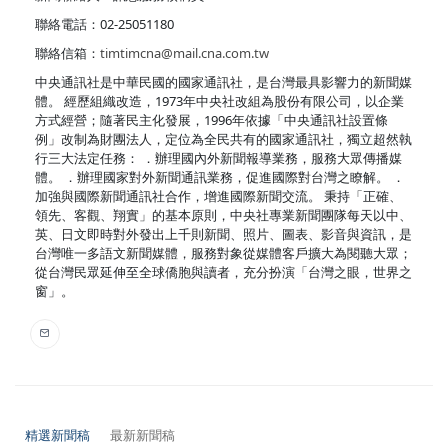
聯絡電話：02-25051180
聯絡信箱：
timtimcna@mail.cna.com.tw
中央通訊社是中華民國的國家通訊社，是台灣最具影響力的新聞媒
體。 經歷組織改造，1973年中央社改組為股份有限公司，以企業
方式經營；隨著民主化發展，1996年依據「中央通訊社設置條
例」改制為財團法人，定位為全民共有的國家通訊社，獨立超然執
行三大法定任務： ．辦理國內外新聞報導業務，服務大眾傳播媒
體。 ．辦理國家對外新聞通訊業務，促進國際對台灣之瞭解。 ．
加強與國際新聞通訊社合作，增進國際新聞交流。 秉持「正確、
領先、客觀、翔實」的基本原則，中央社專業新聞團隊每天以中、
英、日文即時對外發出上千則新聞、照片、圖表、影音與資訊，是
台灣唯一多語文新聞媒體，服務對象從媒體客戶擴大為閱聽大眾；
從台灣民眾延伸至全球僑胞與讀者，充分扮演「台灣之眼，世界之
窗」。
精選新聞稿
最新新聞稿