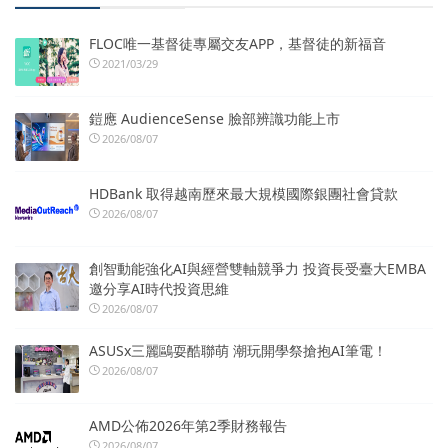
FLOC唯一基督徒專屬交友APP，基督徒的新福音
2021/03/29
鎧應 AudienceSense 臉部辨識功能上市
2026/08/07
HDBank 取得越南歷來最大規模國際銀團社會貸款
2026/08/07
創智動能強化AI與經營雙軸競爭力 投資長受臺大EMBA
邀分享AI時代投資思維
2026/08/07
ASUSx三麗鷗耍酷聯萌 潮玩開學祭搶抱AI筆電！
2026/08/07
AMD公佈2026年第2季財務報告
2026/08/07