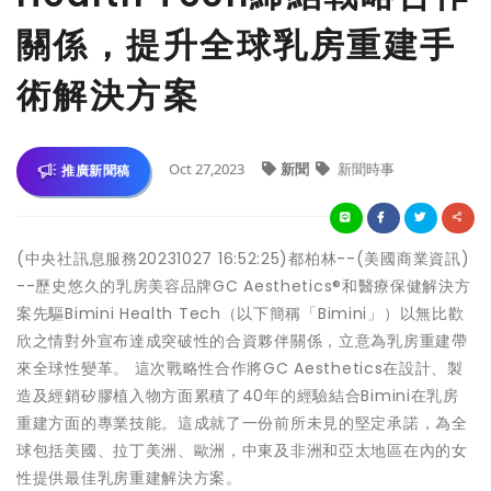
關係，提升全球乳房重建手
術解決方案
Oct 27,2023
新聞
新聞時事
推廣新聞稿
(中央社訊息服務20231027 16:52:25)都柏林--(美國商業資訊)
--歷史悠久的乳房美容品牌GC Aesthetics®和醫療保健解決方
案先驅Bimini Health Tech（以下簡稱「Bimini」）以無比歡
欣之情對外宣布達成突破性的合資夥伴關係，立意為乳房重建帶
來全球性變革。 這次戰略性合作將GC Aesthetics在設計、製
造及經銷矽膠植入物方面累積了40年的經驗結合Bimini在乳房
重建方面的專業技能。這成就了一份前所未見的堅定承諾，為全
球包括美國、拉丁美洲、歐洲，中東及非洲和亞太地區在內的女
性提供最佳乳房重建解決方案。