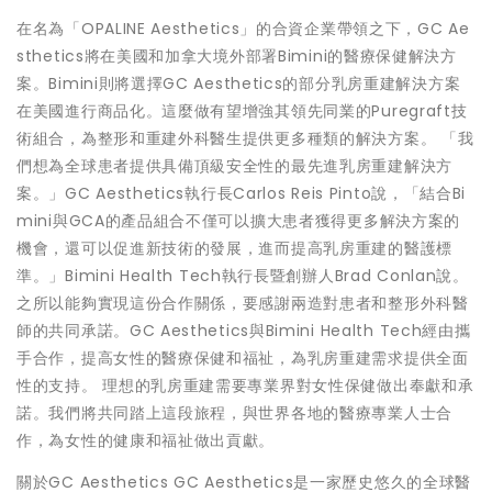
在名為「OPALINE Aesthetics」的合資企業帶領之下，GC Ae
sthetics將在美國和加拿大境外部署Bimini的醫療保健解決方
案。Bimini則將選擇GC Aesthetics的部分乳房重建解決方案
在美國進行商品化。這麼做有望增強其領先同業的Puregraft技
術組合，為整形和重建外科醫生提供更多種類的解決方案。 「我
們想為全球患者提供具備頂級安全性的最先進乳房重建解決方
案。」GC Aesthetics執行長Carlos Reis Pinto說，「結合Bi
mini與GCA的產品組合不僅可以擴大患者獲得更多解決方案的
機會，還可以促進新技術的發展，進而提高乳房重建的醫護標
準。」Bimini Health Tech執行長暨創辦人Brad Conlan說。
之所以能夠實現這份合作關係，要感謝兩造對患者和整形外科醫
師的共同承諾。GC Aesthetics與Bimini Health Tech經由攜
手合作，提高女性的醫療保健和福祉，為乳房重建需求提供全面
性的支持。 理想的乳房重建需要專業界對女性保健做出奉獻和承
諾。我們將共同踏上這段旅程，與世界各地的醫療專業人士合
作，為女性的健康和福祉做出貢獻。
關於GC Aesthetics GC Aesthetics是一家歷史悠久的全球醫