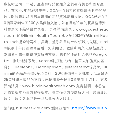
療技術公司，開發、生產和行銷種類齊全的專有美容和整形產
品。在其40年的經營史中，GCA一直致力於推動醫美科學的發
展，開發隆乳及乳房重建用的高品質乳房植入物。GCA已經在7
0個國家銷售了300多萬個植入物，並有長達10年的長期臨床資
料作為其產品的最佳見證。 更多詳情請見：www.gcaesthetic
s.com 關於Bimini Health Tech 成立於2013年的Bimini Heal
th Tech是全球再生、美容、整形和重建外科領域的先驅。Bimi
ni以數十年的經驗為後盾，矢志開發、收購和商業化創新產品，
為患者和醫生提供優質解決方案。我們的產品組合包括Puregra
ft®（脂肪過濾系統、Serene乳房植入物、精華去細胞真皮基
質）、Healeon®、Dermapose®，和Kerastem®等品牌。Bi
mini的產品憑藉100多項專利、20項設備許可與批准，以及超過
25篇科學出版品的支持，已應用於全球150多萬例手術中。 更多
詳情請見：www.biminihealthtech.com 免責聲明：本公告
之原文版本乃官方授權版本。譯文僅供方便瞭解之用，煩請參照
原文，原文版本乃唯一具法律效力之版本。
請前往 businesswire.com 瀏覽源版本:
https://www.busin