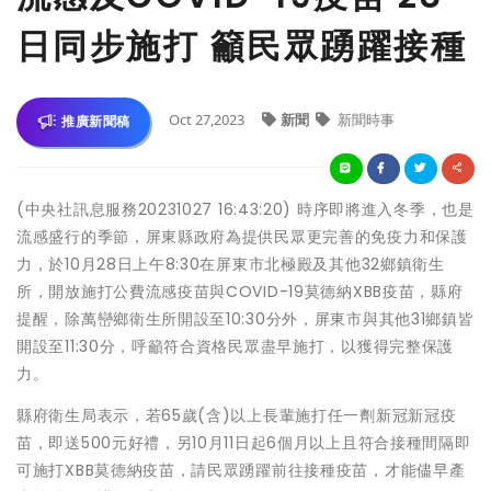
日同步施打 籲民眾踴躍接種
Oct 27,2023
新聞
新聞時事
推廣新聞稿
(中央社訊息服務20231027 16:43:20) 時序即將進入冬季，也是
流感盛行的季節，屏東縣政府為提供民眾更完善的免疫力和保護
力，於10月28日上午8:30在屏東市北極殿及其他32鄉鎮衛生
所，開放施打公費流感疫苗與COVID-19莫德納XBB疫苗，縣府
提醒，除萬巒鄉衛生所開設至10:30分外，屏東市與其他31鄉鎮皆
開設至11:30分，呼籲符合資格民眾盡早施打，以獲得完整保護
力。
縣府衛生局表示，若65歲(含)以上長輩施打任一劑新冠新冠疫
苗，即送500元好禮，另10月11日起6個月以上且符合接種間隔即
可施打XBB莫德納疫苗，請民眾踴躍前往接種疫苗，才能儘早產