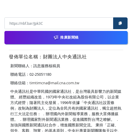
推廣新聞稿
發佈單位名稱：財團法人中央通訊社
新聞聯絡人：訊息服務核稿員
聯絡電話：02-25051180
聯絡信箱：
timtimcna@mail.cna.com.tw
中央通訊社是中華民國的國家通訊社，是台灣最具影響力的新聞媒
體。 經歷組織改造，1973年中央社改組為股份有限公司，以企業
方式經營；隨著民主化發展，1996年依據「中央通訊社設置條
例」改制為財團法人，定位為全民共有的國家通訊社，獨立超然執
行三大法定任務： ．辦理國內外新聞報導業務，服務大眾傳播媒
體。 ．辦理國家對外新聞通訊業務，促進國際對台灣之瞭解。 ．
加強與國際新聞通訊社合作，增進國際新聞交流。 秉持「正確、
領先、客觀、翔實」的基本原則，中央社專業新聞團隊每天以中、