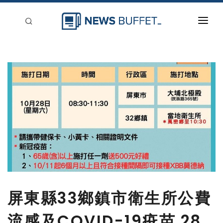
回到首頁
新聞稿分類
登入
刊登
屏東縣33鄉鎮市衛生所公費
流感及COVID-19疫苗 28