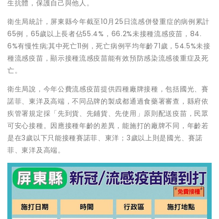
生抗體，保護自己與他人。
衛生局統計，屏東縣今年截至10月25日流感併發重症的病例累計
65例，65歲以上長者佔55.4%，66.2%未接種流感疫苗，84.
6%有慢性病;其中死亡11例，死亡病例平均年齡71歲，54.5%未接
種流感疫苗，顯示接種流感疫苗能有效預防感染流感後重症及死
亡。
衛生局說，今年公費流感疫苗提供四種廠牌接種，包括國光、賽
諾菲、東洋及高端，不同品牌的製成都通過食藥署審查，縣府依
疾管署規定採「先到貨、先鋪貨、先使用」原則配送疫苗，民眾
可安心接種。因應接種年齡的差異，能施打的廠牌不同，年齡若
是在3歲以下只能接種賽諾菲、東洋；3歲以上則是國光、賽諾
菲、東洋及高端。