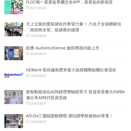
FLOC唯一基督徒專屬交友APP，基督徒的新福音
2021/03/29
天上父親的愛延續化作希望力量！ 六名子女捐贈家扶
「南投映全號」延續善的循環
2026/08/08
鎧應 AudienceSense 臉部辨識功能上市
2026/08/07
HDBank 取得越南歷來最大規模國際銀團社會貸款
2026/08/07
創智動能強化AI與經營雙軸競爭力 投資長受臺大EMBA
邀分享AI時代投資思維
2026/08/07
ASUSx三麗鷗耍酷聯萌 潮玩開學祭搶抱AI筆電！
2026/08/07