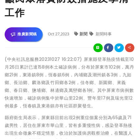
工作
Oct 27,2023
新聞
新聞時事
推廣新聞稿
(中央社訊息服務20231027 16:22:07) 屏東縣登革熱疫情截至10
月26日累計已達158例本土確診病例，分布於屏東市102例，萬丹
鄉21例，東港鎮8例，恆春鎮6例，內埔鄉及潮州鎮各3例，九如
鄉、長治鄉、麟洛鄉及竹田鄉各2例，佳冬鄉、新園鄉、來義
鄉、春日鄉、鹽埔鄉、林邊鄉及萬巒鄉各1例。其中屏東市病例數
快速增加，確診病例集中於華山里22例、豐年里17例及瑞光里12
例最多，恆春鎮及東港鎮亦有社區群聚發生。
縣府衛生局表示，屏東縣目前出現2例重症個案分別為65歲及71
歲男性，居住在屏東市華山里，皆有多重慢性病，感染登革熱後
出現生命徵象不穩定情形，收治於加護病房觀察治療，在醫護人