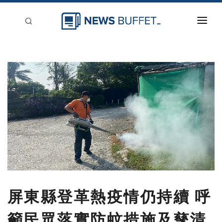
回到首頁
新聞稿分類
登入
刊登
屏東縣登革熱疫情仍持續 呼
籲民眾落實防蚊措施及孳清