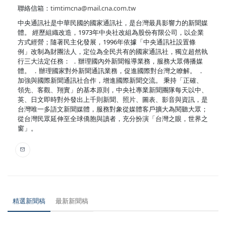
聯絡信箱：
timtimcna@mail.cna.com.tw
中央通訊社是中華民國的國家通訊社，是台灣最具影響力的新聞媒
體。 經歷組織改造，1973年中央社改組為股份有限公司，以企業
方式經營；隨著民主化發展，1996年依據「中央通訊社設置條
例」改制為財團法人，定位為全民共有的國家通訊社，獨立超然執
行三大法定任務： ．辦理國內外新聞報導業務，服務大眾傳播媒
體。 ．辦理國家對外新聞通訊業務，促進國際對台灣之瞭解。 ．
加強與國際新聞通訊社合作，增進國際新聞交流。 秉持「正確、
領先、客觀、翔實」的基本原則，中央社專業新聞團隊每天以中、
英、日文即時對外發出上千則新聞、照片、圖表、影音與資訊，是
台灣唯一多語文新聞媒體，服務對象從媒體客戶擴大為閱聽大眾；
從台灣民眾延伸至全球僑胞與讀者，充分扮演「台灣之眼，世界之
窗」。
精選新聞稿
最新新聞稿