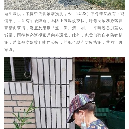
衛生局說，依據中央氣象署預測，今（2023）年冬季氣溫有可能
偏暖，且常有午後陣雨，為防止病媒蚊孳長，呼籲民眾務必落實
孳清再孳清，澈底及定期「巡、倒、清、刷」，平時容器加蓋或
減量，雨後務必巡視家戶內外環境，此外，也需加強自身防蚊措
施，避免被病媒蚊叮咬而染疫，並配合縣府防疫措施，共同守護
家園。