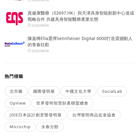
真健康醫療（02697.HK）與天津具身智能創新中心達成
戰略合作 共建具身智能醫療產業生態
2026/08/06
陳嘉樺Ella選擇Sennheiser Digital 6000打造震撼動人
的青春狂歡
2026/08/06
熱門標籤
北市圖
國際發明展
中國文化大學
SocialLab
OpView
世界發明智慧財產聯盟總會
JDIE日本設計創意暨發明展
台灣發明商品促進協會
Microchip
永春分館