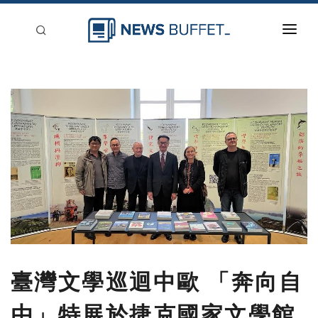
回到首頁
新聞稿分類
登入
刊登
臺灣文學巡迴中歐 「奔向自
由」特展於捷克國家文學館