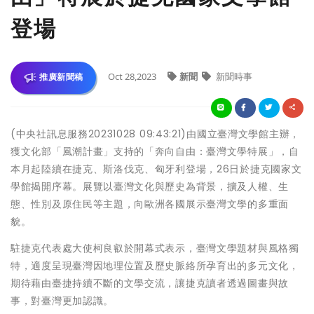
登場
Oct 28,2023
新聞
新聞時事
推廣新聞稿
(中央社訊息服務20231028 09:43:21)由國立臺灣文學館主辦，
獲文化部「風潮計畫」支持的「奔向自由：臺灣文學特展」，自
本月起陸續在捷克、斯洛伐克、匈牙利登場，26日於捷克國家文
學館揭開序幕。展覽以臺灣文化與歷史為背景，擴及人權、生
態、性別及原住民等主題，向歐洲各國展示臺灣文學的多重面
貌。
駐捷克代表處大使柯良叡於開幕式表示，臺灣文學題材與風格獨
特，適度呈現臺灣因地理位置及歷史脈絡所孕育出的多元文化，
期待藉由臺捷持續不斷的文學交流，讓捷克讀者透過圖畫與故
事，對臺灣更加認識。