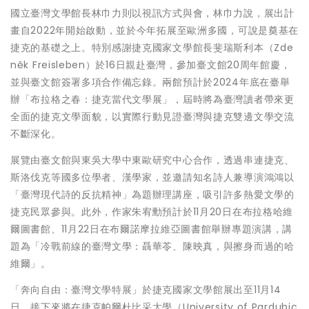
國立臺灣文學館長林巾力則以視訊方式與會，林巾力說，展出計
畫自2022年開始啟動，並於今年拓展至歐洲多國，可說是奠基在
捷克的基礎之上。特別感謝捷克國家文學館長斐瑞斯利本（Zde
něk Freisleben）於16日親赴臺灣，參加臺文館20周年館慶，
並與臺文館簽署多項合作備忘錄。兩館預計於2024年底在臺舉
辦「布拉格之春：捷克當代文學展」，屆時將為臺灣讀者帶來更
全面的捷克文學面貌，以實際行動見證臺灣與捷克雙邊文學交流
不斷深化。
展覽由臺文館與東吳大學中東歐研究中心合作，透過串連捷克、
斯洛伐克等國多位學者、漢學家，並邀請知名詩人兼導演鴻鴻以
「臺灣現代詩的反抗精神」為題辦理講座，吸引許多熱愛文學的
捷克民眾參與。此外，作家朱宥勳預計於11月20日在布拉格哈維
爾圖書館、11月22日在布爾諾摩拉維亞圖書館舉辦專題演講，講
題為「冷戰前線的臺灣文學：聶華苓、陳映真，與擦身而過的哈
維爾」。
「奔向自由：臺灣文學特展」於捷克國家文學館展出至11月14
日，接下來將在捷克帕爾杜比采大學（University of Pardubic