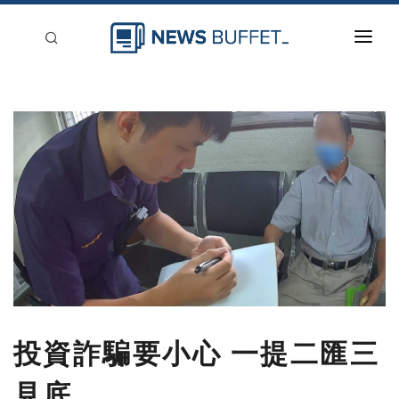
回到首頁
新聞稿分類
登入
刊登
投資詐騙要小心 一提二匯三
見底