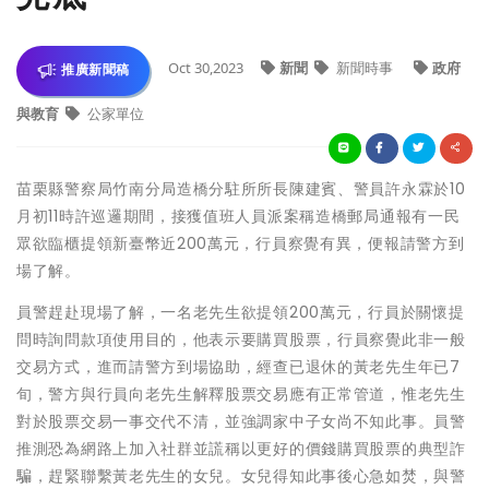
Oct 30,2023
新聞
新聞時事
政府
推廣新聞稿
與教育
公家單位
苗栗縣警察局竹南分局造橋分駐所所長陳建賓、警員許永霖於10
月初11時許巡邏期間，接獲值班人員派案稱造橋郵局通報有一民
眾欲臨櫃提領新臺幣近200萬元，行員察覺有異，便報請警方到
場了解。
員警趕赴現場了解，一名老先生欲提領200萬元，行員於關懷提
問時詢問款項使用目的，他表示要購買股票，行員察覺此非一般
交易方式，進而請警方到場協助，經查已退休的黃老先生年已7
旬，警方與行員向老先生解釋股票交易應有正常管道，惟老先生
對於股票交易一事交代不清，並強調家中子女尚不知此事。員警
推測恐為網路上加入社群並謊稱以更好的價錢購買股票的典型詐
騙，趕緊聯繫黃老先生的女兒。女兒得知此事後心急如焚，與警