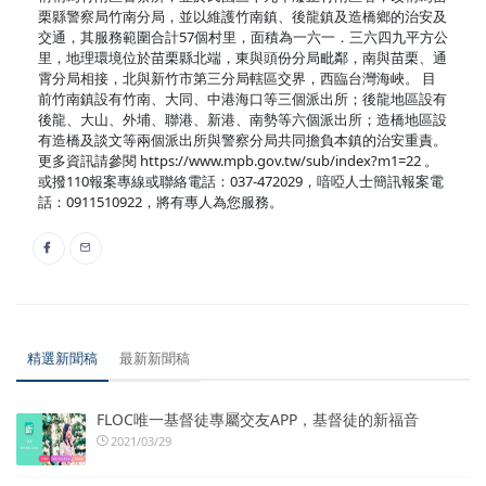
栗縣警察局竹南分局，並以維護竹南鎮、後龍鎮及造橋鄉的治安及
交通，其服務範圍合計57個村里，面積為一六一．三六四九平方公
里，地理環境位於苗栗縣北端，東與頭份分局毗鄰，南與苗栗、通
霄分局相接，北與新竹市第三分局轄區交界，西臨台灣海峽。 目
前竹南鎮設有竹南、大同、中港海口等三個派出所；後龍地區設有
後龍、大山、外埔、聯港、新港、南勢等六個派出所；造橋地區設
有造橋及談文等兩個派出所與警察分局共同擔負本鎮的治安重責。
更多資訊請參閱 https://www.mpb.gov.tw/sub/index?m1=22 。
或撥110報案專線或聯絡電話：037-472029，喑啞人士簡訊報案電
話：0911510922，將有專人為您服務。
精選新聞稿
最新新聞稿
FLOC唯一基督徒專屬交友APP，基督徒的新福音
2021/03/29