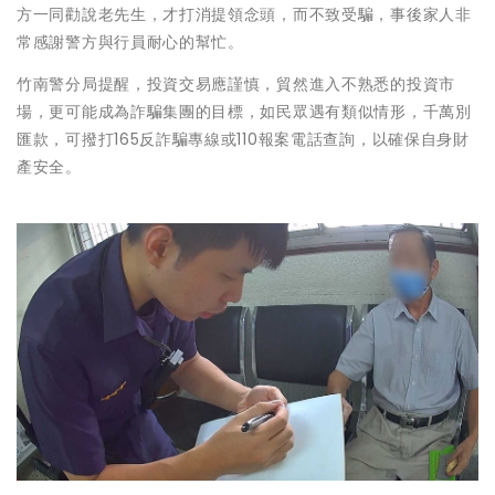
方一同勸說老先生，才打消提領念頭，而不致受騙，事後家人非
常感謝警方與行員耐心的幫忙。
竹南警分局提醒，投資交易應謹慎，貿然進入不熟悉的投資市
場，更可能成為詐騙集團的目標，如民眾遇有類似情形，千萬別
匯款，可撥打165反詐騙專線或110報案電話查詢，以確保自身財
產安全。