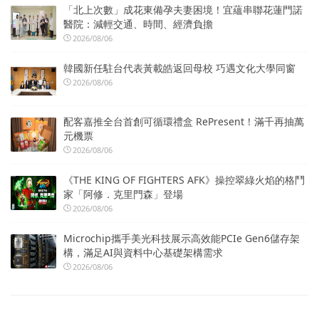
「北上次數」成花東備孕夫妻困境！宜蘊串聯花蓮門諾
醫院：減輕交通、時間、經濟負擔
2026/08/06
韓國新任駐台代表黃載皓返回母校 巧遇文化大學同窗
2026/08/06
配客嘉推全台首創可循環禮盒 RePresent！滿千再抽萬
元機票
2026/08/06
《THE KING OF FIGHTERS AFK》操控翠綠火焰的格鬥
家「阿修．克里門森」登場
2026/08/06
Microchip攜手美光科技展示高效能PCIe Gen6儲存架
構，滿足AI與資料中心基礎架構需求
2026/08/06