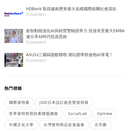
HDBank 取得越南歷來最大規模國際銀團社會貸款
2026/08/07
創智動能強化AI與經營雙軸競爭力 投資長受臺大EMBA
邀分享AI時代投資思維
2026/08/07
ASUSx三麗鷗耍酷聯萌 潮玩開學祭搶抱AI筆電！
2026/08/07
熱門標籤
國際發明展
JDIE日本設計創意暨發明展
世界發明智慧財產聯盟總會
SocialLab
OpView
中國文化大學
台灣發明商品促進協會
北市圖