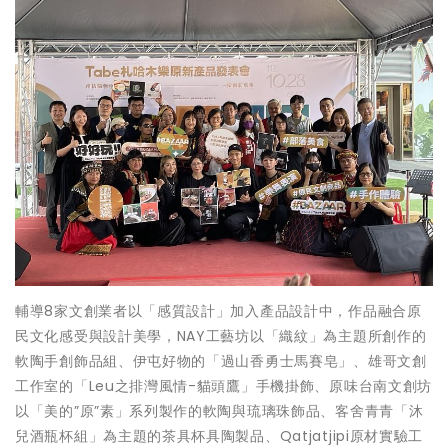
輔導8家文創業者以「感質設計」加入產品設計中，作品融合原
民文化感受與設計美學，NAY工藝坊以「織紋」為主題所創作的
軟陶手創飾品組、伊屯好物的「過山香勇士馬賽皂」、雄哥文創
工作室的「Leu之排灣風情-貓頭鷹」手機掛飾、原味台南文創坊
以「美的”原”素」系列製作的軟陶與琉璃珠飾品、客舍青青「沐
兒酒瓶杯組」為主題的茶具杯具陶製品、Qatjatjipi原材實驗工