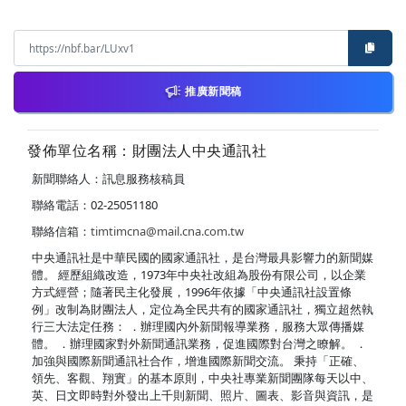
推廣新聞稿
發佈單位名稱：財團法人中央通訊社
新聞聯絡人：訊息服務核稿員
聯絡電話：02-25051180
聯絡信箱：
timtimcna@mail.cna.com.tw
中央通訊社是中華民國的國家通訊社，是台灣最具影響力的新聞媒
體。 經歷組織改造，1973年中央社改組為股份有限公司，以企業
方式經營；隨著民主化發展，1996年依據「中央通訊社設置條
例」改制為財團法人，定位為全民共有的國家通訊社，獨立超然執
行三大法定任務： ．辦理國內外新聞報導業務，服務大眾傳播媒
體。 ．辦理國家對外新聞通訊業務，促進國際對台灣之瞭解。 ．
加強與國際新聞通訊社合作，增進國際新聞交流。 秉持「正確、
領先、客觀、翔實」的基本原則，中央社專業新聞團隊每天以中、
英、日文即時對外發出上千則新聞、照片、圖表、影音與資訊，是