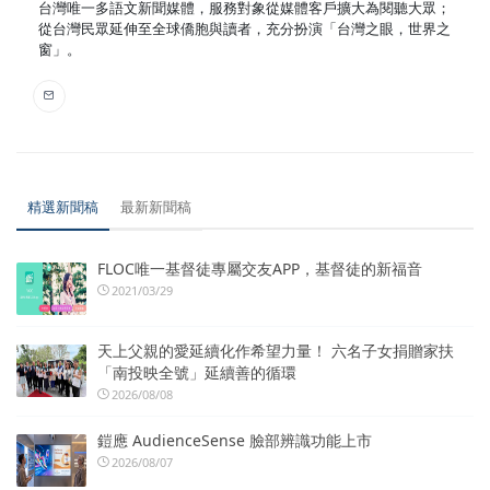
台灣唯一多語文新聞媒體，服務對象從媒體客戶擴大為閱聽大眾；
從台灣民眾延伸至全球僑胞與讀者，充分扮演「台灣之眼，世界之
窗」。
精選新聞稿
最新新聞稿
FLOC唯一基督徒專屬交友APP，基督徒的新福音
2021/03/29
天上父親的愛延續化作希望力量！ 六名子女捐贈家扶
「南投映全號」延續善的循環
2026/08/08
鎧應 AudienceSense 臉部辨識功能上市
2026/08/07