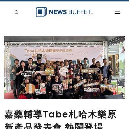
回到首頁
新聞稿分類
登入
刊登
嘉藥輔導Tabe札哈木樂原
新產品發表會 熱鬧登場