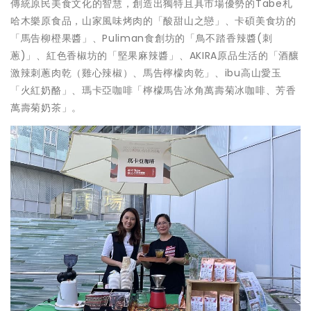
傳統原民美食文化的智慧，創造出獨特且具市場優勢的Tabe札
哈木樂原食品，山家風味烤肉的「酸甜山之戀」、卡碩美食坊的
「馬告柳橙果醬」、Puliman食創坊的「鳥不踏香辣醬(刺
蔥)」、紅色香椒坊的「堅果麻辣醬」、AKIRA原品生活的「酒釀
激辣刺蔥肉乾（雞心辣椒）、馬告檸檬肉乾」、ibu高山愛玉
「火紅奶酪」、瑪卡亞咖啡「檸檬馬告冰角萬壽菊冰咖啡、芳香
萬壽菊奶茶」。