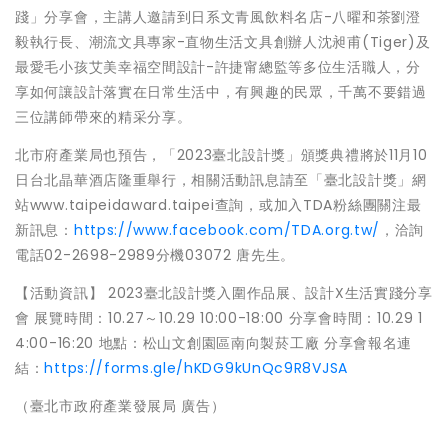
踐」分享會，主講人邀請到日系文青風飲料名店-八曜和茶劉澄
毅執行長、潮流文具專家-直物生活文具創辦人沈昶甫(Tiger)及
最愛毛小孩艾美幸福空間設計-許捷甯總監等多位生活職人，分
享如何讓設計落實在日常生活中，有興趣的民眾，千萬不要錯過
三位講師帶來的精采分享。
北市府產業局也預告，「2023臺北設計獎」頒獎典禮將於11月10
日台北晶華酒店隆重舉行，相關活動訊息請至「臺北設計獎」網
站www.taipeidaward.taipei查詢，或加入TDA粉絲團關注最
新訊息：
https://www.facebook.com/TDA.org.tw/
，洽詢
電話02-2698-2989分機03072 唐先生。
【活動資訊】 2023臺北設計獎入圍作品展、設計X生活實踐分享
會 展覽時間：10.27～10.29 10:00-18:00 分享會時間：10.29 1
4:00-16:20 地點：松山文創園區南向製菸工廠 分享會報名連
結：
https://forms.gle/hKDG9kUnQc9R8VJSA
（臺北市政府產業發展局 廣告）