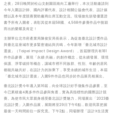
之夜」28日晚間於松山文創園區南向工廠舉行，本次活動邀請到
今年入圍設計師、國內評審代表、設計相關公協會代表、設計媒
體以及本年度競賽贊助廠商出席互動交流。現場搶先頒發優選證
書予所有入圍者，表彰其從本屆58國、4,568件參賽作品中脫穎
而出的榮耀及肯定！
主辦單位北市府產業局陳俊安局長表示，為促進臺北設計獎作品
與臺北這座城市更多緊密連結與共鳴，今年新增「臺北城市設計
選拔」（Taipei Impact Design Award），首屆辦理共有181
件作品參賽，展現「永續·共融」的創作概念，從永續發展、環境
保護、淨零碳排等概念，讓城市裡不同族群、性別、年齡的居民
都能共融共好，在設計力的加乘下，享受永續的城市生活，本屆
「臺北城市設計選拔」入圍9件作品也同步於作品展亮相展出。
臺北設計獎今年邁入第16屆，向全球設計好手徵集作品參賽，至
今已累積逾4萬多件作品參與角逐，實為具指標性的國際設計競
賽。為使市民大眾親身感受臺北設計獎魅力，同場展出「2023臺
北設計獎」入圍作品展，展期將至29日下午6點，歡迎民眾把握
最後一天時間前往一探究竟。下午2點，同場辦理「設計X生活實