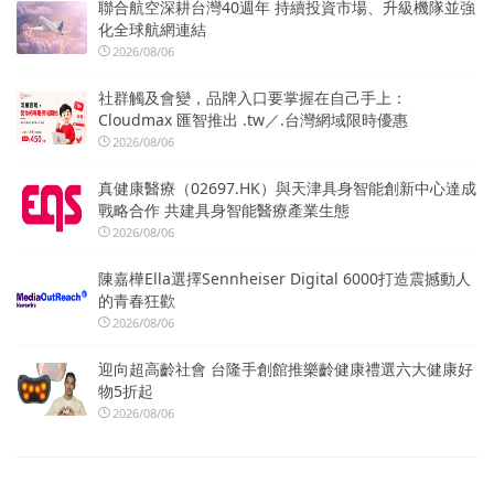
聯合航空深耕台灣40週年 持續投資市場、升級機隊並強
化全球航網連結
2026/08/06
社群觸及會變，品牌入口要掌握在自己手上：
Cloudmax 匯智推出 .tw／.台灣網域限時優惠
2026/08/06
真健康醫療（02697.HK）與天津具身智能創新中心達成
戰略合作 共建具身智能醫療產業生態
2026/08/06
陳嘉樺Ella選擇Sennheiser Digital 6000打造震撼動人
的青春狂歡
2026/08/06
迎向超高齡社會 台隆手創館推樂齡健康禮選六大健康好
物5折起
2026/08/06