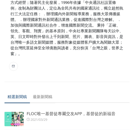
方式經營；隨著民主化發展，1996年依據「中央通訊社設置條
例」改制為財團法人，定位為全民共有的國家通訊社，獨立超然執
行三大法定任務： ．辦理國內外新聞報導業務，服務大眾傳播媒
體。 ．辦理國家對外新聞通訊業務，促進國際對台灣之瞭解。 ．
加強與國際新聞通訊社合作，增進國際新聞交流。 秉持「正確、
領先、客觀、翔實」的基本原則，中央社專業新聞團隊每天以中、
英、日文即時對外發出上千則新聞、照片、圖表、影音與資訊，是
台灣唯一多語文新聞媒體，服務對象從媒體客戶擴大為閱聽大眾；
從台灣民眾延伸至全球僑胞與讀者，充分扮演「台灣之眼，世界之
窗」。
精選新聞稿
最新新聞稿
FLOC唯一基督徒專屬交友APP，基督徒的新福音
2021/03/29