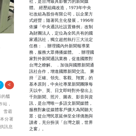
社，是台灣最具影響力的新聞媒
體。 經歷組織改造，1973年中央
社改組為股份有限公司，以企業方
式經營；隨著民主化發展，1996年
依據「中央通訊社設置條例」改制
為財團法人，定位為全民共有的國
家通訊社，獨立超然執行三大法定
任務： ．辦理國內外新聞報導業
會
務，服務大眾傳播媒體。 ．辦理國
家對外新聞通訊業務，促進國際對
台灣之瞭解。 ．加強與國際新聞通
訊社合作，增進國際新聞交流。 秉
持「正確、領先、客觀、翔實」的
基本原則，中央社專業新聞團隊每
天以中、英、日文即時對外發出上
悄的醞
千則新聞、照片、圖表、影音與資
訊，是台灣唯一多語文新聞媒體，
作站，
服務對象從媒體客戶擴大為閱聽大
、雪霸
眾；從台灣民眾延伸至全球僑胞與
、本分署
讀者，充分扮演「台灣之眼，世界
以供訊息
之窗」。