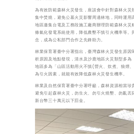
為有效防範森林火災發生，座談會中針對森林火災
集中焚燒，避免公墓火災影響周邊林地，同時運用
地區邀集台電及工務段施工廠商辦理防範森林火災
條氣化發電系統使用，降低農墾不慎引火機率等。
念，成為公私部門合作之先鋒助力。
林業保育署臺中分署指出，臺灣森林火災發生原因98
析原因及地點發現，清水及沙鹿地區火災類型多為「
地區多為「山區活動用火不慎(營火、炊煮、狼煙、
為引火因素，就能有效降低森林火災發生機率。
林業及自然保育署臺中分署呼籲，森林資源相當珍
避免引起森林火災，勿生火、勿引火燒墾、勿亂丟
新台幣三十萬元以下罰金。