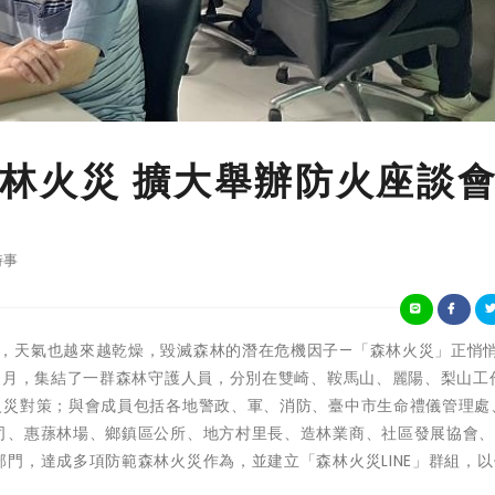
林火災 擴大舉辦防火座談
時事
時序漸入深秋，天氣也越來越乾燥，毀滅森林的潛在危機因子—「森林火災」正悄
0月，集結了一群森林守護人員，分別在雙崎、鞍馬山、麗陽、梨山工
火災對策；與會成員包括各地警政、軍、消防、臺中市生命禮儀管理處
司、惠蓀林場、鄉鎮區公所、地方村里長、造林業商、社區發展協會
門，達成多項防範森林火災作為，並建立「森林火災LINE」群組，