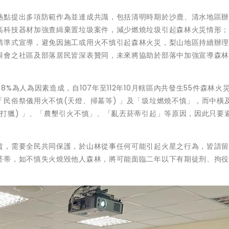
熱點提出多項防範作為並達成共識，包括清明時期於沙鹿、清水地區
高科技器材加強查緝棄置垃圾案件，減少燃燒垃圾引起森林火災情形
精準式宣導，避免因施工或用火不慎引起森林火災，梨山地區持續辦
與會之社區及部落居民皆深表贊同，未來將協助於部落中加強宣導森
%為人為因素造成，自107年至112年10月轄區內共發生55件森林火
民俗祭儀用火不慎(天燈、掃墓等) 」及「圾垃燃燒不慎」，而中橫
打獵) 」、「農墾引火不慎」、「亂丟菸蒂引起」等原因，因此只要
貴，需要全民共同保護，於山林從事任何可能引起火星之行為，皆請
菸蒂，如不慎失火燒毀他人森林，將可能面臨二年以下有期徒刑、拘