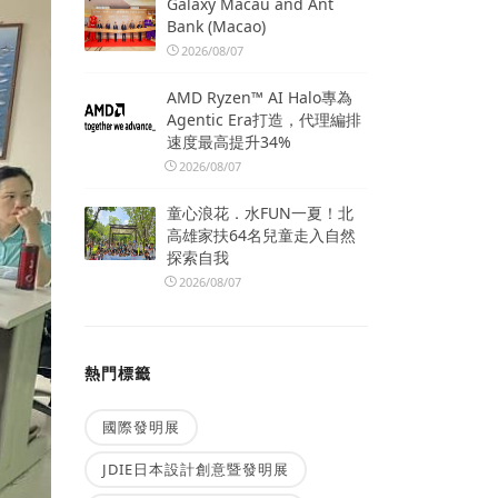
Galaxy Macau and Ant
Bank (Macao)
2026/08/07
AMD Ryzen™ AI Halo專為
Agentic Era打造，代理編排
速度最高提升34%
2026/08/07
童心浪花．水FUN一夏！北
高雄家扶64名兒童走入自然
探索自我
2026/08/07
熱門標籤
國際發明展
JDIE日本設計創意暨發明展