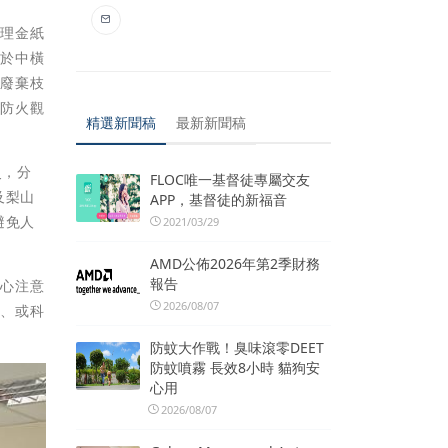
辦理金紙
；於中橫
理廢棄枝
林防火觀
精選新聞稿
最新新聞稿
災，分
FLOC唯一基督徒專屬交友
及梨山
APP，基督徒的新福音
避免人
2021/03/29
AMD公佈2026年第2季財務
報告
留心注意
2026/08/07
役、或科
防蚊大作戰！臭味滾零DEET
防蚊噴霧 長效8小時 貓狗安
心用
2026/08/07