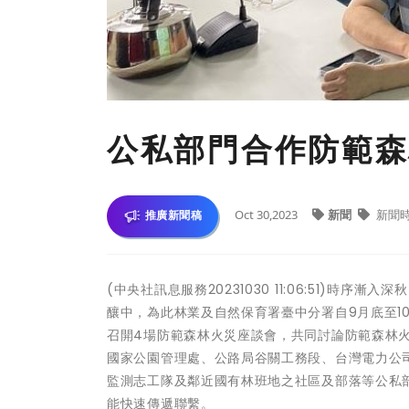
公私部門合作防範森
Oct 30,2023
新聞
新聞
推廣新聞稿
(中央社訊息服務20231030 11:06:51)
釀中，為此林業及自然保育署臺中分署自9月底至1
召開4場防範森林火災座談會，共同討論防範森林
國家公園管理處、公路局谷關工務段、台灣電力公
監測志工隊及鄰近國有林班地之社區及部落等公私部
能快速傳遞聯繫。