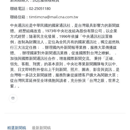
新聞聯絡人：訊息服務核稿員
聯絡電話：02-25051180
聯絡信箱：
timtimcna@mail.cna.com.tw
中央通訊社是中華民國的國家通訊社，是台灣最具影響力的新聞媒
體。 經歷組織改造，1973年中央社改組為股份有限公司，以企業
方式經營；隨著民主化發展，1996年依據「中央通訊社設置條
例」改制為財團法人，定位為全民共有的國家通訊社，獨立超然執
行三大法定任務： ．辦理國內外新聞報導業務，服務大眾傳播媒
體。 ．辦理國家對外新聞通訊業務，促進國際對台灣之瞭解。 ．
加強與國際新聞通訊社合作，增進國際新聞交流。 秉持「正確、
領先、客觀、翔實」的基本原則，中央社專業新聞團隊每天以中、
英、日文即時對外發出上千則新聞、照片、圖表、影音與資訊，是
台灣唯一多語文新聞媒體，服務對象從媒體客戶擴大為閱聽大眾；
從台灣民眾延伸至全球僑胞與讀者，充分扮演「台灣之眼，世界之
窗」。
精選新聞稿
最新新聞稿