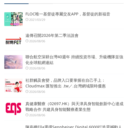
FLOC唯一基督徒專屬交友APP，基督徒的新福音
2021/03/29
遠傳召開2026年第二季法說會
2026/08/06
聯合航空深耕台灣40週年 持續投資市場、升級機隊並強
化全球航網連結
2026/08/06
社群觸及會變，品牌入口要掌握在自己手上：
Cloudmax 匯智推出 .tw／.台灣網域限時優惠
2026/08/06
真健康醫療（02697.HK）與天津具身智能創新中心達成
戰略合作 共建具身智能醫療產業生態
2026/08/06
陳嘉樺Ella選擇Sennheiser Digital 6000打造震撼動人