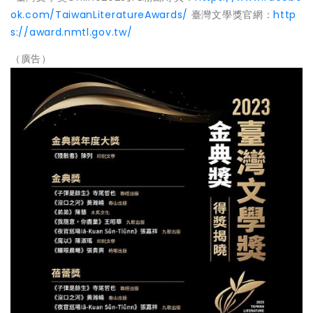
ok.com/TaiwanLiteratureAwards/
臺灣文學獎官網：
http
s://award.nmtl.gov.tw/
（廣告）