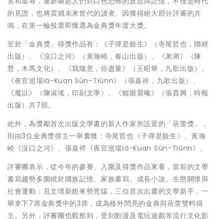
害和羞辱，重新喚起人們對白色恐怖的反思與記憶，不僅是時代
的見證，也將震撼未來世代的讀者。因獲得絕大部分評審的共
鳴，在第一輪投票即獲選為金典獎年度大獎。
至於「金典獎」得獎作品有：《子彈是餘生》（寺尾哲也，聯經
出版）、《沒口之河》（黃瀚嶢，春山出版）、《弟弟》（陳
慧，木馬文化）、《我隨意，你盡量》（王昭華，九歌出版）、
《夜官巡場Iā-Kuan Sûn-Tiûnn》（張嘉祥，九歌出版）、
《魔以》（陳淑瑤，印刻文學）、《鱷眼晨曦》（張貴興，時報
出版）共7部。
此外，為獎勵首次出版文學書的新人作家所設置的「蓓蕾獎」，
則由3位金典獎得主一舉囊獲：寺尾哲也《子彈是餘生》、黃瀚
嶢《沒口之河》、張嘉祥《夜官巡場Iā-Kuan Sûn-Tiûnn》。
評審團表示，從今年的參賽、入圍及得獎作品來看，當前的文學
書寫趨勢多圍繞於國族記憶、家族書寫、成長小說、生態關懷與
社會運動；且文壇新銳來勢兇猛，三位首次出書的文學新手，一
舉拿下7席金典獎中的3席，成為格外閃亮的金典與蓓蕾雙料得
主。另外，評審團也觀察到，受到動漫及電玩遊戲等流行文化影