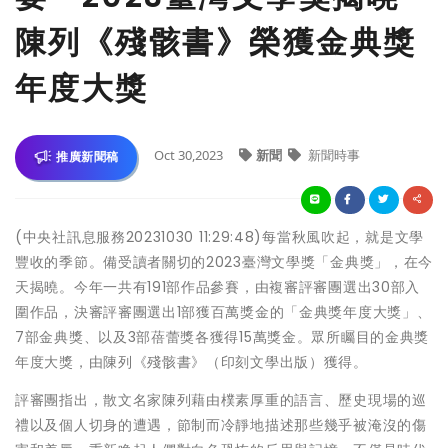
陳列《殘骸書》榮獲金典獎
年度大獎
Oct 30,2023
新聞
新聞時事
推廣新聞稿
(中央社訊息服務20231030 11:29:48)每當秋風吹起，就是文學
豐收的季節。備受讀者關切的2023臺灣文學獎「金典獎」，在今
天揭曉。今年一共有191部作品參賽，由複審評審團選出30部入
圍作品，決審評審團選出1部獲百萬獎金的「金典獎年度大獎」、
7部金典獎、以及3部蓓蕾獎各獲得15萬獎金。眾所矚目的金典獎
年度大獎，由陳列《殘骸書》（印刻文學出版）獲得。
評審團指出，散文名家陳列藉由樸素厚重的語言、歷史現場的巡
禮以及個人切身的遭遇，節制而冷靜地描述那些幾乎被淹沒的傷