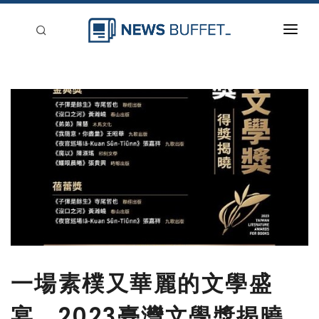
回到首頁
新聞稿分類
登入
刊登
一場素樸又華麗的文學盛
宴 2023臺灣文學獎揭曉