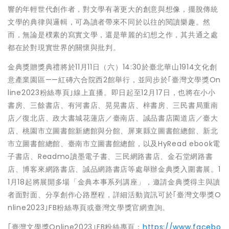
響的年輕世代創作者，對文學有著更大的創意與想像，擺脫傳統
文學的典律與邏輯，可為讀者帶來不同於以往的閱讀樂趣。然
而，無論是樸素的寫實文學，還是華麗的幻想之作，其共通之處
都在於對現實世界的關懷與批判。
金典獎贈獎典禮將於11月11日（六）14:30於臺北華山1914文化創
意產業園區——紅磚六合院西2館舉行，並同步於｢臺灣文學獎On
line2023粉絲專頁｣線上直播。即日起至12月17日，也將在小小
書房、三餘書店、有河書店、晃晃書店、梓書房、三民書局重南
店／復北店、政大書城花蓮店／臺南店、誠品書店園道店／臺大
店、桃園市立圖書館新總館與分館、屏東縣立圖書館總館、新北
市立圖書館總館、臺南市立圖書館總館，以及HyRead ebook電
子書店、Readmo讀墨電子書、三民網路書店、金石堂網路書
店、博客來網路書店、誠品網路書店等處舉辦金典獎入圍書展。1
1月18起將展開多場「金典本事系列講座」，邀請金典獎得主與讀
者面對面、分享創作心路歷程，詳細活動資訊可於｢臺灣文學獎O
nline2023｣FB粉絲專頁或臺灣文學獎官網查詢。
｢臺灣文學獎Online2023｣FB粉絲專頁：
https://www.facebo