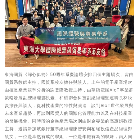
東海國貿《歸心似箭》50週年系慶論壇安排四個主題場次，皆由
國貿系教師主持，國貿系校友擔任與談人。上午的電子產業場次
由擅長產業競爭分析的謝登隆教授主持，由華碩電腦AloT事業群
策略發展副總經理鄧覲臺、和碩聯合科技副總經理暨運籌長林秋
炭擔任與談人，從科技產業的特性與演進，談到AIoT世代發展與
未來產業趨勢，再談到國貿人的國際化管理能力以及在科技產業
的發展機會。同時段的金融產業場次則由財金專業的高惠娟教授
主持，邀請新加坡銀行董事總經理陳智安與柏瑞投信產品經理鄭
筑文，一位是卓然有成的學姐，一位是年輕有為的學妹，兩人同