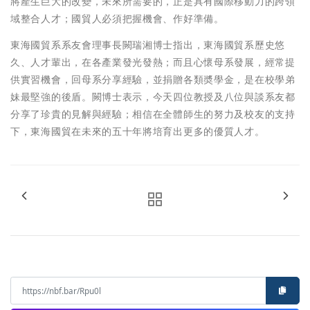
將產生巨大的改變，未來所需要的，正是具有國際移動力的跨領
域整合人才；國貿人必須把握機會、作好準備。
東海國貿系系友會理事長闕瑞湘博士指出，東海國貿系歷史悠
久、人才輩出，在各產業發光發熱；而且心懷母系發展，經常提
供實習機會，回母系分享經驗，並捐贈各類奬學金，是在校學弟
妹最堅強的後盾。闕博士表示，今天四位教授及八位與談系友都
分享了珍貴的見解與經驗；相信在全體師生的努力及校友的支持
下，東海國貿在未來的五十年將培育出更多的優質人才。