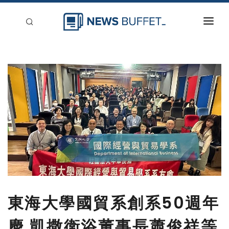
回到首頁
新聞稿分類
登入
刊登
東海大學國貿系創系50週年
慶 凱撒衛浴董事長蕭俊祥等