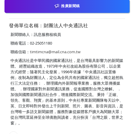
推廣新聞稿
發佈單位名稱：財團法人中央通訊社
新聞聯絡人：訊息服務核稿員
聯絡電話：02-25051180
聯絡信箱：
timtimcna@mail.cna.com.tw
中央通訊社是中華民國的國家通訊社，是台灣最具影響力的新聞媒
體。 經歷組織改造，1973年中央社改組為股份有限公司，以企業
方式經營；隨著民主化發展，1996年依據「中央通訊社設置條
例」改制為財團法人，定位為全民共有的國家通訊社，獨立超然執
行三大法定任務： ．辦理國內外新聞報導業務，服務大眾傳播媒
體。 ．辦理國家對外新聞通訊業務，促進國際對台灣之瞭解。 ．
加強與國際新聞通訊社合作，增進國際新聞交流。 秉持「正確、
領先、客觀、翔實」的基本原則，中央社專業新聞團隊每天以中、
英、日文即時對外發出上千則新聞、照片、圖表、影音與資訊，是
台灣唯一多語文新聞媒體，服務對象從媒體客戶擴大為閱聽大眾；
從台灣民眾延伸至全球僑胞與讀者，充分扮演「台灣之眼，世界之
窗」。