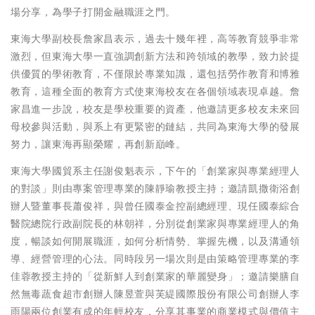
場分享，為學子打開金融職涯之門。
東海大學副校長詹家昌表示，過去十幾年裡，高等教育競爭非常
激烈，但東海大學一直強調創新方法和跨領域的教學，致力於提
供優質的學術教育，不僅限於專業知識，還包括勞作教育和博雅
教育，這種全面的教育方式使東海校友在各個領域表現卓越。詹
家昌進一步說，校友是學校重要的資產，他邀請更多校友未來回
母校參與活動，與系上有更緊密的鏈結，共同為東海大學的發展
努力，讓東海再顯榮耀，再創新巔峰。
東海大學國貿系主任謝俊魁表示，下午的「創業家與專業經理人
的對談」則由專案管理專業的陳靜瑜教授主持；邀請凱撒衛浴創
辦人暨董事長蕭俊祥，與曾任國泰金控副總經理、現任國泰綜合
醫院總院行政副院長的林朝祥，分別從創業家與專業經理人的角
度，暢談如何開展職涯，如何分析情勢、掌握先機，以及溝通領
導、經營管理的心法。同時段另一場次則是由策略管理專業的李
佳蓉教授主持的「從新鮮人到創業家的華麗變身」；邀請樂膳自
然無毒蔬食超市創辦人陳昱萱與芙緹國際股份有限公司創辦人李
雨陽兩位創業有成的年輕校友，分享其事業的商業模式與價值主