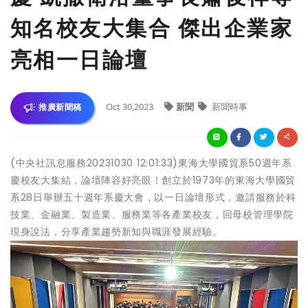
知名校友大集合 傑出企業家
亮相一日論壇
Oct 30,2023
新聞
新聞時事
推廣新聞稿
(中央社訊息服務20231030 12:01:33)東海大學國貿系50週年系
慶校友大集結，論壇陣容好亮眼！創立於1973年的東海大學國貿
系28日舉辦五十週年系慶大會，以一日論壇形式，邀請服務於科
技業、金融業、製造業、服務業等各產業校友，回母校管理學院
現身說法，分享產業趨勢新知與職涯發展經驗。