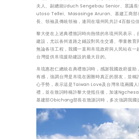
夫人、副總統Uduch Sengebau Senior、眾議長Sa
utoso Tellei、Masasinge Aruran、基建工
長、領袖及傳統領袖，連同在場州民共計4百餘位
黎大使在上述典禮致詞時向熱情的帛琉州民表示，
建設，尤以各州道路之鋪設對民生交通、學童教育
無論各項工程，我國一直和帛琉政府與人民站在一
台灣提供帛琉援助建設的最大目的。
帛琉惠恕仁總統在典禮致詞時，感謝我國政府援助
有感，強調台灣是帛琉在困難時真正的朋友，並稱
心手勢，表示這是Taiwan Love及台灣帛琉兩國人民
禮，並在致詞時稱許黎大使抵任後，加速Ngches
基建部Obichang部長在致謝詞時，多次強調