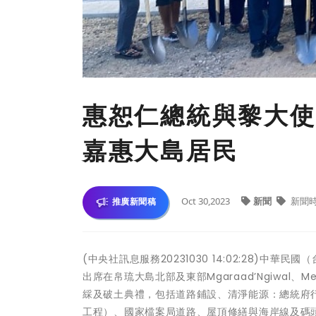
惠恕仁總統與黎大使
嘉惠大島居民
Oct 30,2023
新聞
新聞
推廣新聞稿
(中央社訊息服務20231030 14:02:28)中
出席在帛琉大島北部及東部Mgaraad’Ngiwal、M
綵及破土典禮，包括道路鋪設、清淨能源：總統府
工程）、國家檔案局道路、屋頂修繕與海岸線及碼頭