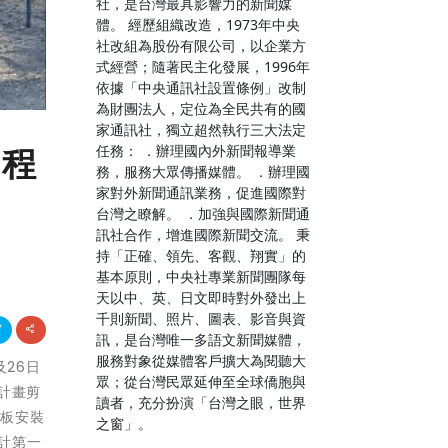
社，是台灣最具影響力的新聞媒
體。 經歷組織改造，1973年中央
社改組為股份有限公司，以企業方
式經營；隨著民主化發展，1996年
依據「中央通訊社設置條例」改制
為財團法人，定位為全民共有的國
家通訊社，獨立超然執行三大法定
任務： ．辦理國內外新聞報導業
工程
務，服務大眾傳播媒體。 ．辦理國
家對外新聞通訊業務，促進國際對
台灣之瞭解。 ．加強與國際新聞通
訊社合作，增進國際新聞交流。 秉
持「正確、領先、客觀、翔實」的
基本原則，中央社專業新聞團隊每
天以中、英、日文即時對外發出上
千則新聞、照片、圖表、影音與資
訊，是台灣唯一多語文新聞媒體，
服務對象從媒體客戶擴大為閱聽大
及26日
眾；從台灣民眾延伸至全球僑胞與
設計畫剪
讀者，充分扮演「台灣之眼，世界
能板安裝
之窗」。
計第一