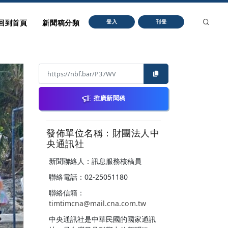
回到首頁
新聞稿分類
登入
刊登
推廣新聞稿
發佈單位名稱：財團法人中
央通訊社
新聞聯絡人：訊息服務核稿員
聯絡電話：02-25051180
聯絡信箱：
timtimcna@mail.cna.com.tw
中央通訊社是中華民國的國家通訊