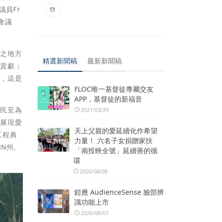
眾議員Fr
議會議
琉之地方
精選新聞稿
最新新聞稿
出貢獻；
係，這是
FLOC唯一基督徒專屬交友
APP，基督徒的新福音
人民至為
2021/03/29
賓展現愛
天上父親的愛延續化作希望
工程典
力量！ 六名子女捐贈家扶
和N州。
「南投映全號」延續善的循
環
2026/08/08
鎧應 AudienceSense 臉部辨
識功能上市
2026/08/07