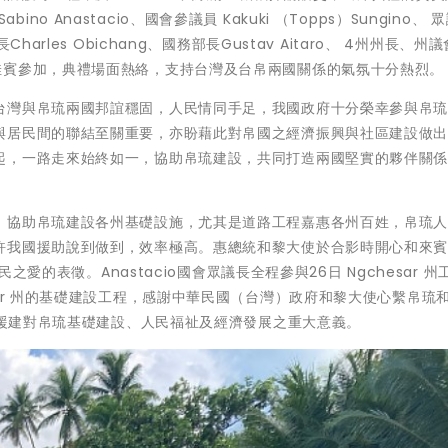
bino Anastacio、國會參議員 Kakuki （Topps）Sungino、 
商部長Charles Obichang、國務部長Gustav Aitaro、 4州州長、州
佳賓參加，典禮場面熱絡，支持台灣及台帛兩國關係的氣氛十分熱烈。
台灣與帛琉兩國邦誼穩固，人民情同手足，我國政府十分榮幸參與帛
與居民間的聯結至關重要，亦盼藉此對帛國之經濟振興與社區建設做
起，一路走來始終如一，協助帛琉建設，共同打造兩國堅實的夥伴關
，協助帛琉建設各州基礎設施，尤其是道路工程嘉惠各州百姓，帛琉
許我國援助說到做到，效率極高。惠總統和黎大使於合影時開心和來
之愛的表徵。Anastacio國會眾議長全程參與26日 Ngchesar 州
ar 州的基礎建設工程，感謝中華民國（台灣）政府和黎大使心繫帛琉
我國援建對帛琉基礎建設、人民福祉及經濟發展之重大意義。