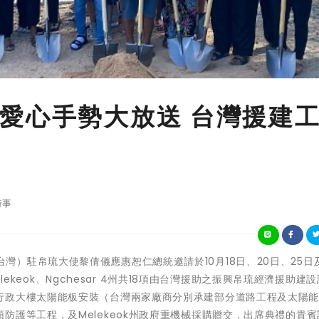
愛心手勢大放送 台灣援建
時事
華民國（台灣）駐帛琉大使黎倩儀應惠恕仁總統邀請於10月18日、20日、25日
elekeok、Ngchesar 4州共18項由台灣援助之振興帛琉經濟援助建
行政大樓太陽能板安裝（台灣兩家廠商分別承建部分道路工程及太陽
防護等工程，及Melekeok州政府重機械採購贈交，出席典禮的貴賓