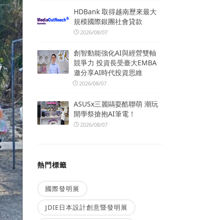
HDBank 取得越南歷來最大
規模國際銀團社會貸款
2026/08/07
創智動能強化AI與經營雙軸
競爭力 投資長受臺大EMBA
邀分享AI時代投資思維
2026/08/07
ASUSx三麗鷗耍酷聯萌 潮玩
開學祭搶抱AI筆電！
2026/08/07
熱門標籤
國際發明展
JDIE日本設計創意暨發明展