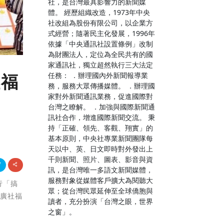
社，是台灣最具影響力的新聞媒
體。 經歷組織改造，1973年中央
社改組為股份有限公司，以企業方
式經營；隨著民主化發展，1996年
依據「中央通訊社設置條例」改制
為財團法人，定位為全民共有的國
家通訊社，獨立超然執行三大法定
任務： ．辦理國內外新聞報導業
社福
務，服務大眾傳播媒體。 ．辦理國
家對外新聞通訊業務，促進國際對
台灣之瞭解。 ．加強與國際新聞通
訊社合作，增進國際新聞交流。 秉
持「正確、領先、客觀、翔實」的
基本原則，中央社專業新聞團隊每
天以中、英、日文即時對外發出上
千則新聞、照片、圖表、影音與資
訊，是台灣唯一多語文新聞媒體，
服務對象從媒體客戶擴大為閱聽大
行「搞
眾；從台灣民眾延伸至全球僑胞與
推廣社福
讀者，充分扮演「台灣之眼，世界
之窗」。