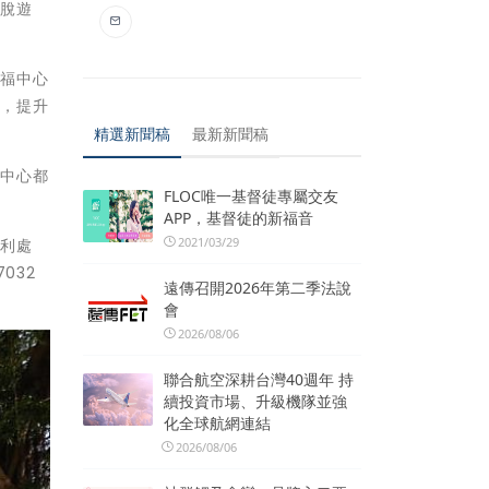
逃脫遊
社福中心
動，提升
精選新聞稿
最新新聞稿
個中心都
FLOC唯一基督徒專屬交友
APP，基督徒的新福音
2021/03/29
不利處
032
遠傳召開2026年第二季法說
會
2026/08/06
聯合航空深耕台灣40週年 持
續投資市場、升級機隊並強
化全球航網連結
2026/08/06