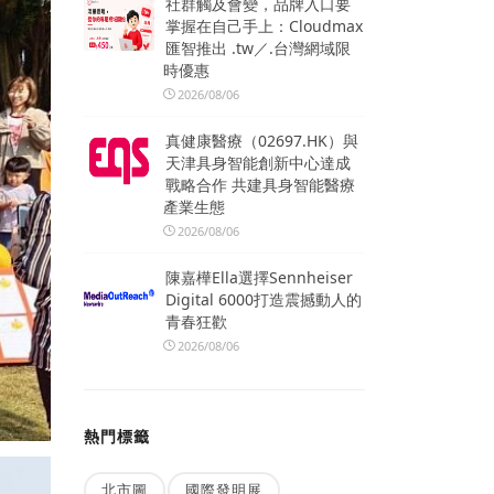
社群觸及會變，品牌入口要
掌握在自己手上：Cloudmax
匯智推出 .tw／.台灣網域限
時優惠
2026/08/06
真健康醫療（02697.HK）與
天津具身智能創新中心達成
戰略合作 共建具身智能醫療
產業生態
2026/08/06
陳嘉樺Ella選擇Sennheiser
Digital 6000打造震撼動人的
青春狂歡
2026/08/06
熱門標籤
北市圖
國際發明展