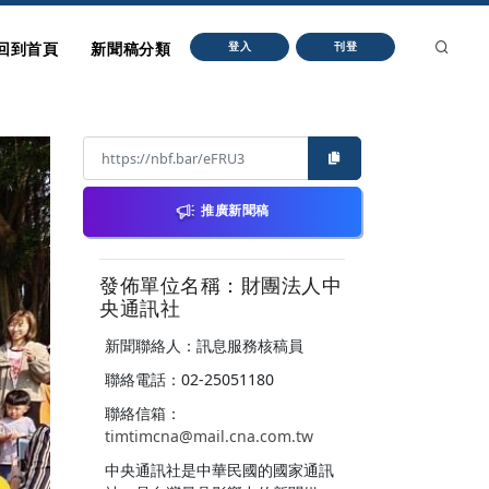
回到首頁
新聞稿分類
登入
刊登
推廣新聞稿
發佈單位名稱：財團法人中
央通訊社
新聞聯絡人：訊息服務核稿員
聯絡電話：02-25051180
聯絡信箱：
timtimcna@mail.cna.com.tw
中央通訊社是中華民國的國家通訊