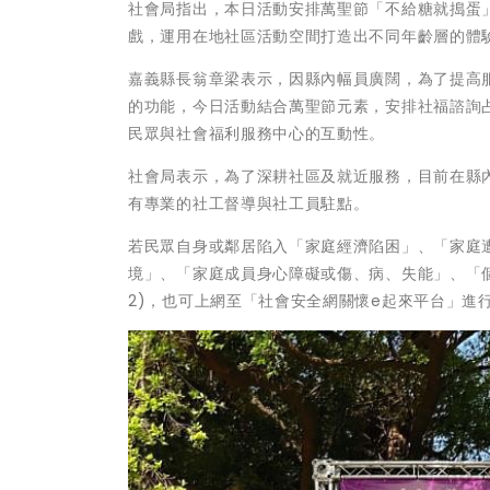
社會局指出，本日活動安排萬聖節「不給糖就搗蛋
戲，運用在地社區活動空間打造出不同年齡層的體
嘉義縣長翁章梁表示，因縣內幅員廣闊，為了提高
的功能，今日活動結合萬聖節元素，安排社福諮詢
民眾與社會福利服務中心的互動性。
社會局表示，為了深耕社區及就近服務，目前在縣
有專業的社工督導與社工員駐點。
若民眾自身或鄰居陷入「家庭經濟陷困」、「家庭
境」、「家庭成員身心障礙或傷、病、失能」、「個人
2)，也可上網至「社會安全網關懷e起來平台」進