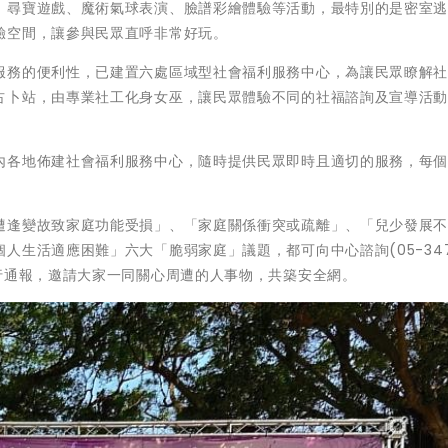
」尋寶遊戲、魔術氣球表演、臉譜彩繪體驗等活動，最特別的是密室
驗空間，讓參與民眾直呼非常好玩。
服務的便利性，已建置六處區域型社會福利服務中心，為讓民眾瞭解
占卜站，由專業社工化身女巫，讓民眾體驗不同的社福諮詢及宣導活
內各地佈建社會福利服務中心，隨時提供民眾即時且適切的服務，每
遭逢變故致家庭功能受損」、「家庭關係衝突或疏離」、「兒少發展
生活適應困難」六大「脆弱家庭」議題，都可向中心諮詢(05-347
行通報，邀請大家一同關心周遭的人事物，共築安全網。