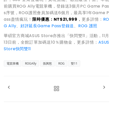
前購買ROG Ally電競掌機，登錄送3個月PC Game Pas
s序號，ROG護照會員加碼送6個月，最高享1年Game P
ass盡情瘋玩！
限時優惠：NT$21,999
，
更多詳情：
RO
G Ally
、
好評延長Game Pass登錄送
、
ROG 護照
華碩官方商城ASUS Store亦推出「快閃雙11」活動，11月
13日前，全館訂單加碼送10％購物金，更多詳情：
ASUS
Store快閃雙11
電競掌機
ROGAlly
孫興慜
ROG
雙11