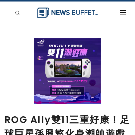
回到首頁
新聞稿分類
登入
刊登
ROG Ally雙11三重好康！足
球巨星孫興慜化身潮帥遊戲