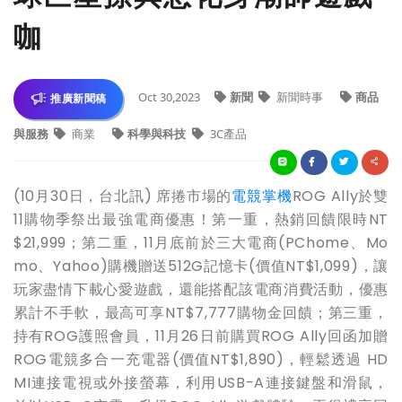
咖
Oct 30,2023
新聞
新聞時事
商品
推廣新聞稿
與服務
商業
科學與科技
3C產品
(10月30日，台北訊) 席捲市場的
電競掌機
ROG Ally於雙
11購物季祭出最強電商優惠！第一重，熱銷回饋限時NT
$21,999；第二重，11月底前於三大電商(PChome、Mo
mo、Yahoo)購機贈送512G記憶卡(價值NT$1,099)，讓
玩家盡情下載心愛遊戲，還能搭配該電商消費活動，優惠
累計不手軟，最高可享NT$7,777購物金回饋；第三重，
持有ROG護照會員，11月26日前購買ROG Ally回函加贈
ROG電競多合一充電器(價值NT$1,890)，輕鬆透過 HD
MI連接電視或外接螢幕，利用USB-A連接鍵盤和滑鼠，