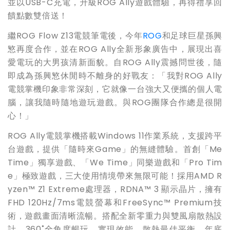
並以USB-C充電，升級ROG Ally遊戲體驗，再得禮享回
饋點數雙倍送！
繼ROG Flow Z13電競筆電後，今年
ROG
和足球巨星孫興
慜再度合作，並在ROG Ally全新形象廣告中，展現出喜
愛電玩的大男孩清新面貌。自ROG Ally震撼問世後，隨
即成為孫興慜休閒時不離身的好戰友：「我對ROG Ally
電競掌機印象非常深刻，它就像一台強大又便攜的個人電
腦，讓我隨時隨地遊玩遊戲。與ROG團隊合作總是很開
心！」
ROG Ally電競掌機搭載Windows 11作業系統，支援跨平
台遊戲，提供「隨時來Game」的無縫體驗。首創「Me
Time」獨享遊戲、「We Time」同樂遊戲和「Pro Tim
e」極致遊戲，三大使用情境帶來無限可能！採用AMD R
yzen™ Z1 Extreme處理器，RDNA™ 3 顯示晶片，擁有
FHD 120Hz/7ms電競螢幕和FreeSync™ Premium技
術，遊戲畫面清晰流暢。搭配全新零重力與雙風扇散熱設
計，360˚全角度暢玩，實現效能、散熱最佳平衡。年底