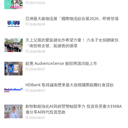
2021/03/29
亞洲最大級物流展「國際物流綜合展2026」即將登場
2026/08/09
天上父親的愛延續化作希望力量！ 六名子女捐贈家扶
「南投映全號」延續善的循環
2026/08/08
鎧應 AudienceSense 臉部辨識功能上市
2026/08/07
HDBank 取得越南歷來最大規模國際銀團社會貸款
2026/08/07
創智動能強化AI與經營雙軸競爭力 投資長受臺大EMBA
邀分享AI時代投資思維
2026/08/07