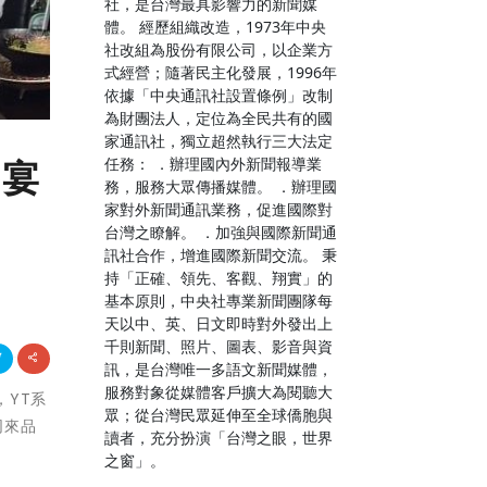
社，是台灣最具影響力的新聞媒
體。 經歷組織改造，1973年中央
社改組為股份有限公司，以企業方
式經營；隨著民主化發展，1996年
依據「中央通訊社設置條例」改制
為財團法人，定位為全民共有的國
家通訊社，獨立超然執行三大法定
任務： ．辦理國內外新聞報導業
饗宴
務，服務大眾傳播媒體。 ．辦理國
家對外新聞通訊業務，促進國際對
台灣之瞭解。 ．加強與國際新聞通
訊社合作，增進國際新聞交流。 秉
持「正確、領先、客觀、翔實」的
基本原則，中央社專業新聞團隊每
天以中、英、日文即時對外發出上
千則新聞、照片、圖表、影音與資
訊，是台灣唯一多語文新聞媒體，
服務對象從媒體客戶擴大為閱聽大
，YT系
眾；從台灣民眾延伸至全球僑胞與
同來品
讀者，充分扮演「台灣之眼，世界
之窗」。