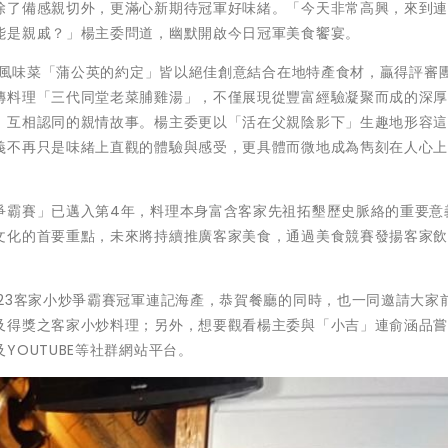
除了備感親切外，更滿心新期待冠軍好味緒。「今天非常高興，來到
能是親戚？」楊主委問道，幽默開啟今日冠軍美食饗宴。
時尚風味菜「蒲公英的約定」皆以絕佳創意結合在地特產食材，贏得評審
傳料理「三代同堂老菜脯雞湯」，不僅展現從豐富經驗凝聚而成的深
、互相認同的親情故事。楊主委更以「活在父親陰影下」生趣地形容
義不再只是味緒上直觀的體驗與感受，更具體而微地成為雋刻在人心
爭霸賽」已邁入第4年，料理本身富含客家先祖拓墾歷史脈絡的重要意
文化的首要重點，未來將持續推廣客家美食，通過美食競賽發揚客家
23客家小炒爭霸賽冠軍連記海產，恭賀餐廳的同時，也一同邀請大家
及得獎之客家小炒料理；另外，想要觀看楊主委與「小吉」連俞涵品
OUTUBE等社群網站平台。