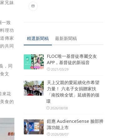
連家兄妹
團一致
厚料理功
這道傳家
精選新聞稿
最新新聞稿
上的共同
FLOC唯一基督徒專屬交友
APP，基督徒的新福音
義，同
2021/03/29
飲食文
天上父親的愛延續化作希望
力量！ 六名子女捐贈家扶
前來花
「南投映全號」延續善的循
環
嘗美食的
2026/08/08
鎧應 AudienceSense 臉部辨
識功能上市
2026/08/07