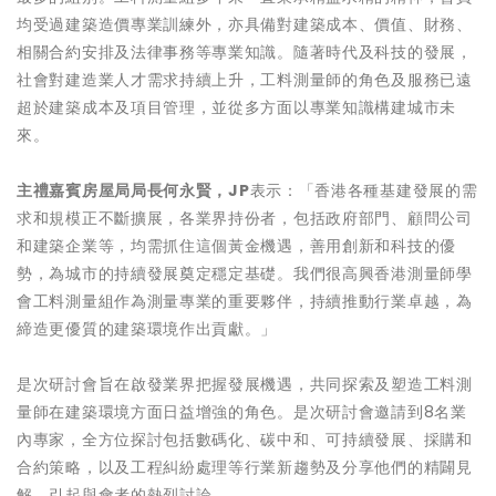
均受過建築造價專業訓練外，亦具備對建築成本、價值、財務、
相關合約安排及法律事務等專業知識。隨著時代及科技的發展，
社會對建造業人才需求持續上升，工料測量師的角色及服務已遠
超於建築成本及項目管理，並從多方面以專業知識構建城市未
來。
主禮嘉賓房屋局局長何永賢，
JP
表示：「香港各種基建發展的需
求和規模正不斷擴展，各業界持份者，包括政府部門、顧問公司
和建築企業等，均需抓住這個黃金機遇，善用創新和科技的優
勢，為城市的持續發展奠定穩定基礎。我們很高興香港測量師學
會工料測量組作為測量專業的重要夥伴，持續推動行業卓越，為
締造更優質的建築環境作出貢獻。」
是次研討會旨在啟發業界把握發展機遇，共同探索及塑造工料測
量師在建築環境方面日益增強的角色。是次研討會邀請到8名業
內專家，全方位探討包括數碼化、碳中和、可持續發展、採購和
合約策略，以及工程糾紛處理等行業新趨勢及分享他們的精闢見
解，引起與會者的熱烈討論。