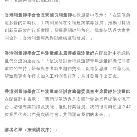
香港測量師學會會長黃國良測量師
在歡迎辭中表示：「在這個急
速多變的新時代，工料測量師在引領建築業界發展，推動可持續
創新及高效的行業實踐，發揮著關鍵的角色。我相信透過大家共
同合作，香港測量專業得以繼續蓬勃發展。」
香港測量師學會工料測量組主席蔡盛霖測量師
在開幕辭中強調跨
世代交流的重要性：「是次研討會特意邀請青年測量師擔任問答
環節的主持，帶領與會者就主題作交流，促進新思維，並藉此期
望激勵更多年輕人加入工料測量行業，為其發展作出貢獻。」
香港測量師學會工料測量組研討會籌備委員會主席霍靜妍測量師
在閉幕辭中表示：「我們期望透過是次研討會為業界提供交流平
台，增強專業知識及技能，推動行業發展。我們很高興超過 240
位業界代表出席是次研討會，共同塑造我們的未來。」
講者名單（按演講次序）︰