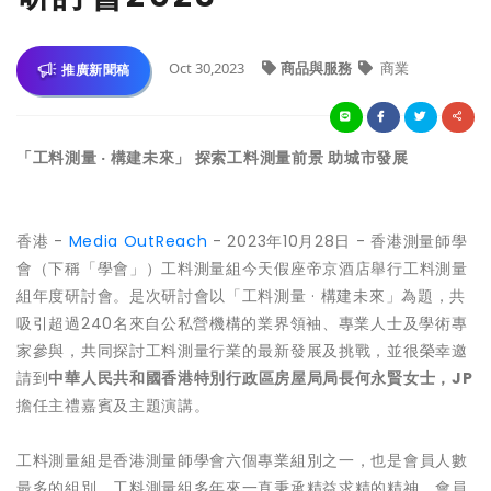
Oct 30,2023
商品與服務
商業
推廣新聞稿
「工料測量 · 構建未來」 探索工料測量前景 助城市發展
香港 -
Media OutReach
- 2023年10月28日 - 香港測量師學
會（下稱「學會」）工料測量組今天假座帝京酒店舉行工料測量
組年度研討會。是次研討會以「工料測量 · 構建未來」為題，共
吸引超過240名來自公私營機構的業界領袖、專業人士及學術專
家參與，共同探討工料測量行業的最新發展及挑戰，並很榮幸邀
請到
中華人民共和國香港特別行政區房屋局局長何永賢女士，
JP
擔任主禮嘉賓及主題演講。
工料測量組是香港測量師學會六個專業組別之一，也是會員人數
最多的組別。工料測量組多年來一直秉承精益求精的精神，會員