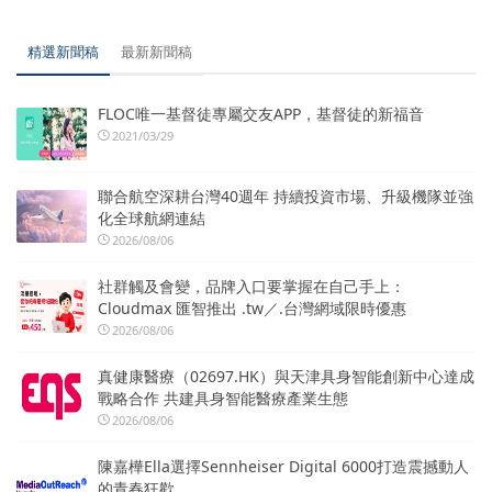
精選新聞稿
最新新聞稿
FLOC唯一基督徒專屬交友APP，基督徒的新福音
2021/03/29
聯合航空深耕台灣40週年 持續投資市場、升級機隊並強
化全球航網連結
2026/08/06
社群觸及會變，品牌入口要掌握在自己手上：
Cloudmax 匯智推出 .tw／.台灣網域限時優惠
2026/08/06
真健康醫療（02697.HK）與天津具身智能創新中心達成
戰略合作 共建具身智能醫療產業生態
2026/08/06
陳嘉樺Ella選擇Sennheiser Digital 6000打造震撼動人
的青春狂歡