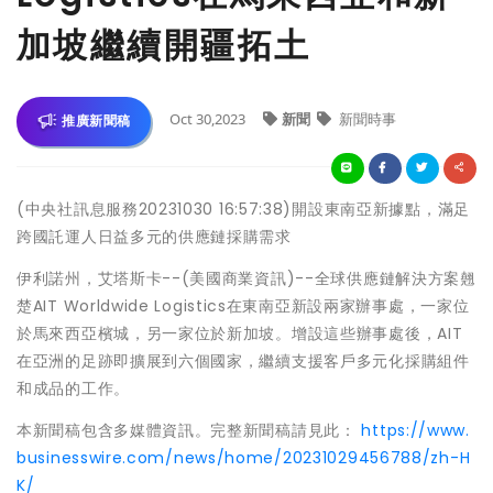
加坡繼續開疆拓土
Oct 30,2023
新聞
新聞時事
推廣新聞稿
(中央社訊息服務20231030 16:57:38)開設東南亞新據點，滿足
跨國託運人日益多元的供應鏈採購需求
伊利諾州，艾塔斯卡--(美國商業資訊)--全球供應鏈解決方案翹
楚AIT Worldwide Logistics在東南亞新設兩家辦事處，一家位
於馬來西亞檳城，另一家位於新加坡。增設這些辦事處後，AIT
在亞洲的足跡即擴展到六個國家，繼續支援客戶多元化採購組件
和成品的工作。
本新聞稿包含多媒體資訊。完整新聞稿請見此：
https://www.
businesswire.com/news/home/20231029456788/zh-H
K/