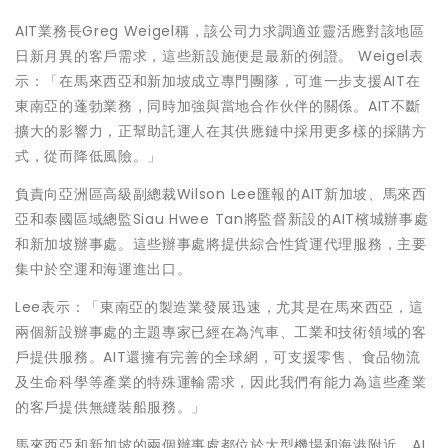
AIT業務長Greg Weigel稱，該公司力求調適並靈活應對該地區
日新月異的客戶需求，這些新設施便是最新的例證。 Weigel表
示：「在馬來西亞和新加坡成立專門團隊，可進一步支援AIT在
東南亞的蓬勃業務，同時加強與當地合作伙伴的關係。AIT不斷
擴大的影響力，正幫助託運人在其供應鏈中採用更多樣的採購方
式，從而降低風險。」
負責向亞洲區高級副總裁Wilson Lee匯報的AIT新加坡、馬來西
亞和泰國區域總監Siau Hwee Tan將監督新設的AIT檳城辦事處
和新加坡辦事處。這些辦事處將提供綜合性貨運代理服務，主要
集中於空運和海運進出口。
Lee表示：「東南亞的製造業發展迅速，尤其是在馬來西亞，這
兩個新設辦事處的主題專家已經在為汽車、工業和技術領域的客
戶提供服務。AIT還擁有完善的全球網，可支援零售、食品物流
及生命科學等產業的特殊運輸需求，因此我們有能力為這些產業
的客戶提供無縫裝船服務。」
馬來西亞和新加坡的兩個辦事處都位於大型機場和海港附近。AI