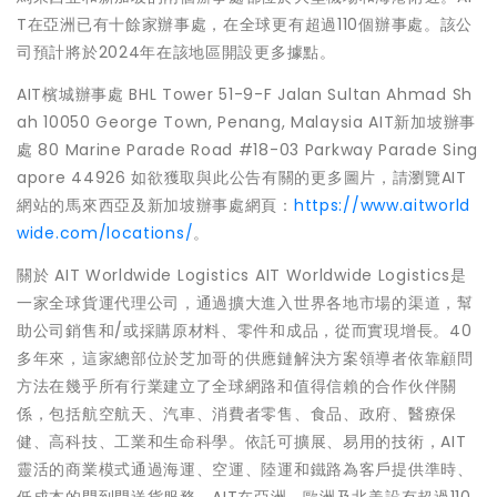
T在亞洲已有十餘家辦事處，在全球更有超過110個辦事處。該公
司預計將於2024年在該地區開設更多據點。
AIT檳城辦事處 BHL Tower 51-9-F Jalan Sultan Ahmad Sh
ah 10050 George Town, Penang, Malaysia AIT新加坡辦事
處 80 Marine Parade Road #18-03 Parkway Parade Sing
apore 44926 如欲獲取與此公告有關的更多圖片，請瀏覽AIT
網站的馬來西亞及新加坡辦事處網頁：
https://www.aitworld
wide.com/locations/
。
關於 AIT Worldwide Logistics AIT Worldwide Logistics是
一家全球貨運代理公司，通過擴大進入世界各地市場的渠道，幫
助公司銷售和/或採購原材料、零件和成品，從而實現增長。40
多年來，這家總部位於芝加哥的供應鏈解決方案領導者依靠顧問
方法在幾乎所有行業建立了全球網路和值得信賴的合作伙伴關
係，包括航空航天、汽車、消費者零售、食品、政府、醫療保
健、高科技、工業和生命科學。依託可擴展、易用的技術，AIT
靈活的商業模式通過海運、空運、陸運和鐵路為客戶提供準時、