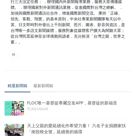
行三大法定任務： ．辦理國內外新聞報導業務，服務大眾傳播媒
體。 ．辦理國家對外新聞通訊業務，促進國際對台灣之瞭解。 ．
加強與國際新聞通訊社合作，增進國際新聞交流。 秉持「正確、
領先、客觀、翔實」的基本原則，中央社專業新聞團隊每天以中、
英、日文即時對外發出上千則新聞、照片、圖表、影音與資訊，是
台灣唯一多語文新聞媒體，服務對象從媒體客戶擴大為閱聽大眾；
從台灣民眾延伸至全球僑胞與讀者，充分扮演「台灣之眼，世界之
窗」。
精選新聞稿
最新新聞稿
FLOC唯一基督徒專屬交友APP，基督徒的新福音
2021/03/29
天上父親的愛延續化作希望力量！ 六名子女捐贈家扶
「南投映全號」延續善的循環