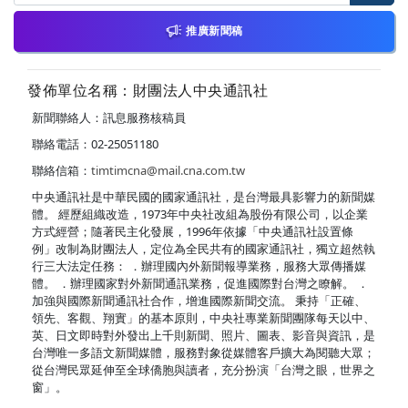
推廣新聞稿
發佈單位名稱：財團法人中央通訊社
新聞聯絡人：訊息服務核稿員
聯絡電話：02-25051180
聯絡信箱：
timtimcna@mail.cna.com.tw
中央通訊社是中華民國的國家通訊社，是台灣最具影響力的新聞媒
體。 經歷組織改造，1973年中央社改組為股份有限公司，以企業
方式經營；隨著民主化發展，1996年依據「中央通訊社設置條
例」改制為財團法人，定位為全民共有的國家通訊社，獨立超然執
行三大法定任務： ．辦理國內外新聞報導業務，服務大眾傳播媒
體。 ．辦理國家對外新聞通訊業務，促進國際對台灣之瞭解。 ．
加強與國際新聞通訊社合作，增進國際新聞交流。 秉持「正確、
領先、客觀、翔實」的基本原則，中央社專業新聞團隊每天以中、
英、日文即時對外發出上千則新聞、照片、圖表、影音與資訊，是
台灣唯一多語文新聞媒體，服務對象從媒體客戶擴大為閱聽大眾；
從台灣民眾延伸至全球僑胞與讀者，充分扮演「台灣之眼，世界之
窗」。