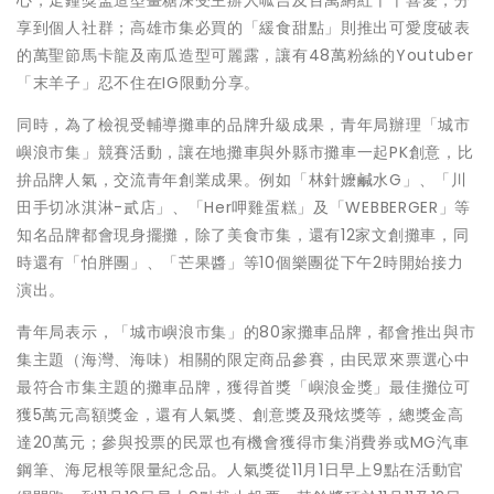
享到個人社群；高雄市集必買的「緩食甜點」則推出可愛度破表
的萬聖節馬卡龍及南瓜造型可麗露，讓有48萬粉絲的Youtuber
「末羊子」忍不住在IG限動分享。
同時，為了檢視受輔導攤車的品牌升級成果，青年局辦理「城市
嶼浪市集」競賽活動，讓在地攤車與外縣市攤車一起PK創意，比
拚品牌人氣，交流青年創業成果。例如「林針嬤鹹水G」、「川
田手切冰淇淋-貳店」、「Her呷雞蛋糕」及「WEBBERGER」等
知名品牌都會現身擺攤，除了美食市集，還有12家文創攤車，同
時還有「怕胖團」、「芒果醬」等10個樂團從下午2時開始接力
演出。
青年局表示，「城市嶼浪市集」的80家攤車品牌，都會推出與市
集主題（海灣、海味）相關的限定商品參賽，由民眾來票選心中
最符合市集主題的攤車品牌，獲得首獎「嶼浪金獎」最佳攤位可
獲5萬元高額獎金，還有人氣獎、創意獎及飛炫獎等，總獎金高
達20萬元；參與投票的民眾也有機會獲得市集消費券或MG汽車
鋼筆、海尼根等限量紀念品。人氣獎從11月1日早上9點在活動官