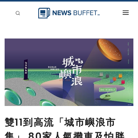
回到首頁
新聞稿分類
登入
刊登
雙11到高流「城市嶼浪市
集」 80家人氣攤車及怕胖