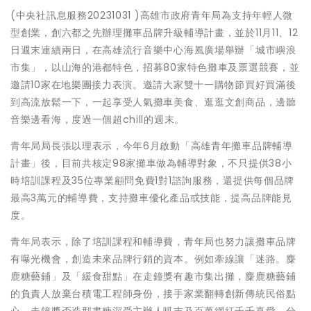
(中央社訊息服務20231031 )高雄市政府青年局為支持年輕人微
型創業，創六都之先辦理攤車品牌升級輔導計畫，並於11月11、12
日週末連續兩日，在高雄流行音樂中心海風廣場舉辦「城市嶼浪
市集」，以山海的港都特色，招募80家特色攤車及票選競賽，並
邀請10家在地樂團接力表演。邀請大家雙十一購物節買好買滿後
到高流放鬆一下，一起享受人氣攤車美食、逛逛文創商品，邊聽
音樂邊看海，度過一個超chill的週末。
青年局局長張以理表示，今年6月啟動「高雄青年攤車品牌輔導
計畫」後，目前共核定98家攤車做為輔導對象，不只提供38小
時培訓課程及35位專業顧問免費1對1諮詢服務，還提供每個品牌
最高3萬元的輔導費，支持攤車優化產品或技能，提高品牌能見
度。
青年局表示，除了培訓課程和輔導費，青年局也努力讓攤車品牌
有曝光機會，創造未來品牌行銷的資本。例如牽線讓「迷路。麋
鹿糖藝鋪」及「緩食甜點」在走鐘獎有趣市集出攤，麋鹿糖藝鋪
的負責人放棄台積電工程師身份，接手家業翻轉創新傳統民俗點
心，走鐘獎盃造型畫糖深受主辦人呱吉及百萬網紅千千喜愛，分