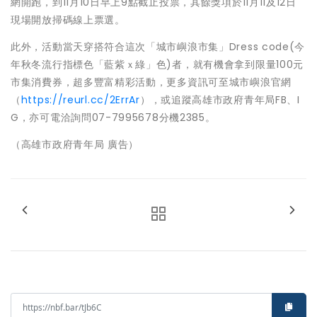
網開跑，到11月10日早上9點截止投票，其餘獎項於11月11及12日
現場開放掃碼線上票選。
此外，活動當天穿搭符合這次「城市嶼浪市集」Dress code(今
年秋冬流行指標色「藍紫ｘ綠」色)者，就有機會拿到限量100元
市集消費券，超多豐富精彩活動，更多資訊可至城市嶼浪官網
（
https://reurl.cc/2ErrAr
），或追蹤高雄市政府青年局FB、I
G，亦可電洽詢問07-7995678分機2385。
（高雄市政府青年局 廣告）